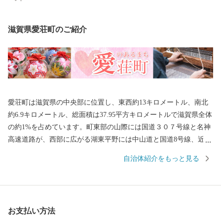
滋賀県愛荘町のご紹介
愛荘町は滋賀県の中央部に位置し、東西約13キロメートル、南北
約6.9キロメートル、総面積は37.95平方キロメートルで滋賀県全体
の約1%を占めています。町東部の山際には国道３０７号線と名神
高速道路が、西部に広がる湖東平野には中山道と国道8号線、近江
鉄道、東海道新幹線が、それぞれ南北に縦断しており、交通の要
自治体紹介をもっと見る
衝地でもあります。この名神高速道路の秦荘スマートＩＣを利用
すれば、京都へ１時間、名古屋へ２時間弱で行くことができま
す。 町の沿革・由来 滋賀県地図と愛荘町の位置図 http://www.tow
n.aisho.shiga.jp/images/sigaken.jpg 琵琶湖の東部・湖東地域に位置
お支払い方法
し、鈴鹿山系からの豊かな清水と自然に恵まれ、古くから水との