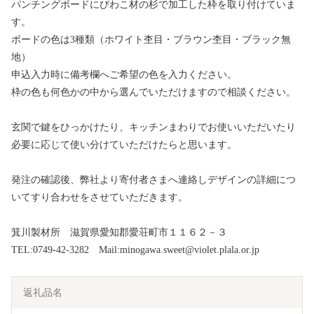
パンチングボードにびわこ材の杉で加工した枠を取り付けていま
す。
ボードの色は3種類（ホワイト杢目・ブラウン杢目・ブラック無
地）
申込入力時に備考欄へご希望の色を入力ください。
枠の色も何色かの中から選んでいただけますので相談ください。
玄関で鍵をひっかけたり、キッチンまわりでお使いいただいたり
必要に応じて使い分けていただけたらと思います。
発注の確認後、弊社より寄付者さまへ連絡しデザインの詳細につ
いてすり合わせをさせていただきます。
箕川製材所 滋賀県愛知郡愛荘町市１１６２－３
TEL:0749-42-3282 Mail:minogawa.sweet@violet.plala.or.jp
返礼品名