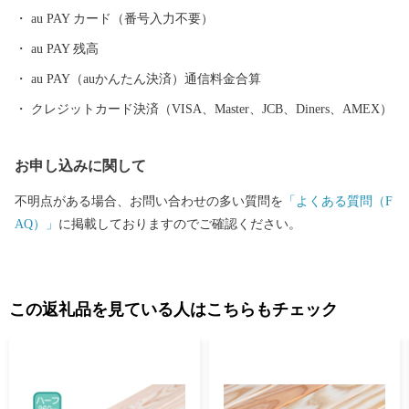
関わりが深いまちで、この地形が農業をはじめとするさまざまな
au PAY カード（番号入力不要）
産業を発展させてきました。おだやかな風が吹き、青い空が広が
au PAY 残高
る春、太陽の光を受けて深緑のみどりがまぶしい夏、田園風景が
小麦色に染まる秋、まっ白い雪景色に包まれる冬。このように彩
au PAY（auかんたん決済）通信料金合算
り豊かな自然と、美しい水辺空間が愛荘町を囲んでいます。 こ
クレジットカード決済（VISA、Master、JCB、Diners、AMEX）
の地域は古くから開けた土地で、条里制による土地制度の遺構が
多く残されています。湖東三山として知られる金剛輪寺は聖武天
お申し込みに関して
皇の勅願により行基が開山。近世には中山道65番目の宿場として
愛知川宿が栄えたほか、明治には郡役所や警察などの官公署が置
不明点がある場合、お問い合わせの多い質問を
「よくある質問（F
かれ、近江鉄道が開通するなど、古くから地方の中心として発展
AQ）」
に掲載しておりますのでご確認ください。
しました。昭和30年、昭和の大合併では秦川村と八木荘村が合併
して秦荘町に、また愛知川町と豊国村が合併して愛知川町となり
ました。この秦荘町と愛知川町が平成18年に合併し愛荘町が誕生
しました。
この返礼品を見ている人はこちらもチェック