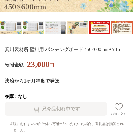
箕川製材所 壁掛用 パンチングボード 450×600mmAY16
23,000
寄附金額
円
決済から1ヶ月程度で発送
在庫：なし
お気に入り
現在お住まいの自治体へ寄附申込いただいた場合、返礼品は贈答され
ません。