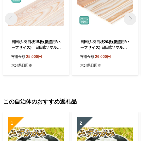
日田杉 羽目板15枚(腰壁用/ハ
日田杉 羽目板20枚(腰壁用/ハ
ーフサイズ) 日田市 / マルウ
ーフサイズ) 日田市 / マルウ
メ梅江製材所株式会社 DIY
メ梅江製材所株式会社 DIY
25,000円
26,000円
寄附金額
寄附金額
リフォーム 装飾 [ARFU001]
リフォーム 装飾 [ARFU002]
大分県日田市
大分県日田市
この自治体のおすすめ返礼品
1
2