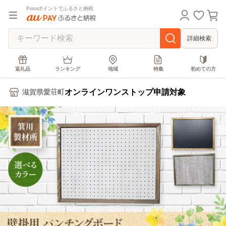
Pontaポイントでふるさと納税
詳細検索
返礼品
ランキング
地域
特集
初めての方
オンラインワンストップ申請対象
滋賀県愛荘町