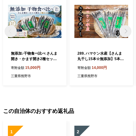
無添加♪干物食べ比べ さんま
289. ハマケン水産【さんま
開き・かます開き2種セット
丸干し15本☆無添加】5本入
☆H 各2【kmkn0171】
り×3袋【kmkn0289】
15,000円
14,000円
寄附金額
寄附金額
三重県熊野市
三重県熊野市
この自治体のおすすめ返礼品
1
2