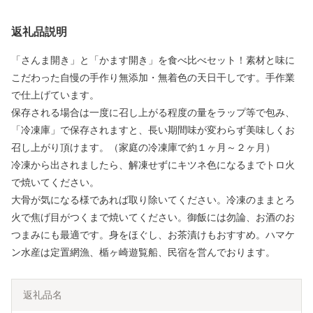
返礼品説明
「さんま開き」と「かます開き」を食べ比べセット！素材と味に
こだわった自慢の手作り無添加・無着色の天日干しです。手作業
で仕上げています。
保存される場合は一度に召し上がる程度の量をラップ等で包み、
「冷凍庫」で保存されますと、長い期間味が変わらず美味しくお
召し上がり頂けます。（家庭の冷凍庫で約１ヶ月～２ヶ月）
冷凍から出されましたら、解凍せずにキツネ色になるまでトロ火
で焼いてください。
大骨が気になる様であれば取り除いてください。冷凍のままとろ
火で焦げ目がつくまで焼いてください。御飯には勿論、お酒のお
つまみにも最適です。身をほぐし、お茶漬けもおすすめ。ハマケ
ン水産は定置網漁、楯ヶ崎遊覧船、民宿を営んでおります。
返礼品名