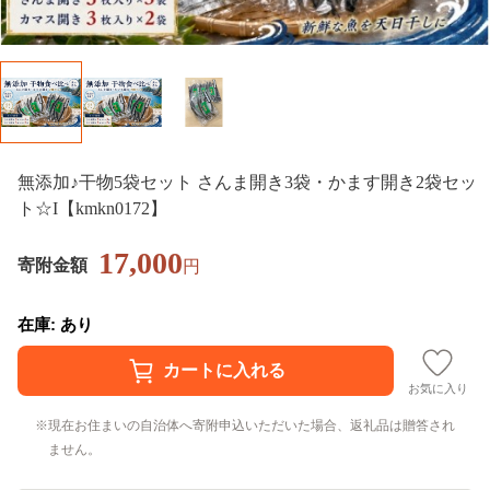
無添加♪干物5袋セット さんま開き3袋・かます開き2袋セッ
ト☆I【kmkn0172】
17,000
寄附金額
円
在庫: あり
お気に入り
現在お住まいの自治体へ寄附申込いただいた場合、返礼品は贈答され
ません。