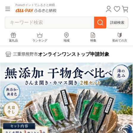
Pontaポイントでふるさと納税
詳細検索
返礼品
ランキング
地域
特集
初めての方
オンラインワンストップ申請対象
三重県熊野市