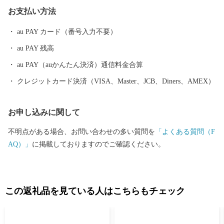
ています。 毎年８月１７日に開催される熊野大花火大会は ３００
お支払い方法
余年もの伝統を誇り、約１万発の大迫力の花火や 世界遺産に轟く
音と光を楽しもうと 全国から多くの人が訪れます。
au PAY カード（番号入力不要）
au PAY 残高
au PAY（auかんたん決済）通信料金合算
クレジットカード決済（VISA、Master、JCB、Diners、AMEX）
お申し込みに関して
不明点がある場合、お問い合わせの多い質問を
「よくある質問（F
AQ）」
に掲載しておりますのでご確認ください。
この返礼品を見ている人はこちらもチェック