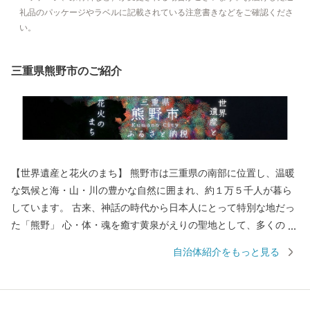
礼品のパッケージやラベルに記載されている注意書きなどをご確認くださ
い。
三重県熊野市のご紹介
【世界遺産と花火のまち】 熊野市は三重県の南部に位置し、温暖
な気候と海・山・川の豊かな自然に囲まれ、約１万５千人が暮ら
しています。 古来、神話の時代から日本人にとって特別な地だっ
た「熊野」 心・体・魂を癒す黄泉がえりの聖地として、多くの
人々が熊野を目指し訪れていました。 苔むした風情のある石畳の
自治体紹介をもっと見る
「熊野古道」 海を見下ろすような巨岩の「獅子岩」 日本最古の神
社といわれている「花の窟」 などの世界遺産が市内各地に存在
し、 長い歴史と人々の心に育まれてきた独自の文化が今も息づい