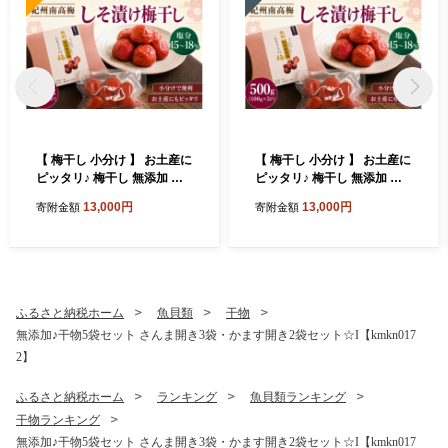
【 梅干し 小分け 】 お土産に
【 梅干し 小分け 】 お土産に
ピッタリ♪ 梅干し 無添加 南
ピッタリ♪ 梅干し 無添加 南
高梅 小分けタイプ 昔ながら
高梅 小分けタイプ 昔ながら
13,000円
13,000円
寄附金額
寄附金額
のすっぱい しそ漬け梅干し 5
のすっぱい しそ漬け梅干し 5
00g (100g×5P) 梅干し 梅干
00g (100g×5P) 梅干し 梅干
梅 うめ ウメ しそ梅干し しそ
梅 うめ ウメ しそ梅干し しそ
梅 人気 国産 梅干し お取り寄
梅 人気 国産 梅干し お取り寄
せ おすすめ 梅干し お弁当 梅
せ おすすめ 梅干し お弁当 梅
干し 健康食品 南高梅干し 三
干し 健康食品 南高梅干し 三
ふるさと納税ホーム
魚貝類
干物
重県 熊野市【frsn0031A】
重県 熊野市【frsn0031A】
無添加♪干物5袋セット さんま開き3袋・かます開き2袋セット☆I【kmkn017
2】
ふるさと納税ホーム
ランキング
魚貝類ランキング
干物ランキング
無添加♪干物5袋セット さんま開き3袋・かます開き2袋セット☆I【kmkn017