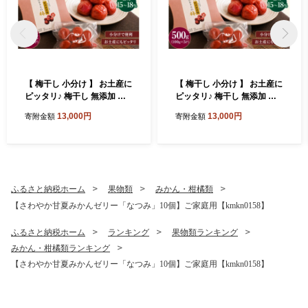
【 梅干し 小分け 】 お土産に
【 梅干し 小分け 】 お土産に
ピッタリ♪ 梅干し 無添加 南
ピッタリ♪ 梅干し 無添加 南
高梅 小分けタイプ 昔ながら
高梅 小分けタイプ 昔ながら
13,000円
13,000円
寄附金額
寄附金額
のすっぱい しそ漬け梅干し 5
のすっぱい しそ漬け梅干し 5
00g (100g×5P) 梅干し 梅干
00g (100g×5P) 梅干し 梅干
梅 うめ ウメ しそ梅干し しそ
梅 うめ ウメ しそ梅干し しそ
梅 人気 国産 梅干し お取り寄
梅 人気 国産 梅干し お取り寄
せ おすすめ 梅干し お弁当 梅
せ おすすめ 梅干し お弁当 梅
干し 健康食品 南高梅干し 三
干し 健康食品 南高梅干し 三
ふるさと納税ホーム
果物類
みかん・柑橘類
重県 熊野市【frsn0031A】
重県 熊野市【frsn0031A】
【さわやか甘夏みかんゼリー「なつみ」10個】ご家庭用【kmkn0158】
ふるさと納税ホーム
ランキング
果物類ランキング
みかん・柑橘類ランキング
【さわやか甘夏みかんゼリー「なつみ」10個】ご家庭用【kmkn0158】