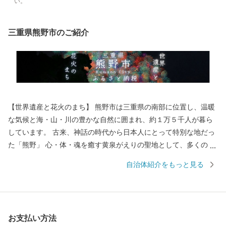
い。
三重県熊野市のご紹介
【世界遺産と花火のまち】 熊野市は三重県の南部に位置し、温暖
な気候と海・山・川の豊かな自然に囲まれ、約１万５千人が暮ら
しています。 古来、神話の時代から日本人にとって特別な地だっ
た「熊野」 心・体・魂を癒す黄泉がえりの聖地として、多くの
人々が熊野を目指し訪れていました。 苔むした風情のある石畳の
自治体紹介をもっと見る
「熊野古道」 海を見下ろすような巨岩の「獅子岩」 日本最古の神
社といわれている「花の窟」 などの世界遺産が市内各地に存在
し、 長い歴史と人々の心に育まれてきた独自の文化が今も息づい
ています。 毎年８月１７日に開催される熊野大花火大会は ３００
お支払い方法
余年もの伝統を誇り、約１万発の大迫力の花火や 世界遺産に轟く