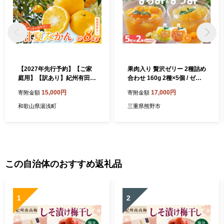
【2027年先行予約】【ご家
果肉入り 贅沢ゼリー 2種詰め
庭用】【訳あり】紀州有田
合わせ 160g 2種×5個 / ゼリ
産 すっきり爽やか 甘夏み
ー ミカンゼリー フルーツゼ
15,000円
17,000円
寄附金額
寄附金額
かん ８kg_G7362
リー みかん ミカン 蜜柑 なる
み なつみ 新姫 果物ゼリー フ
和歌山県湯浅町
三重県熊野市
ルーツ 果物 くだもの 柑橘 デ
ザート おやつ シャーベット
三重県 熊野市【kmkn016
0】
この自治体のおすすめ返礼品
1
2