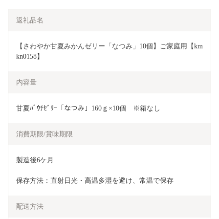
返礼品名
【さわやか甘夏みかんゼリー「なつみ」10個】ご家庭用【km
kn0158】
内容量
甘夏ﾊﾟｳﾁｾﾞﾘｰ「なつみ」160ｇ×10個　※箱なし
消費期限/賞味期限
製造後6ケ月
保存方法：直射日光・高温多湿を避け、常温で保存
配送方法