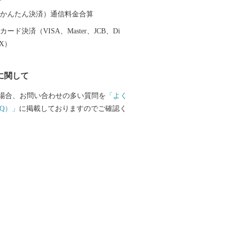
ザクラ「越代のサクラ」には、県内外か
光者が訪れます。
（auかんたん決済）通信料金合算
ード決済（VISA、Master、JCB、Di
EX）
に関して
場合、お問い合わせの多い質問を
「よく
Q）」
に掲載しておりますのでご確認く