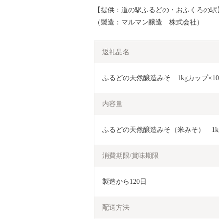
【提供：道の駅ふるどの・おふくろの駅
（製造：マルマン醸造 株式会社）
返礼品名
ふるどの天然醸造みそ　1kgカップ×10個　
内容量
ふるどの天然醸造みそ（米みそ）　1kg ×
消費期限/賞味期限
製造から120日
配送方法