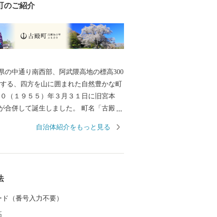
町のご紹介
県の中通り南西部、阿武隈高地の標高300
位置する、四方を山に囲まれた自然豊かな町
３０（１９５５）年３月３１日に旧宮本
が合併して誕生しました。 町名「古殿」
より代々領主が隠居し八幡を守護してい
自治体紹介をもっと見る
を館としていたことから、この地を「古
した。 古殿町は緑に囲まれ、
ててきた「桜」と「流鏑馬」の町です。
キャラ「やぶさめくん」にも象徴され
法
神社例大祭で行われる伝統の神事「流鏑
庁「森の巨人たち百選」に選出され、県
 カード（番号入力不要）
にも指定されている樹齢約400年で高さ20
高