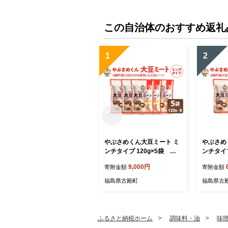
この自治体のおすすめ返礼
1
2
やぶさめくん大豆ミート ミ
やぶさめ
ンチタイプ 120g×5袋 【0
ンチタイプ
7505-0050】
7505-00
9,000円
寄附金額
寄附金額
福島県古殿町
福島県古
ふるさと納税ホーム
調味料・油
味