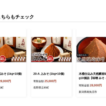
こちらもチェック
選みそ (1kg×10個)
20-A 上みそ (1kg×10個)
木桶仕込み天然醸造味
g10個詰【味噌 みそ 
28,000円
25,000円
寄附金額
桶仕込み 天然醸造 発
28,000円
寄附金額
成 保存食 小分け 食
科町
長野県立科町
新潟県南魚沼市