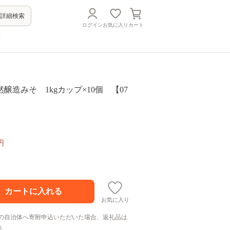
詳細検索
ログイン
お気に入り
カート
方
醸造みそ 1kgカップ×10個 【07
円
お気に入り
の自治体へ寄附申込いただいた場合、返礼品は
ん。