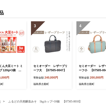
品
3
4
くん大豆ミート ミ
セミオーダー レザーブリ
セミオーダー レザ
 120g×3袋 【0
ーフ大 【07505-0047】
ーフ小 【07505-00
49】
6,000円
240,000円
200,000円
寄附金額
寄附金額
殿町
福島県古殿町
福島県古殿町
噌
ふるどの天然醸造みそ 1kgカップ×10個 【07505-0010】