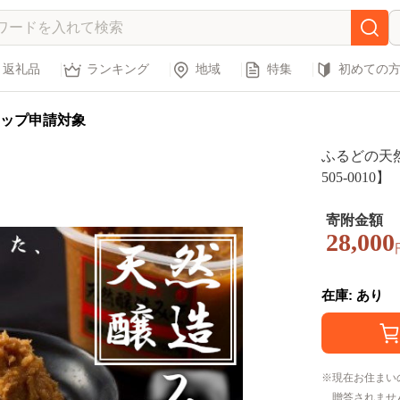
返礼品
ランキング
地域
特集
初めての
ップ申請対象
ふるどの天然
505-0010】
寄附金額
28,000
在庫: あり
現在お住まい
贈答されませ