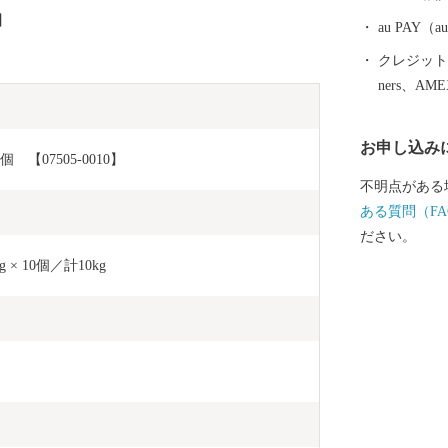
mもあるヤマ
】
らの多くの観
au PAY
クレジットカ
ners、AM
お申し込み
【07505-0010】
不明点がある
ある質問（FA
ださい。
 10個／計10kg