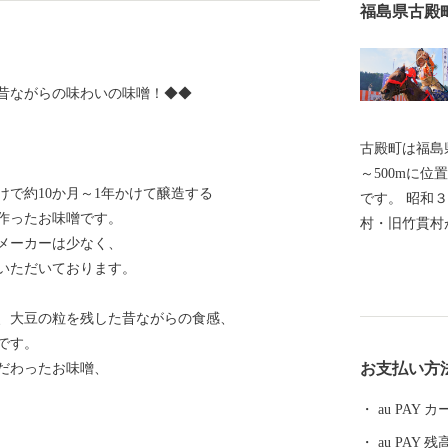
福島県古殿
昔ながらの味わいの味噌！◆◆
古殿町は福島
～500mに
で約10か月～1年かけて醸造する
です。 昭和
作ったお味噌です。
村・旧竹貫村
メーカーは少なく、
の由来は、古
いただいております。
た際に古記殿
殿」と呼ぶようになりま
、大豆の粒を残した昔ながらの食感、
良い風習を育
です。
古殿町のゆる
お支払い方
だわったお味噌、
る、古殿八幡
馬」や、林野
au PAY
の天然記念物
au PAY 残