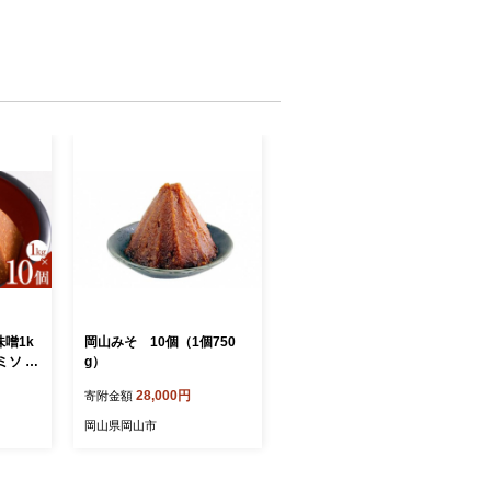
噌1k
岡山みそ 10個（1個750
ミソ 木
g）
酵 熟
28,000円
寄附金額
品】
岡山県岡山市