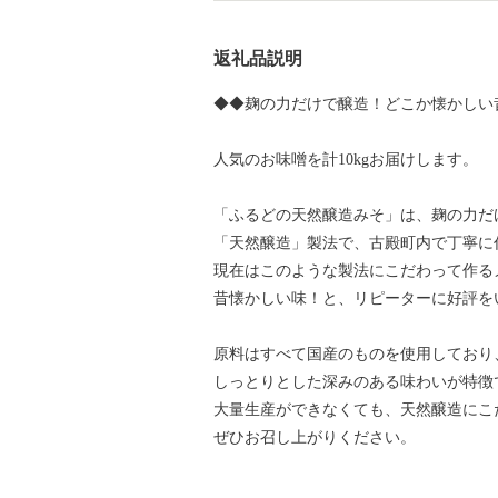
返礼品説明
◆◆麹の力だけで醸造！どこか懐かしい
人気のお味噌を計10kgお届けします。
「ふるどの天然醸造みそ」は、麹の力だけ
「天然醸造」製法で、古殿町内で丁寧に
現在はこのような製法にこだわって作る
昔懐かしい味！と、リピーターに好評を
原料はすべて国産のものを使用しており
しっとりとした深みのある味わいが特徴
大量生産ができなくても、天然醸造にこ
ぜひお召し上がりください。