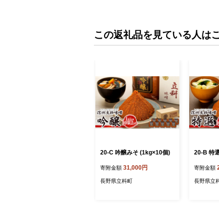
この返礼品を見ている人は
20-C 吟醸みそ (1kg×10個)
20-B 特
31,000円
寄附金額
寄附金額
長野県立科町
長野県立