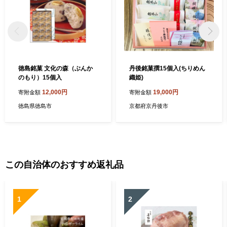
徳島銘菓 文化の森（ぶんか
丹後銘菓撰15個入(ちりめん
のもり）15個入
織姫)
12,000円
19,000円
寄附金額
寄附金額
徳島県徳島市
京都府京丹後市
この自治体のおすすめ返礼品
1
2