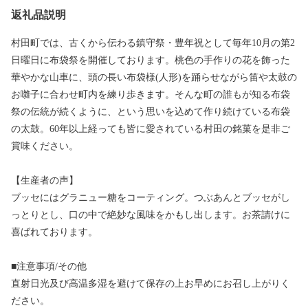
返礼品説明
村田町では、古くから伝わる鎮守祭・豊年祝として毎年10月の第2
日曜日に布袋祭を開催しております。桃色の手作りの花を飾った
華やかな山車に、頭の長い布袋様(人形)を踊らせながら笛や太鼓の
お囃子に合わせ町内を練り歩きます。そんな町の誰もが知る布袋
祭の伝統が続くように、という思いを込めて作り続けている布袋
の太鼓。60年以上経っても皆に愛されている村田の銘菓を是非ご
賞味ください。
【生産者の声】
ブッセにはグラニュー糖をコーティング。つぶあんとブッセがし
っとりとし、口の中で絶妙な風味をかもし出します。お茶請けに
喜ばれております。
■注意事項/その他
直射日光及び高温多湿を避けて保存の上お早めにお召し上がりく
ださい。