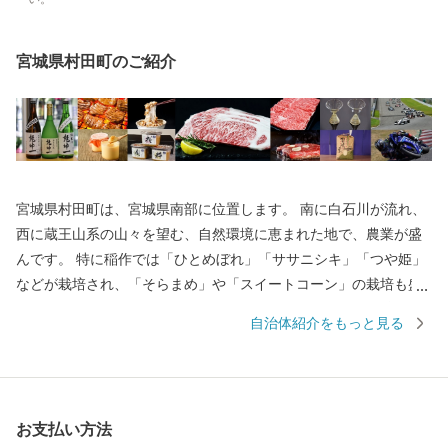
宮城県村田町のご紹介
宮城県村田町は、宮城県南部に位置します。 南に白石川が流れ、
西に蔵王山系の山々を望む、自然環境に恵まれた地で、農業が盛
んです。 特に稲作では「ひとめぼれ」「ササニシキ」「つや姫」
などが栽培され、「そらまめ」や「スイートコーン」の栽培も盛
んです。 また、畜産では優良な仙台牛や仙台黒毛和牛を肥育して
自治体紹介をもっと見る
います。 町中心部に東北自動車道「村田IC」を有し、宮城県で唯
一、国の重要伝統的建造物群保存地区に選定された商家町には、
江戸後期からの土蔵群が現存し歴史的資源にも恵まれています。
お支払い方法