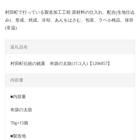
村田町で行っている製造加工工程:原材料の仕入れ、配合(生地仕込
み)、形成、焼成、冷却、あんをはさむ、包装、ラベル検品、保存
(常温)
返礼品名
村田町伝統の銘菓　布袋の太鼓(15コ入)【1206857】
内容量
■内容量
布袋の太鼓
70g×15個
■製造地