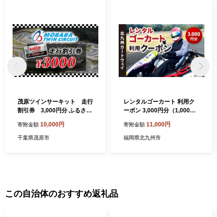
茂原ツインサーキット 走行
レンタルゴーカート 利用ク
割引券 3,000円分 ふるさと
ーポン 3,000円分（1,000円×
納税 サーキット ツインサー
3枚）
10,000円
11,000円
寄附金額
寄附金額
キット レンタルカート 利用
券 割引券 千葉県 茂原市 MBI
千葉県茂原市
福岡県北九州市
001
この自治体のおすすめ返礼品