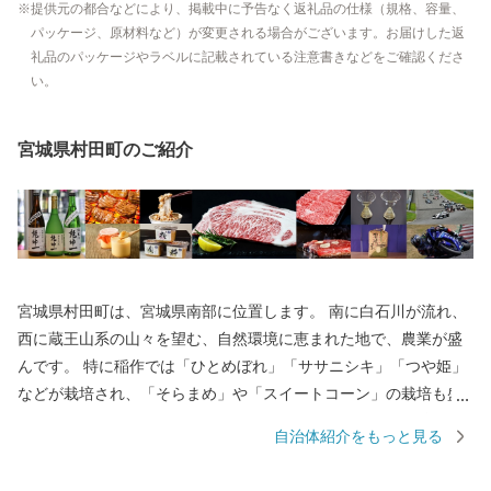
提供元の都合などにより、掲載中に予告なく返礼品の仕様（規格、容量、
パッケージ、原材料など）が変更される場合がございます。お届けした返
礼品のパッケージやラベルに記載されている注意書きなどをご確認くださ
い。
宮城県村田町のご紹介
宮城県村田町は、宮城県南部に位置します。 南に白石川が流れ、
西に蔵王山系の山々を望む、自然環境に恵まれた地で、農業が盛
んです。 特に稲作では「ひとめぼれ」「ササニシキ」「つや姫」
などが栽培され、「そらまめ」や「スイートコーン」の栽培も盛
んです。 また、畜産では優良な仙台牛や仙台黒毛和牛を肥育して
自治体紹介をもっと見る
います。 町中心部に東北自動車道「村田IC」を有し、宮城県で唯
一、国の重要伝統的建造物群保存地区に選定された商家町には、