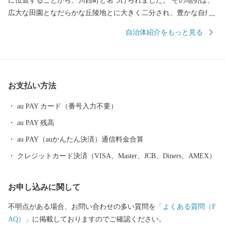
に位置することから、川西町と名づけられました。 その地勢は、
広大な田園となだらかな丘陵地とに大きく二分され、豊かな自然
に恵まれています。 川西町は、その豊かな自然を利用した農業が
自治体紹介をもっと見る
盛んで、県内では庄内平野に次ぐ「米どころ」として知られてい
ます。 また、良質な米ときれいな水から生まれる地酒や歴史を持
ち、先進の技術に支えられた米沢牛のおいしさは、町内外から非
常に高い評価を受けています。 『川西ダリヤ園』では、650品種1
お支払い方法
00,000本のダリアを咲かせ、毎年8月はじめから11月上旬の降霜の
時期まで開園しています。メキシコ原産のダリアは、ふるさとメ
au PAY カード（番号入力不要）
キシコの太陽の輝きのように咲き誇り、多くの来園者で賑わって
au PAY 残高
います。
au PAY（auかんたん決済）通信料金合算
クレジットカード決済（VISA、Master、JCB、Diners、AMEX）
お申し込みに関して
不明点がある場合、お問い合わせの多い質問を
「よくある質問（F
AQ）」
に掲載しておりますのでご確認ください。