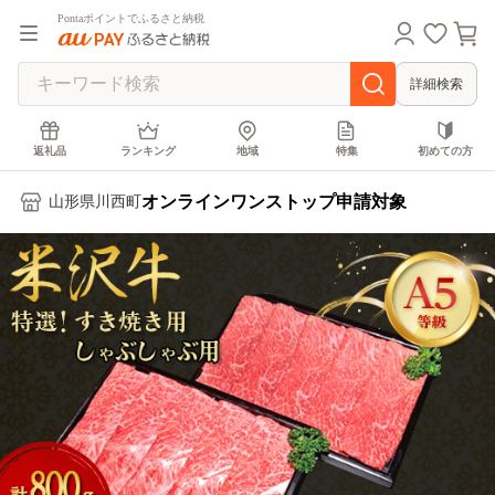
Pontaポイントでふるさと納税
詳細検索
返礼品
ランキング
地域
特集
初めての方
オンラインワンストップ申請対象
山形県川西町