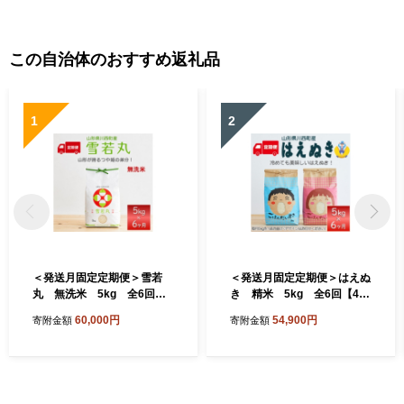
この自治体のおすすめ返礼品
1
2
＜発送月固定定期便＞雪若
＜発送月固定定期便＞はえぬ
丸 無洗米 5kg 全6回【4
き 精米 5kg 全6回【409
090390】
0388】
60,000円
54,900円
寄附金額
寄附金額