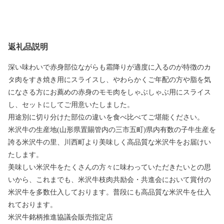
返礼品説明
深い味わいで赤身部位ながらも霜降りが適度に入るのが特徴のカ
タ肉をすき焼き用にスライスし、やわらかくご年配の方や脂を気
になさる方にお薦めの赤身のモモ肉をしゃぶしゃぶ用にスライス
し、セットにしてご用意いたしました。
用途別に切り分けた部位の違いを食べ比べてご堪能ください。
米沢牛の生産地(山形県置賜管内の三市五町)県内有数の子牛生産を
誇る米沢牛の里、川西町より美味しく高品質な米沢牛をお届けい
たします。
美味しい米沢牛をたくさんの方々に味わっていただきたいとの思
いから、これまでも、米沢牛枝肉共励会・共進会において賞付の
米沢牛を多数仕入しております。普段にも高品質な米沢牛を仕入
れております。
米沢牛銘柄推進協議会販売指定店