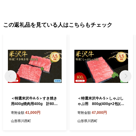
この返礼品を見ている人はこちらもチェック
＜特選米沢牛A-5＞すき焼き
＜特選米沢牛A-5＞しゃぶし
用400g焼肉用400g 計800g
ゃぶ用 800g(400g×2包)(冷
セット_米沢牛 A5ランク す
蔵便)_国産牛 A5ランク ブラ
41,000円
47,000円
寄附金額
寄附金額
き焼き 焼肉 牛肉 肉 美味しい
ンド牛 高級肉 冷蔵 美味しい
山形県 高級 ブランド牛 人気
人気 おすすめ 送料無料 山形
山形県川西町
山形県川西町
おすすめ 送料無料 贈答 ギフ
県【1204104】
ト セット【1203529】