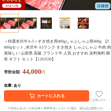
＜特選米沢牛A-5＞すき焼き用400gしゃぶしゃぶ用400g 計
800gセット_米沢牛 A5ランク すき焼き しゃぶしゃぶ 牛肉 肉
美味しい 山形県 高級 ブランド牛 人気 おすすめ 送料無料 贈
答 ギフト セット【1203530】
44,000
寄附金額
円
在庫: あり
お気に入り
現在お住まいの自治体へ寄附申込いただいた場合、返礼品は贈答され