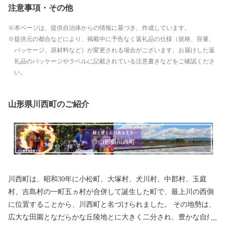
注意事項・その他
本ページは、提供自治体からの情報に基づき、作成しています。
提供元の都合などにより、掲載中に予告なく返礼品の仕様（規格、容量、
パッケージ、原材料など）が変更される場合がございます。お届けした返
礼品のパッケージやラベルに記載されている注意書きなどをご確認くださ
い。
山形県川西町のご紹介
川西町は、昭和30年に小松町、大塚村、犬川村、中郡村、玉庭
村、吉島村の一町五ヵ村が合併して誕生した町で、最上川の西側
に位置することから、川西町と名づけられました。 その地勢は、
広大な田園となだらかな丘陵地とに大きく二分され、豊かな自然