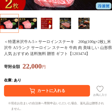
＜特選米沢牛A-5＞サーロインステーキ 200g(100g×2枚)_米
沢牛 A5ランク サーロイン ステーキ 牛肉 肉 美味しい 山形県
人気 おすすめ 送料無料 贈答 ギフト【1203474】
22,000
寄附金額
円
在庫: あり
お気に入り
現在お住まいの自治体へ寄附申込いただいた場合、返礼品は贈答され
ません。