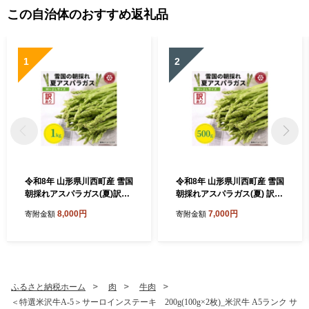
この自治体のおすすめ返礼品
1
2
令和8年 山形県川西町産 雪国
令和8年 山形県川西町産 雪国
朝採れアスパラガス(夏)訳あ
朝採れアスパラガス(夏) 訳あ
り(不揃い)M～2L 相当 1kg
り(不揃い)M～2L 相当 500
8,000円
7,000円
寄附金額
寄附金額
【1764660】
g【1764659】
ふるさと納税ホーム
肉
牛肉
＜特選米沢牛A-5＞サーロインステーキ 200g(100g×2枚)_米沢牛 A5ランク サ