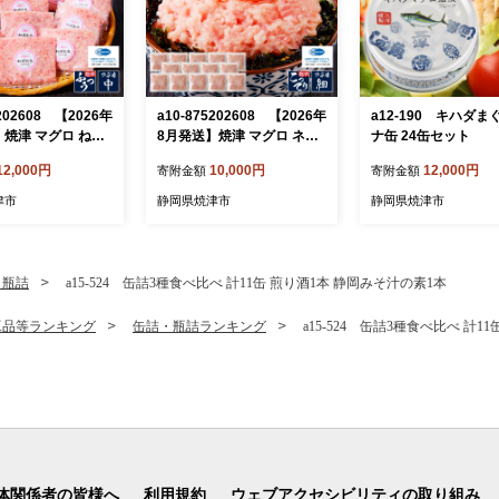
0202608 【2026年
a10-875202608 【2026年
a12-190 キハダま
】焼津 マグロ ねぎ
8月発送】焼津 マグロ ネギ
ナ缶 24缶セット
ト S4
トロ セット F4
12,000円
10,000円
12,000円
寄附金額
寄附金額
津市
静岡県焼津市
静岡県焼津市
・瓶詰
a15-524 缶詰3種食べ比べ 計11缶 煎り酒1本 静岡みそ汁の素1本
工品等ランキング
缶詰・瓶詰ランキング
a15-524 缶詰3種食べ比べ 計1
体関係者の皆様へ
利用規約
ウェブアクセシビリティの取り組み