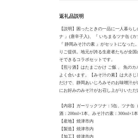
返礼品説明
【説明】困ったときの一品に一人暮らし
ナ 』(唐辛子入)、『 いちまるツナ缶 (
『 静岡みそ汁の素 』がセットになった
りご提供。地元が誇る生産者たちが全国
そできるコラボセットです。
【煎り酒】はたまごかけ ご飯 、 魚の
よく合います。【みそ汁の素】は大さじ1
だけで、静岡あいじろみそのお味噌汁が出
にお好みのみそ汁がお召し上がりいただ
【内容】ガーリックツナ：5缶、ツナ缶
酒：200ml×1本、みそ汁の素：300ml×1
【産地】焼津市内
【製造】焼津市内
【加工】焼津市内