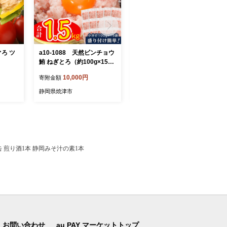
ぐろ ツ
a10-1088 天然ビンチョウ
a12-276 きはだまぐろ ツ
鮪 ねぎとろ（約100g×15
ナ缶 80g×24缶
袋）
10,000円
12,000円
寄附金額
寄附金額
静岡県焼津市
静岡県焼津市
1缶 煎り酒1本 静岡みそ汁の素1本
お問い合わせ
au PAY マーケットトップ