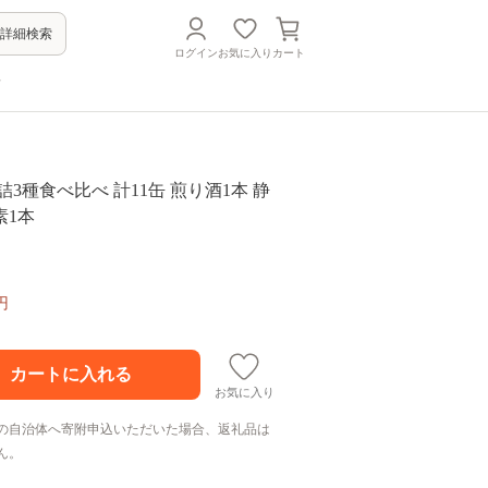
詳細検索
ログイン
お気に入り
カート
方
 缶詰3種食べ比べ 計11缶 煎り酒1本 静
素1本
円
お気に入り
の自治体へ寄附申込いただいた場合、返礼品は
ん。