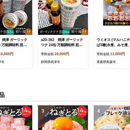
01 焼津 ガーリック
a20-362 焼津 ガーリック
ウミオス (マルハニチ
缶 万能調味料 煎り
ツナ 24缶 万能調味料 煎り
ば3種(水煮、みそ煮
酒 2本
缶詰アソート 190g×
10,000円
20,000円
11,000円
寄附金額
寄附金額
るさと納税【165896
津市
静岡県焼津市
青森県青森市
品
3
4