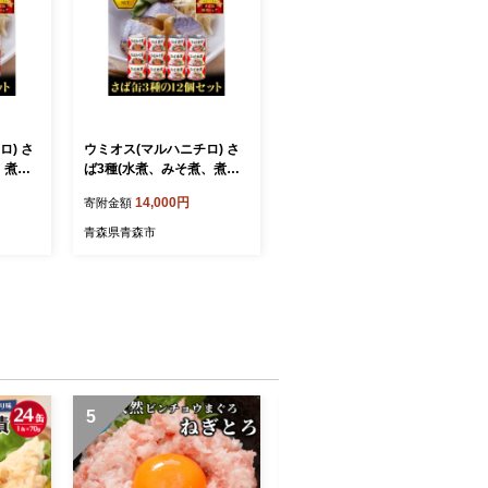
ロ) さ
ウミオス(マルハニチロ) さ
、煮付)
ば3種(水煮、みそ煮、煮付)
8缶 ふ
缶詰アソート 190g×12缶 ふ
14,000円
寄附金額
9】
るさと納税【1658984】
青森県青森市
5
6