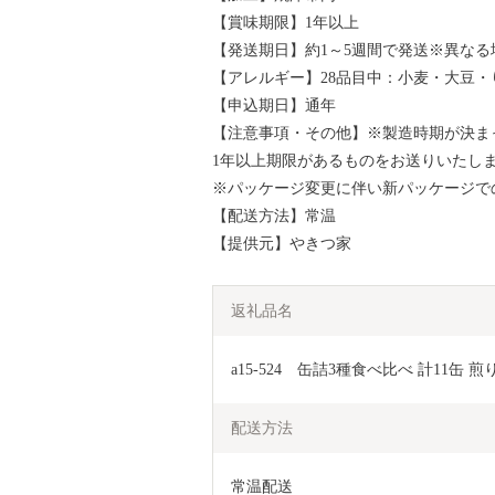
【賞味期限】1年以上
【発送期日】約1～5週間で発送※異な
【アレルギー】28品目中：小麦・大豆・
【申込期日】通年
【注意事項・その他】※製造時期が決ま
1年以上期限があるものをお送りいたし
※パッケージ変更に伴い新パッケージで
【配送方法】常温
【提供元】やきつ家
返礼品名
a15-524　缶詰3種食べ比べ 計11缶 
配送方法
常温配送