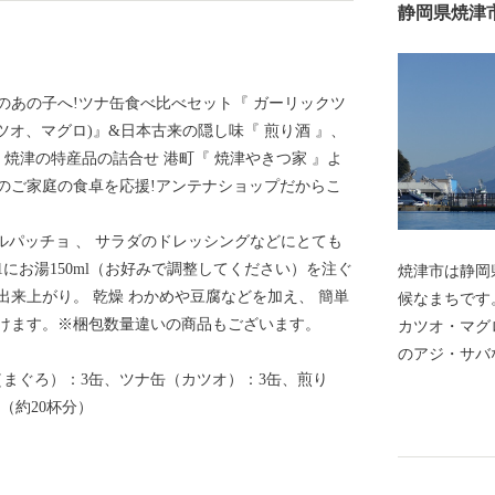
静岡県焼津
のあの子へ!ツナ缶食べ比べセット『 ガーリックツ
カツオ、マグロ)』&日本古来の隠し味『 煎り酒 』、
。焼津の特産品の詰合せ 港町『 焼津やきつ家 』よ
のご家庭の食卓を応援!アンテナショップだからこ
カルパッチョ 、 サラダのドレッシングなどにとても
にお湯150ml（お好みで調整してください）を注ぐ
焼津市は静岡
来上がり。 乾燥 わかめや豆腐などを加え、 簡単
候なまちです
けます。※梱包数量違いの商品もございます。
カツオ・マグ
のアジ・サバ
（まぐろ）：3缶、ツナ缶（カツオ）：3缶、煎り
た焼津漁港、
本（約20杯分）
ラエビが水揚
め、焼津では
おり、カツオ
ています。ま