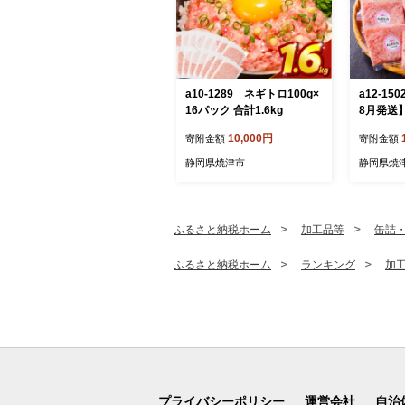
a10-1289 ネギトロ100g×
a12-15
16パック 合計1.6kg
8月発送
とろ セッ
10,000円
寄附金額
寄附金額
静岡県焼津市
静岡県焼
ふるさと納税ホーム
加工品等
缶詰
ふるさと納税ホーム
ランキング
加
プライバシーポリシー
運営会社
自治