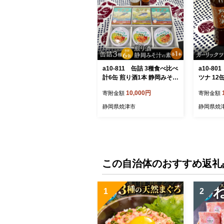
a10-811 缶詰 3種食べ比べ
a10-8
計6缶 煎り酒1本 静岡みそ汁
ツナ 12
の素1本
酒 1本
10,000円
寄附金額
寄附金額
静岡県焼津市
静岡県焼
この自治体のおすすめ返礼
1
2