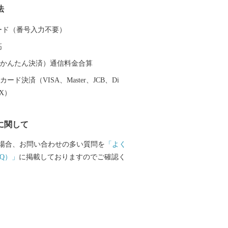
法
然条件に恵まれ、米やいちご、茶、みか
も豊富です。ぜひ、焼津市の特産品をお
 カード（番号入力不要）
い。
高
（auかんたん決済）通信料金合算
ード決済（VISA、Master、JCB、Di
EX）
に関して
場合、お問い合わせの多い質問を
「よく
Q）」
に掲載しておりますのでご確認く