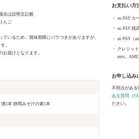
お支払い方
かな水など自
る場合は説明文記載
んなどの農業
au PAY
りんご
楽しみくださ
au PAY 残
っているため、賞味期限にバラつきがありますが、
au PAY
ます。
クレジットカ
のお届けとなります。
ners、AM
お申し込み
不明点がある
ある質問（FA
ださい。
煎り酒1本 静岡みそ汁の素1本