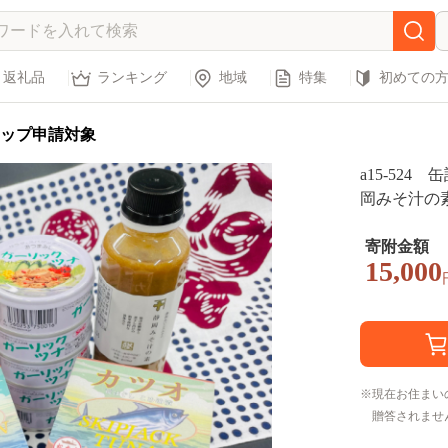
返礼品
ランキング
地域
特集
初めての
ップ申請対象
a15-524
岡みそ汁の
寄附金額
15,000
現在お住まい
贈答されませ