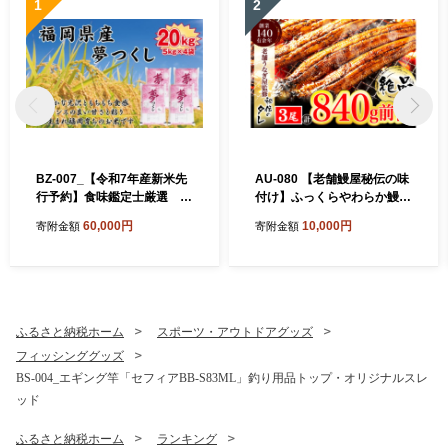
1
2
BZ-007_【令和7年産新米先
AU-080 【老舗鰻屋秘伝の味
行予約】食味鑑定士厳選
付け】ふっくらやわらか鰻の
福岡県産夢つくし20kg（5kg
蒲焼3尾（280g前後×3尾）
60,000円
10,000円
寄附金額
寄附金額
×4)
ふるさと納税ホーム
スポーツ・アウトドアグッズ
フィッシンググッズ
BS-004_エギング竿「セフィアBB-S83ML」釣り用品トップ・オリジナルスレ
ッド
ふるさと納税ホーム
ランキング