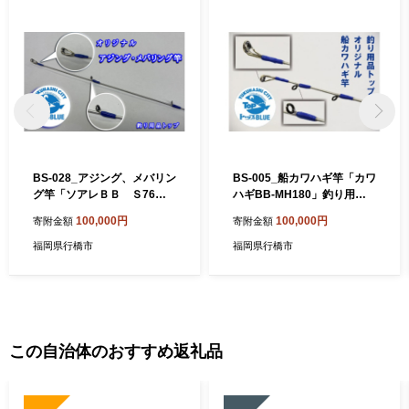
BS-028_アジング、メバリン
BS-005_船カワハギ竿「カワ
グ竿「ソアレＢＢ Ｓ76Ｌ
ハギBB-MH180」釣り用品
ーS」釣り用品トップ・オリ
トップ・オリジナルスレッド
100,000円
100,000円
寄附金額
寄附金額
ジナルスレッド
福岡県行橋市
福岡県行橋市
この自治体のおすすめ返礼品