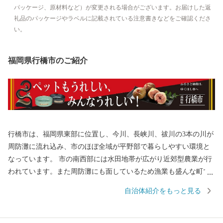
パッケージ、原材料など）が変更される場合がございます。お届けした返
礼品のパッケージやラベルに記載されている注意書きなどをご確認くださ
い。
福岡県行橋市のご紹介
行橋市は、福岡県東部に位置し、今川、長峡川、祓川の3本の川が
周防灘に流れ込み、市のほぼ全域が平野部で暮らしやすい環境と
なっています。 市の南西部には水田地帯が広がり近郊型農業が行
われています。また周防灘にも面しているため漁業も盛んな町で
す。 近年では、市内を通る東九州自動車道、国道201号バイパス
自治体紹介をもっと見る
が開通し一層インフラの整備が進み、京築地区の中核都市として
着実に発展を続けています。 ふるさと納税専用番号（フリーダイ
ヤル） （ゆくはし ゴー） 0120 - 1984 - 50 ふるさと