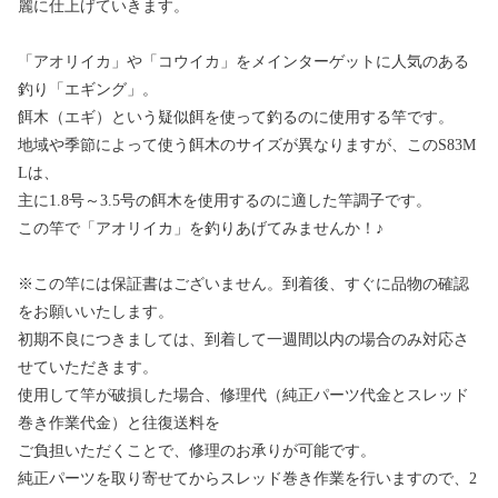
麗に仕上げていきます。
「アオリイカ」や「コウイカ」をメインターゲットに人気のある
釣り「エギング」。
餌木（エギ）という疑似餌を使って釣るのに使用する竿です。
地域や季節によって使う餌木のサイズが異なりますが、このS83M
Lは、
主に1.8号～3.5号の餌木を使用するのに適した竿調子です。
この竿で「アオリイカ」を釣りあげてみませんか！♪
※この竿には保証書はございません。到着後、すぐに品物の確認
をお願いいたします。
初期不良につきましては、到着して一週間以内の場合のみ対応さ
せていただきます。
使用して竿が破損した場合、修理代（純正パーツ代金とスレッド
巻き作業代金）と往復送料を
ご負担いただくことで、修理のお承りが可能です。
純正パーツを取り寄せてからスレッド巻き作業を行いますので、2