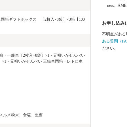
ております。
ners、AM
～３週間程度で発送され
-----------
箱ギフトボックス　〔2枚入×8袋〕×3箱【100
お申し込み
付先 〒134
39号AT 岩
不明点がある
---------------
ある質問（FA
し込み後のお
ださい。
ター 〇電話：0570-
・一般車〔2枚入×8袋〕×1・元祖いかせんべい 
pport.jp
〕×1・元祖いかせんべい 三鉄車両箱・レトロ車
く） ※返礼
ストップ特例
どは上記へご連絡くださ
-----------------
、スルメ粉末、食塩、重曹