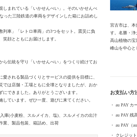
親しまれている「いかせんべい」。そのいかせんべ
になった三陸鉄道の車両をデザインした箱にお詰めし
宮古市は、本
敷列車」「レトロ車両」の3つをセット。震災に負
す。名勝・浄
、笑顔とともにお届けします。
高山植物の宝
峰山を中心と
な自然に恵ま
来から伝統を守り「いかせんべい」をつくり続けてお
は、平成25
大地の成り立
に愛される製品づくりとサービスの提供を目標に、
認定されていま
災では店舗・工場ともに全壊となりましたが、おか
本大震災では
お支払い方
ずにできました。ありがとうございます。
重な財産が奪
施しています。ぜひ一度、遊びに来てください。
なるご支援を
au PAY
さに市民一丸
au PAY 残
入庫(小麦粉、スルメイカ、塩)、スルメイカの出汁
ます。 宮古市は、必ず
作業、製品包装、箱詰め、出荷
-------------
au PAY
について 返
クレジットカ