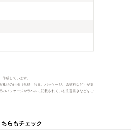
、作成しています。
返礼品の仕様（規格、容量、パッケージ、原材料など）が変
品のパッケージやラベルに記載されている注意書きなどをご
こちらもチェック