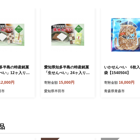
多半島の特産銘菓
愛知県知多半島の特産銘菓
いかせんべい 6枚入
べい」12ヶ入り箱
「生せんべい」24ヶ入り箱
袋【1540504】
95435】
×2箱【1495433】
12,000円
15,000円
16,000円
寄附金額
寄附金額
田市
愛知県半田市
青森県青森市
品