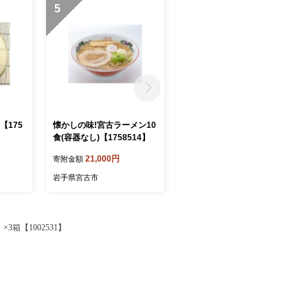
5
6
【175
懐かしの味!宮古ラーメン10
＜個包装で便利＞小笠原製
食(容器なし)【1758514】
麺所の本格 宮古駅そば 1セ
ット(特製濃縮つゆ付き)【1
21,000円
5,500円
寄附金額
寄附金額
758313】
岩手県宮古市
岩手県宮古市
箱【1002531】