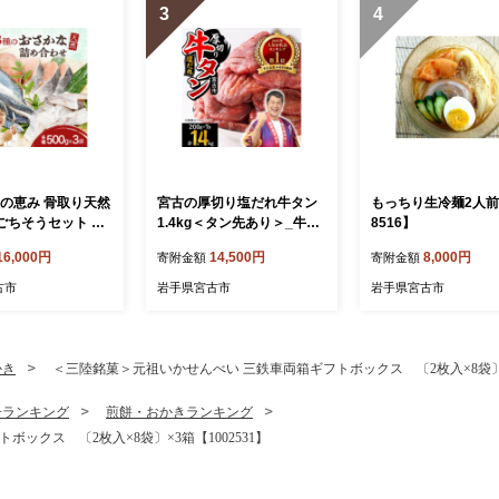
3
4
陸の恵み 骨取り天然
宮古の厚切り塩だれ牛タン
もっちり生冷麺2人前
のごちそうセット 秋
1.4kg＜タン先あり＞_牛た
8516】
真鱈 冷凍 各500g計
ん 牛タン塩 牛たん塩 塩だ
16,000円
14,500円
8,000円
寄附金額
寄附金額
1652973】
れ牛タン 厚切り牛タン【16
36569】
古市
岩手県宮古市
岩手県宮古市
かき
＜三陸銘菓＞元祖いかせんべい 三鉄車両箱ギフトボックス 〔2枚入×8袋〕×3
子ランキング
煎餅・おかきランキング
ックス 〔2枚入×8袋〕×3箱【1002531】