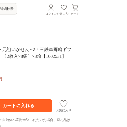
詳細検索
ログイン
お気に入り
カート
方
＞元祖いかせんべい 三鉄車両箱ギフ
2枚入×8袋〕×3箱【1002531】
円
お気に入り
の自治体へ寄附申込いただいた場合、返礼品は
ん。