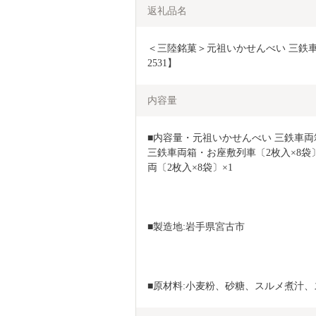
返礼品名
＜三陸銘菓＞元祖いかせんべい 三鉄車両
2531】
内容量
■内容量・元祖いかせんべい 三鉄車両箱
三鉄車両箱・お座敷列車〔2枚入×8袋
両〔2枚入×8袋〕×1
■製造地:岩手県宮古市
■原材料:小麦粉、砂糖、スルメ煮汁