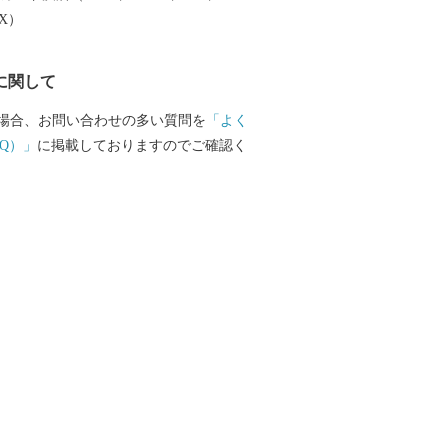
 寄附金受領証明書は、寄附日から概ね２
EX）
ます。 ----------------------------
------------------ □ワンストップ特例申請書の送
に関して
-8691 日本郵便株式会社葛西郵便局私書箱第
手県宮古市ワンストップ特例申請窓口 行 --
場合、お問い合わせの多い質問を
「よく
---------------------------------------- ■寄付お申
Q）」
に掲載しておりますのでご確認く
問い合わせ先 ふるさと納税サポートセン
015-482 〇E-mail: ask-fc@furusato-su
 ※平日10時～17時（祝祭日・特定休業期間を除
品の配送、寄附金受領証明書の発行、ワン
申請の受付状況、 寄附後の住所変更な
い。 -------------------------------
---------