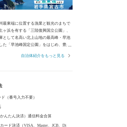
州最東端に位置する漁業と観光のまちで
土ヶ浜を有する「三陸復興国立公園」、
庫として名高い北上山地の最高峰・早池
した「早池峰国定公園」をはじめ、豊か
れています。 また、当市を含む三陸地域
自治体紹介をもっと見る
年9月に「三陸ジオパーク」として、地球や
ちを知ることのできる日本ジオパークに
す。 平成23年3月11日に発生した東日
、大津波により当市の多くの尊い命、貴
法
われました。以来、全国の皆様から多大
いただき、感謝の念に堪えません。今ま
 カード（番号入力不要）
となり、復興に向け一歩ずつ邁進してい
高
や復興いたします。 --------------
------------------------------ □寄附金受領証明書
（auかんたん決済）通信料金合算
礼品と寄附金受領証明書は、別々に発送し
ード決済（VISA、Master、JCB、Di