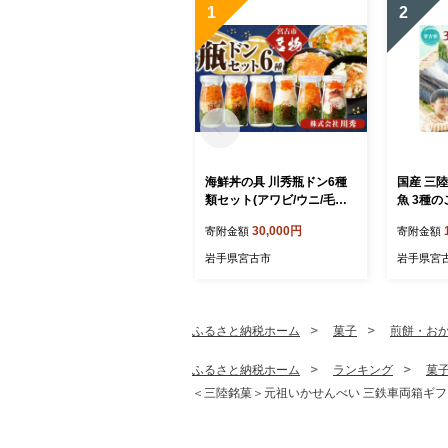
1
2
海鮮丼の具 川秀瓶ドン6種
国産 三
類セット(アワビ/ウニ/毛ガ
魚 3種
ニ/イカ/サーモン/タコ)イク
鮭 塩鯖 
30,000円
寄附金額
寄附金額
ラ・メカブ入り!_海鮮丼 瓶
1.5kg【
ドン あわび うに 毛蟹 毛ガ
岩手県宮古市
岩手県宮
ニ いか サーモン たこ いく
ら めかぶ 海鮮 魚介 三陸 人
気 送料無料 岩手県 宮古市
【1678663】
ふるさと納税ホーム
菓子
煎餅・お
ふるさと納税ホーム
ランキング
菓
＜三陸銘菓＞元祖いかせんべい 三鉄車両箱ギフトボ