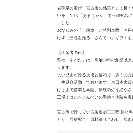
岩手県の沿岸・宮古市の銘菓として長く
いを、NHK「あまちゃん」で一躍有名
ました。
おなじみの「一般車」と特別車両「お座
けずに三陸を走る「さんてつ」ギフトを
【生産者の声】
弊社「すがた」は、明治14年の創業以
ります。
長い歴史が誇る技術と信頼で、多くの方
一生懸命活動しております。東日本大震
げさまで営業も再開、伝統の灯を絶やさ
工場ではいかせんべいの手焼き体験も実
宮古市で行っている製造加工工程:原材料
とり、原材配合、原料練り合わせ、焼き