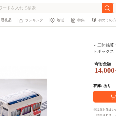
返礼品
ランキング
地域
特集
初めての
＜三陸銘菓
トボックス 〔
寄附金額
14,000
在庫: あり
現在お住まい
贈答されませ