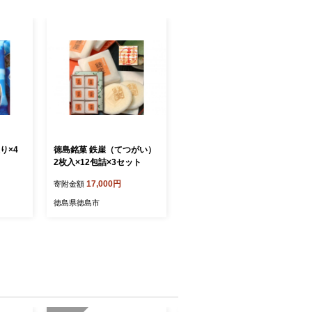
り×4
徳島銘菓 鉄崖（てつがい）
2枚入×12包詰×3セット
17,000円
寄附金額
徳島県徳島市