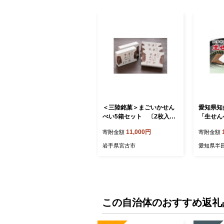
＜三陸銘菓＞まごいかせん
愛知県知
べい5箱セット 〔2枚入×6
「生せん
袋〕×5箱【1245539】
×3箱【14
11,000円
寄附金額
寄附金額
岩手県宮古市
愛知県半
この自治体のおすすめ返礼