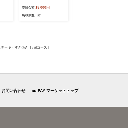
派 乾燥
18,000円
18,000円
寄附金額
寄附金額
バーム
ーム マ
島根県益田市
島根県益田市
対策 プ
物 贈
レステーキ・すき焼き【3回コース】
お問い合わせ
au PAY マーケットトップ