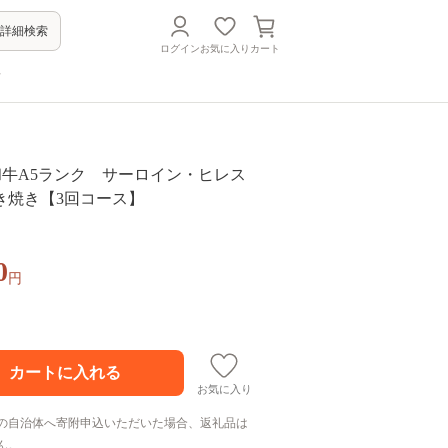
詳細検索
ログイン
お気に入り
カート
方
松永和牛A5ランク サーロイン・ヒレス
き焼き【3回コース】
0
円
お気に入り
の自治体へ寄附申込いただいた場合、返礼品は
ん。