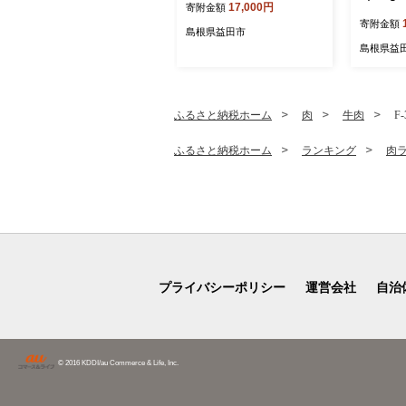
17,000円
寄附金額
約 いちご
寄附金額
イチゴ 7
島根県益田市
新鮮 ジュ
島根県益
限定 季
ふるさと納税ホーム
肉
牛肉
F
ふるさと納税ホーム
ランキング
肉
プライバシーポリシー
運営会社
自治
© 2016 KDDI/au Commerce & Life, Inc.