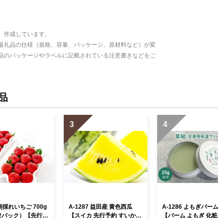
、作成しています。
返礼品の仕様（規格、容量、パッケージ、原材料など）が変
品のパッケージやラベルに記載されている注意書きなどをご
品
3
4
 朝採れいちご 700g
A-1287 益田産 黄色西瓜
A-1286 よもぎバー
×2パック）【先行予
【スイカ 先行予約 すいか
【バーム よもぎ 化粧品