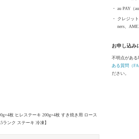
してください
au PAY
クレジットカ
ners、AM
お申し込み
不明点がある
ある質問（FA
ださい。
g×4枚 ヒレステーキ 200g×4枚 すき焼き用 ロース
 A5ランク ステーキ 冷凍】