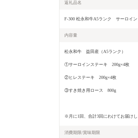
返礼品名
F-300 松永和牛A5ランク　サーロ
内容量
松永和牛　益田産（A5ランク）
①サーロインステーキ　200g×4枚
②ヒレステーキ　200g×4枚
③すき焼き用ロース　800g
※月に1回、合計3回にわけてお届け
消費期限/賞味期限