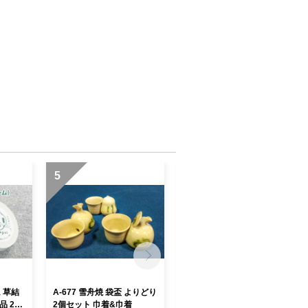
5
6
ム 草結
A-677 雪舟焼 袋盃 よりどり
A-677 雪舟焼 袋盃 よりどり
 25g
2個セット 巾着&巾着
2個セット 巾着&ひょうたん