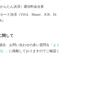
。
（auかんたん決済）通信料金合算
ード決済（VISA、Master、JCB、Di
EX）
に関して
場合、お問い合わせの多い質問を
「よく
Q）」
に掲載しておりますのでご確認く