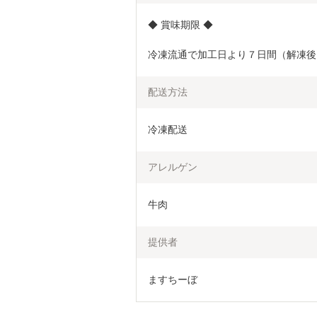
◆ 賞味期限 ◆
冷凍流通で加工日より７日間（解凍後
配送方法
冷凍配送
アレルゲン
牛肉
提供者
ますちーぼ