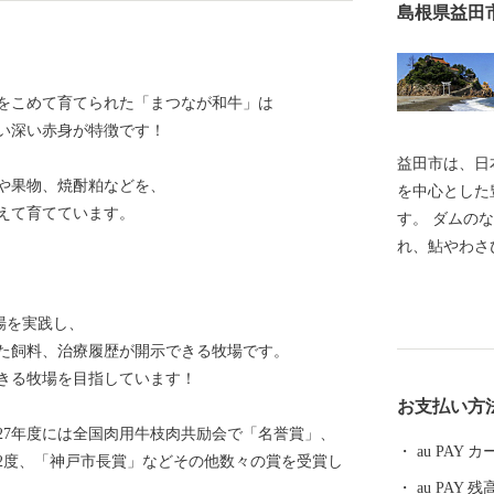
島根県益田
をこめて育てられた「まつなが和牛」は
い深い赤身が特徴です！
益田市は、日
や果物、焼酎粕などを、
を中心とした
えて育てています。
す。 ダムの
れ、鮎やわさ
やアムスメロ
す。 市内に
場を実践し、
本人麻呂」を
た飼料、治療履歴が開示できる牧場です。
る文化のまち
きる牧場を目指しています！
また、益田市
お支払い方
あり、人口減
27年度には全国肉用牛枝肉共励会で「名誉賞」、
くり”による
au PAY
を2度、「神戸市長賞」などその他数々の賞を受賞し
税を通じて、
au PAY 残