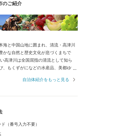
市のご紹介
本海と中国山地に囲まれ、清流・高津川
豊かな自然と歴史文化が息づくまちで
ない高津川は全国屈指の清流として知ら
び、もくずがになどの水産品、美都ゆず
ン、ぶどうなどの農産物を育んでいま
自治体紹介をもっと見る
は画聖「雪舟」が手がけた庭園や歌聖「柿
祀る神社があり、中世の町並みが今も残
として日本遺産にも認定されています。
は「過疎」という言葉が生まれた地でも
法
少という課題に向き合いながら、“ひとづ
まちづくりを進めています。 ふるさと納
 カード（番号入力不要）
益田市の魅力ある資源と未来をぜひ応援
高