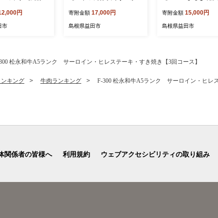
 果物 フルーツ 苺
西瓜 早期予約 期間限定 季
2個 スキンケア 自然
12,000円
17,000円
15,000円
寄附金額
寄附金額
00g 2パック 朝採れ
節限定 果物 くだもの フル
保湿 全身 全身保湿
ーシー 冷蔵 期間
ーツ 黄色西瓜 羅皇 1玉】
ヘアケア ハンドクリ
田市
島根県益田市
島根県益田市
節限定 早期予約】
ルチ 美容 美髪 乾燥
レゼント ギフト 贈り
答 島根県 益田市】
-300 松永和牛A5ランク サーロイン・ヒレステーキ・すき焼き【3回コース】
ランキング
牛肉ランキング
F-300 松永和牛A5ランク サーロイン・ヒ
体関係者の皆様へ
利用規約
ウェブアクセシビリティの取り組み