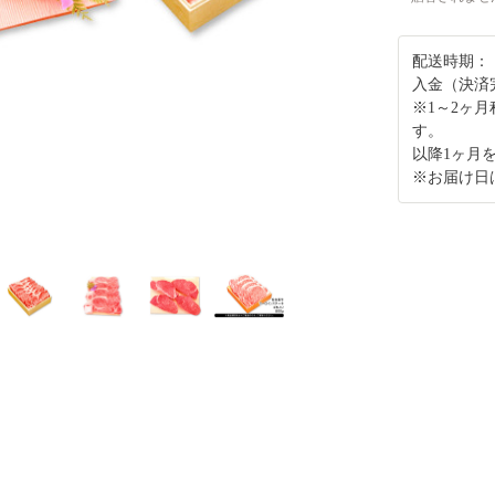
配送時期：
入金（決済
※1～2ヶ
す。
以降1ヶ月
※お届け日