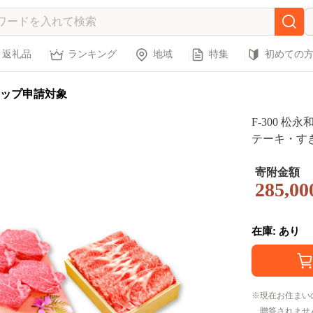
返礼品
ランキング
地域
特集
初めての
ップ申請対象
F-300 
テーキ・す
寄附金額
285,00
在庫: あり
現在お住まい
贈答されませ