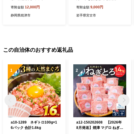
種×各1袋【1744094】
12,000円
9,000円
寄附金額
寄附金額
静岡県焼津市
岩手県宮古市
この自治体のおすすめ返礼品
1
2
a10-1289 ネギトロ100g×1
a12-150202608 【2026年
6パック 合計1.6kg
8月発送】焼津 マグロ ねぎと
ろ セット S4