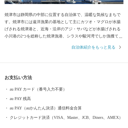
焼津市は静岡県の中部に位置する自治体で、温暖な気候なまちで
す。焼津市には遠洋漁業の基地として主にカツオ・マグロが水揚
げされる焼津港と、近海・沿岸のアジ・サバなどが水揚げされる
小川港の2つを総称した焼津漁港、シラスや駿河湾でしか漁獲でき
ないサクラエビが水揚げされる大井川港があります。そのため、
自治体紹介をもっと見る
焼津では水産加工業も全国屈指の生産地となっており、カツオ節
など様々な種類の水産物を特産品としています。また、温暖な気
候と大井川を水源とする豊かな水など自然条件に恵まれ、米やい
ちご、茶、みかんなどの農業も豊富です。ぜひ、焼津市の特産品
お支払い方法
をお楽しみください。
au PAY カード（番号入力不要）
au PAY 残高
au PAY（auかんたん決済）通信料金合算
クレジットカード決済（VISA、Master、JCB、Diners、AMEX）