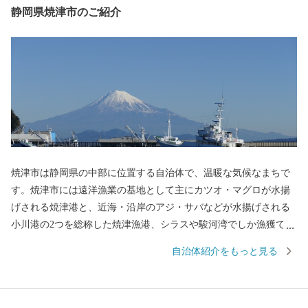
静岡県焼津市のご紹介
焼津市は静岡県の中部に位置する自治体で、温暖な気候なまちで
す。焼津市には遠洋漁業の基地として主にカツオ・マグロが水揚
げされる焼津港と、近海・沿岸のアジ・サバなどが水揚げされる
小川港の2つを総称した焼津漁港、シラスや駿河湾でしか漁獲でき
ないサクラエビが水揚げされる大井川港があります。そのため、
自治体紹介をもっと見る
焼津では水産加工業も全国屈指の生産地となっており、カツオ節
など様々な種類の水産物を特産品としています。また、温暖な気
候と大井川を水源とする豊かな水など自然条件に恵まれ、米やい