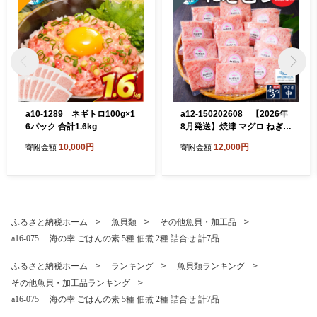
a10-1289 ネギトロ100g×1
a12-150202608 【2026年
6パック 合計1.6kg
8月発送】焼津 マグロ ねぎと
ろ セット S4
10,000円
12,000円
寄附金額
寄附金額
ふるさと納税ホーム
魚貝類
その他魚貝・加工品
a16-075 海の幸 ごはんの素 5種 佃煮 2種 詰合せ 計7品
ふるさと納税ホーム
ランキング
魚貝類ランキング
その他魚貝・加工品ランキング
a16-075 海の幸 ごはんの素 5種 佃煮 2種 詰合せ 計7品