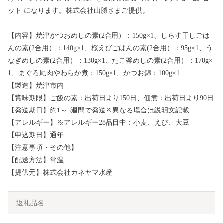
ット になります。株式会社山勝さまご提供。
【内容】焼津かつおめしの素(2合用）：150g×1、しらす干しごは
んの素(2合用）：140g×1、桜えびごはんの素(2合用）：95g×1、う
なぎめしの素(2合用）：130g×1、たこ釜めしの素(2合用）：170g×
1、まぐろ尾肉やわらか煮：150g×1、かつお錦：100g×1
【製造】焼津市内
【賞味期限】ご飯の素：出荷日より150日、佃煮：出荷日より90日
【発送期日】約1～5週間で発送※異なる場合は説明文記載
【アレルギー】※アレルギー28品目中：小麦、えび、大豆
【申込期日】通年
【注意事項・その他】
【配送方法】常温
【提供元】株式会社カネヤマ水産
返礼品名