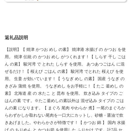
返礼品説明
【説明】【 焼津 かつお めし の素】 焼津港 水揚げ の かつお を使
用。 焼津 伝統 の かつお めし がつくれます！【 しらす 干し ごは
ん の素】 駿河湾 で とれた しらす を使用。 あつあつごはん に混
ぜるだけ！【 桜えび ごはん の素】 駿河湾 でとれた 桜えび を使
用。 生姜 が効いています！【 うなぎ めし の素】 国産 うなぎ の
きざみ 蒲焼 を使用。 うなぎめし をお手軽に！【 たこ 釜めし の
素】 北海道 産 の 水たこ と 昆布 を使用。 炊き込み タイプの ご
はんの素 です。※たこ釜めしの素以外は 混ぜ込み タイプの ごは
んの素 になります。【 まぐろ 尾肉 やわらか 煮】一尾のまぐろか
らわずかしか取れない尾肉を一口大にカットし、砂糖・醤油で炊
きあげました。やわらかさが特徴です！【 かつお 錦 】 国内 水揚
げ の ちりめん と かつお節 を使用した ふりかけ です。計7品 セ