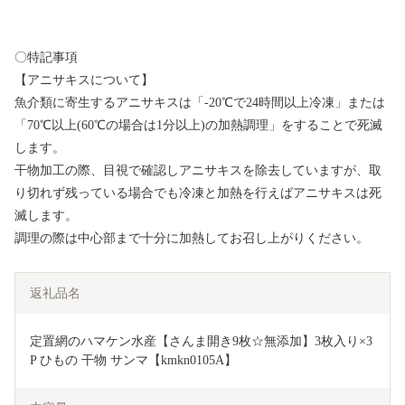
〇特記事項
【アニサキスについて】
魚介類に寄生するアニサキスは「-20℃で24時間以上冷凍」または
「70℃以上(60℃の場合は1分以上)の加熱調理」をすることで死滅
します。
干物加工の際、目視で確認しアニサキスを除去していますが、取
り切れず残っている場合でも冷凍と加熱を行えばアニサキスは死
滅します。
調理の際は中心部まで十分に加熱してお召し上がりください。
返礼品名
定置網のハマケン水産【さんま開き9枚☆無添加】3枚入り×3
P ひもの 干物 サンマ【kmkn0105A】