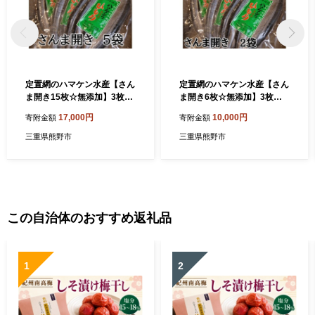
定置網のハマケン水産【さん
定置網のハマケン水産【さん
ま開き15枚☆無添加】3枚入
ま開き6枚☆無添加】3枚入
り×5P 干物 ひもの サンマ
り×2袋 ひもの 干物 サンマ
17,000円
10,000円
寄附金額
寄附金額
【kmkn0106A】
【kmkn0213A】
三重県熊野市
三重県熊野市
この自治体のおすすめ返礼品
1
2