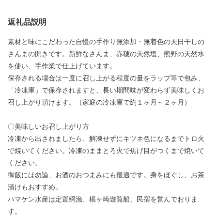
返礼品説明
素材と味にこだわった自慢の手作り無添加・無着色の天日干しの
さんまの開きです。新鮮なさんま、赤穂の天然塩、熊野の天然水
を使い、手作業で仕上げています。
保存される場合は一度に召し上がる程度の量をラップ等で包み、
「冷凍庫」で保存されますと、長い期間味が変わらず美味しくお
召し上がり頂けます。（家庭の冷凍庫で約１ヶ月～２ヶ月）
〇美味しいお召し上がり方
冷凍から出されましたら、解凍せずにキツネ色になるまでトロ火
で焼いてください。冷凍のままとろ火で焦げ目がつくまで焼いて
ください。
御飯には勿論、お酒のおつまみにも最適です。身をほぐし、お茶
漬けもおすすめ。
ハマケン水産は定置網漁、楯ヶ崎遊覧船、民宿を営んでおりま
す。