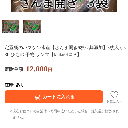
定置網のハマケン水産【さんま開き9枚☆無添加】3枚入り×
3P ひもの 干物 サンマ【kmkn0105A】
12,000
寄附金額
円
在庫: あり
お気に入り
現在お住まいの自治体へ寄附申込いただいた場合、返礼品は贈答され
ません。