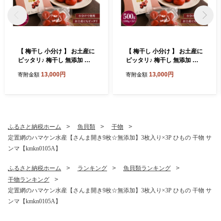
【 梅干し 小分け 】 お土産に
【 梅干し 小分け 】 お土産に
ピッタリ♪ 梅干し 無添加 南
ピッタリ♪ 梅干し 無添加 南
高梅 小分けタイプ 昔ながら
高梅 小分けタイプ 昔ながら
13,000円
13,000円
寄附金額
寄附金額
のすっぱい しそ漬け梅干し 5
のすっぱい しそ漬け梅干し 5
00g (100g×5P) 梅干し 梅干
00g (100g×5P) 梅干し 梅干
梅 うめ ウメ しそ梅干し しそ
梅 うめ ウメ しそ梅干し しそ
梅 人気 国産 梅干し お取り寄
梅 人気 国産 梅干し お取り寄
せ おすすめ 梅干し お弁当 梅
せ おすすめ 梅干し お弁当 梅
干し 健康食品 南高梅干し 三
干し 健康食品 南高梅干し 三
ふるさと納税ホーム
魚貝類
干物
重県 熊野市【frsn0031A】
重県 熊野市【frsn0031A】
定置網のハマケン水産【さんま開き9枚☆無添加】3枚入り×3P ひもの 干物 サ
ンマ【kmkn0105A】
ふるさと納税ホーム
ランキング
魚貝類ランキング
干物ランキング
定置網のハマケン水産【さんま開き9枚☆無添加】3枚入り×3P ひもの 干物 サ
ンマ【kmkn0105A】