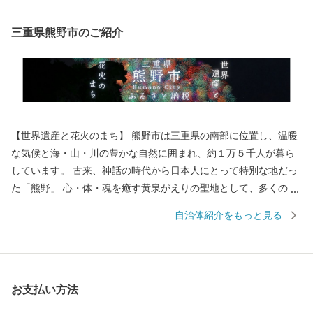
三重県熊野市のご紹介
【世界遺産と花火のまち】 熊野市は三重県の南部に位置し、温暖
な気候と海・山・川の豊かな自然に囲まれ、約１万５千人が暮ら
しています。 古来、神話の時代から日本人にとって特別な地だっ
た「熊野」 心・体・魂を癒す黄泉がえりの聖地として、多くの
人々が熊野を目指し訪れていました。 苔むした風情のある石畳の
自治体紹介をもっと見る
「熊野古道」 海を見下ろすような巨岩の「獅子岩」 日本最古の神
社といわれている「花の窟」 などの世界遺産が市内各地に存在
し、 長い歴史と人々の心に育まれてきた独自の文化が今も息づい
ています。 毎年８月１７日に開催される熊野大花火大会は ３００
お支払い方法
余年もの伝統を誇り、約１万発の大迫力の花火や 世界遺産に轟く
音と光を楽しもうと 全国から多くの人が訪れます。