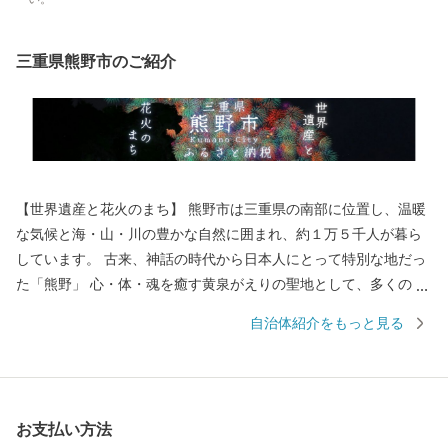
三重県熊野市のご紹介
【世界遺産と花火のまち】 熊野市は三重県の南部に位置し、温暖
な気候と海・山・川の豊かな自然に囲まれ、約１万５千人が暮ら
しています。 古来、神話の時代から日本人にとって特別な地だっ
た「熊野」 心・体・魂を癒す黄泉がえりの聖地として、多くの
人々が熊野を目指し訪れていました。 苔むした風情のある石畳の
自治体紹介をもっと見る
「熊野古道」 海を見下ろすような巨岩の「獅子岩」 日本最古の神
社といわれている「花の窟」 などの世界遺産が市内各地に存在
し、 長い歴史と人々の心に育まれてきた独自の文化が今も息づい
ています。 毎年８月１７日に開催される熊野大花火大会は ３００
お支払い方法
余年もの伝統を誇り、約１万発の大迫力の花火や 世界遺産に轟く