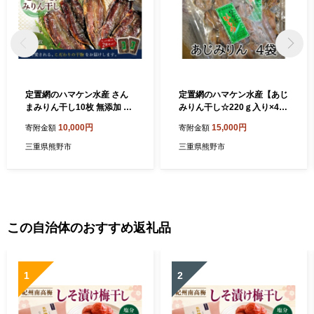
定置網のハマケン水産 さん
定置網のハマケン水産【あじ
まみりん干し10枚 無添加 5
みりん干し☆220ｇ入り×4
枚入り×2袋 干物 天日干し 手
袋】凝縮した旨味！と自然な
10,000円
15,000円
寄附金額
寄附金額
作り 無着色 さんま 干物 国産
甘さ♪ アジ ひもの 干物 みり
海鮮 魚 おかず おつまみ 朝食
ん干し【kmkn0111A】
三重県熊野市
三重県熊野市
ご飯のお供 酒の肴 干物 さん
ま 秋刀魚 みりん干し 無添加
【kmkn0103A】
この自治体のおすすめ返礼品
1
2