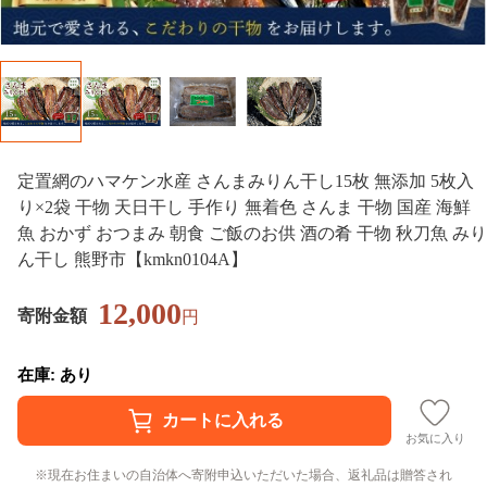
定置網のハマケン水産 さんまみりん干し15枚 無添加 5枚入
り×2袋 干物 天日干し 手作り 無着色 さんま 干物 国産 海鮮
魚 おかず おつまみ 朝食 ご飯のお供 酒の肴 干物 秋刀魚 みり
ん干し 熊野市【kmkn0104A】
12,000
寄附金額
円
在庫: あり
お気に入り
現在お住まいの自治体へ寄附申込いただいた場合、返礼品は贈答され