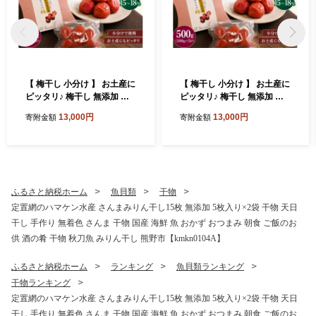
【 梅干し 小分け 】 お土産に
【 梅干し 小分け 】 お土産に
ピッタリ♪ 梅干し 無添加 南
ピッタリ♪ 梅干し 無添加 南
高梅 小分けタイプ 昔ながら
高梅 小分けタイプ 昔ながら
13,000円
13,000円
寄附金額
寄附金額
のすっぱい しそ漬け梅干し 5
のすっぱい しそ漬け梅干し 5
00g (100g×5P) 梅干し 梅干
00g (100g×5P) 梅干し 梅干
梅 うめ ウメ しそ梅干し しそ
梅 うめ ウメ しそ梅干し しそ
梅 人気 国産 梅干し お取り寄
梅 人気 国産 梅干し お取り寄
せ おすすめ 梅干し お弁当 梅
せ おすすめ 梅干し お弁当 梅
干し 健康食品 南高梅干し 三
干し 健康食品 南高梅干し 三
ふるさと納税ホーム
魚貝類
干物
重県 熊野市【frsn0031A】
重県 熊野市【frsn0031A】
定置網のハマケン水産 さんまみりん干し15枚 無添加 5枚入り×2袋 干物 天日
干し 手作り 無着色 さんま 干物 国産 海鮮 魚 おかず おつまみ 朝食 ご飯のお
供 酒の肴 干物 秋刀魚 みりん干し 熊野市【kmkn0104A】
ふるさと納税ホーム
ランキング
魚貝類ランキング
干物ランキング
定置網のハマケン水産 さんまみりん干し15枚 無添加 5枚入り×2袋 干物 天日
干し 手作り 無着色 さんま 干物 国産 海鮮 魚 おかず おつまみ 朝食 ご飯のお