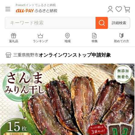
Pontaポイントでふるさと納税
詳細検索
返礼品
ランキング
地域
特集
初めての方
オンラインワンストップ申請対象
三重県熊野市