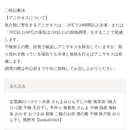
〇特記事項
【アニサキスについて】
魚介類に寄生するアニサキスは「-20℃で24時間以上冷凍」または
「70℃以上(60℃の場合は1分以上)の加熱調理」をすることで死滅
します。
干物加工の際、目視で確認しアニサキスを除去していますが、取
り切れず残っている場合でも冷凍と加熱を行えばアニサキスは死
滅します。
調理の際は中心部まで十分に加熱してお召し上がりください。
返礼品名
定置網のハマケン水産 さんまみりん干し15枚 無添加 5枚入
り×2袋 干物 天日干し 手作り 無着色 さんま 干物 国産 海鮮 
魚 おかず おつまみ 朝食 ご飯のお供 酒の肴 干物 秋刀魚 みり
ん干し 熊野市【kmkn0104A】