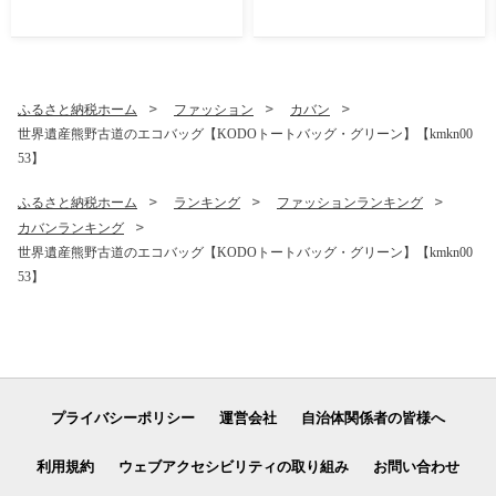
のすっぱい しそ漬け梅干し 5
のすっぱい しそ漬け梅干し 5
00g (100g×5P) 梅干し 梅干
00g (100g×5P) 梅干し 梅干
梅 うめ ウメ しそ梅干し しそ
梅 うめ ウメ しそ梅干し しそ
梅 人気 国産 梅干し お取り寄
梅 人気 国産 梅干し お取り寄
せ おすすめ 梅干し お弁当 梅
せ おすすめ 梅干し お弁当 梅
干し 健康食品 南高梅干し 三
干し 健康食品 南高梅干し 三
ふるさと納税ホーム
ファッション
カバン
重県 熊野市【frsn0031A】
重県 熊野市【frsn0031A】
世界遺産熊野古道のエコバッグ【KODOトートバッグ・グリーン】【kmkn00
53】
ふるさと納税ホーム
ランキング
ファッションランキング
カバンランキング
世界遺産熊野古道のエコバッグ【KODOトートバッグ・グリーン】【kmkn00
53】
プライバシーポリシー
運営会社
自治体関係者の皆様へ
利用規約
ウェブアクセシビリティの取り組み
お問い合わせ