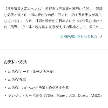
【世界遺産と花火のまち】 熊野市は三重県の南部に位置し、温暖
な気候と海・山・川の豊かな自然に囲まれ、約１万５千人が暮ら
しています。 古来、神話の時代から日本人にとって特別な地だっ
た「熊野」 心・体・魂を癒す黄泉がえりの聖地として、多くの
人々が熊野を目指し訪れていました。 苔むした風情のある石畳の
自治体紹介をもっと見る
「熊野古道」 海を見下ろすような巨岩の「獅子岩」 日本最古の神
社といわれている「花の窟」 などの世界遺産が市内各地に存在
し、 長い歴史と人々の心に育まれてきた独自の文化が今も息づい
ています。 毎年８月１７日に開催される熊野大花火大会は ３００
お支払い方法
余年もの伝統を誇り、約１万発の大迫力の花火や 世界遺産に轟く
音と光を楽しもうと 全国から多くの人が訪れます。
au PAY カード（番号入力不要）
au PAY 残高
au PAY（auかんたん決済）通信料金合算
クレジットカード決済（VISA、Master、JCB、Diners、AMEX）