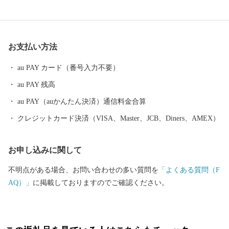
ります。 また、市民の皆様はもとより、みどり市のまちづくりへ
の共感やふるさとへの思いを持つ方々にも、まちづくりに参加し
ていただけるようこの制度を設けております。 皆さまの応援をよ
お支払い方法
ろしくお願いいたします。
au PAY カード（番号入力不要）
au PAY 残高
au PAY（auかんたん決済）通信料金合算
クレジットカード決済（VISA、Master、JCB、Diners、AMEX）
お申し込みに関して
不明点がある場合、お問い合わせの多い質問を
「よくある質問（F
AQ）」
に掲載しておりますのでご確認ください。