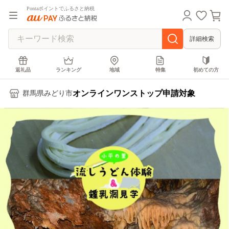
Pontaポイントでふるさと納税
詳細検索
返礼品
ランキング
地域
特集
初めての方
オンラインワンストップ申請対象
群馬県みどり市