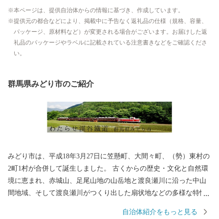
本ページは、提供自治体からの情報に基づき、作成しています。
提供元の都合などにより、掲載中に予告なく返礼品の仕様（規格、容量、
パッケージ、原材料など）が変更される場合がございます。お届けした返
礼品のパッケージやラベルに記載されている注意書きなどをご確認くださ
い。
群馬県みどり市のご紹介
みどり市は、平成18年3月27日に笠懸町、大間々町、（勢）東村の
2町1村が合併して誕生しました。 古くからの歴史・文化と自然環
境に恵まれ、赤城山、足尾山地の山岳地と渡良瀬川に沿った中山
間地域、そして渡良瀬川がつくり出した扇状地などの多様な特性
をもった地域です。 みどり市では、この豊かな自然と立地条件の
自治体紹介をもっと見る
なかで、人びとが心豊かに生活できるまちづくりに取り組んでお