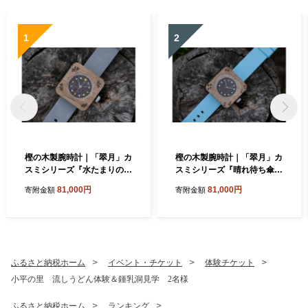
1
2
樫の木製腕時計｜「翠月」カ
樫の木製腕時計｜「翠月」カ
スミシリーズ『水たまりの
スミシリーズ『晴れ待ち傘』
空』【ベルト色：灰】
【ベルト色：みずいろ】
81,000円
81,000円
寄附金額
寄附金額
ふるさと納税ホーム
イベント・チケット
体験チケット
小平の里 流しうどん体験＆鍾乳洞見学 2名様
ふるさと納税ホーム
ランキング