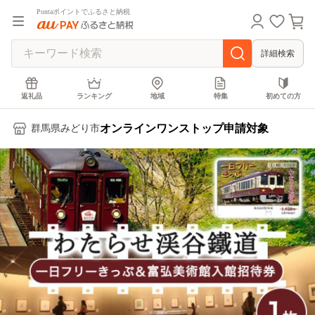
Pontaポイントでふるさと納税
詳細検索
返礼品
ランキング
地域
特集
初めての方
オンラインワンストップ申請対象
群馬県みどり市