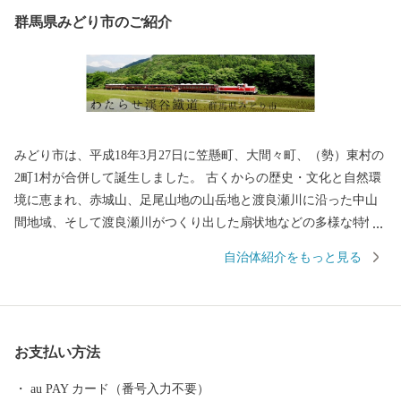
群馬県みどり市のご紹介
みどり市は、平成18年3月27日に笠懸町、大間々町、（勢）東村の
2町1村が合併して誕生しました。 古くからの歴史・文化と自然環
境に恵まれ、赤城山、足尾山地の山岳地と渡良瀬川に沿った中山
間地域、そして渡良瀬川がつくり出した扇状地などの多様な特性
をもった地域です。 みどり市では、この豊かな自然と立地条件の
自治体紹介をもっと見る
なかで、人びとが心豊かに生活できるまちづくりに取り組んでお
ります。 また、市民の皆様はもとより、みどり市のまちづくりへ
の共感やふるさとへの思いを持つ方々にも、まちづくりに参加し
ていただけるようこの制度を設けております。 皆さまの応援をよ
お支払い方法
ろしくお願いいたします。
au PAY カード（番号入力不要）