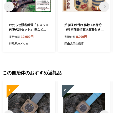
わたらせ渓谷鐵道「トロッコ
招き猫 絵付け 体験 1名様分
列車の旅セット」 ※こども
（招き猫美術館入館券付き）
１名用
【 招き猫美術館 岡山県岡
10,000円
8,000円
寄附金額
寄附金額
山市 オリジナル まねきねこ
まねき猫 入館券付き おすす
群馬県みどり市
岡山県岡山県庁
め 岡山県 】
この自治体のおすすめ返礼品
1
2