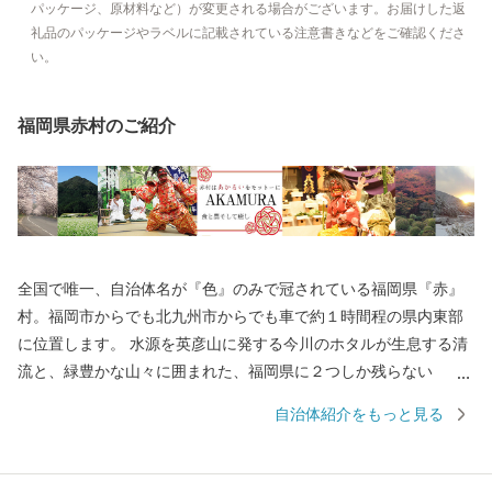
パッケージ、原材料など）が変更される場合がございます。お届けした返
礼品のパッケージやラベルに記載されている注意書きなどをご確認くださ
い。
福岡県赤村のご紹介
全国で唯一、自治体名が『色』のみで冠されている福岡県『赤』
村。福岡市からでも北九州市からでも車で約１時間程の県内東部
に位置します。 水源を英彦山に発する今川のホタルが生息する清
流と、緑豊かな山々に囲まれた、福岡県に２つしか残らない
『村』の１つです。 赤村の清流で作られた『米』、良質な大地で
自治体紹介をもっと見る
育った『季節の野菜』、一度食べるとやめられない『豚肉』。 数
に限りはございますが、全国の一人でも多くの方に赤村の返礼品
をお届けさせていただきます。 ■ワンストップ特例申請について■