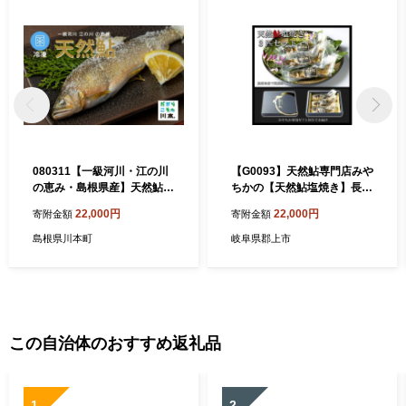
080311【一級河川・江の川
【G0093】天然鮎専門店みや
の恵み・島根県産】天然鮎約
ちかの【天然鮎塩焼き】長良
800ｇ・冷凍
川郡上鮎 3匹
22,000円
22,000円
寄附金額
寄附金額
島根県川本町
岐阜県郡上市
この自治体のおすすめ返礼品
1
2