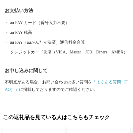
赤村では、寄附者様のワンストップ特例申請のお手続きの負担を
お支払い方法
軽減するために、公的個人認証アプリ「IAM」を利用したスマー
トフォンで申請が完結する方法がご利用いただけます。申請書の
au PAY カード（番号入力不要）
作成や返送が不要のため手間のかかるお手続きを大幅に減らすこ
au PAY 残高
とができますので、マイナンバーカードをお持ちの方は是非とも
ご活用いただけますと幸いです。詳細につきましては、ご寄附い
au PAY（auかんたん決済）通信料金合算
ただいた後にお送りするワンストップ特例申請書類をご確認くだ
クレジットカード決済（VISA、Master、JCB、Diners、AMEX）
さい。 なお、従来通りの「書類郵送による申請」も引き続きご利
用いただけます。 ▼申請書送付先 福岡県赤村ふるさと納税ワンス
お申し込みに関して
トップ受付センター 〒840-0045 佐賀県佐賀市西田代1-4-27-2
※赤村ではワンストップ特例申請関連業務を外部委託しておりま
不明点がある場合、お問い合わせの多い質問を
「よくある質問（F
す。 ▼福岡県赤村「総合窓口 ふるまど」 新規アカウント登録の
AQ）」
に掲載しておりますのでご確認ください。
上ログインし寄附情報を追加していただきますと、公的個人認証
サービス【IAM （アイアム）】を利用したオンラインでのワンス
トップ特例申請及び変更申請や、受付状況の確認等が可能です。
この返礼品を見ている人はこちらもチェック