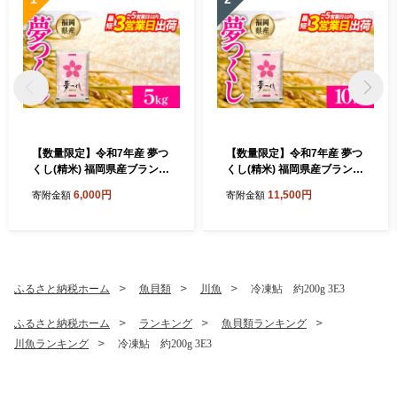
【数量限定】令和7年産 夢つ
【数量限定】令和7年産 夢つ
くし(精米) 福岡県産ブランド
くし(精米) 福岡県産ブランド
米 5kg (品番:3X10R7)
米 10kg (品番:3X11R7)
6,000円
11,500円
寄附金額
寄附金額
ふるさと納税ホーム
魚貝類
川魚
冷凍鮎 約200g 3E3
ふるさと納税ホーム
ランキング
魚貝類ランキング
川魚ランキング
冷凍鮎 約200g 3E3