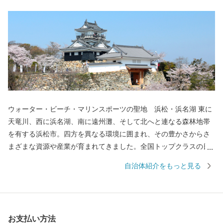
ウォーター・ビーチ・マリンスポーツの聖地 浜松・浜名湖 東に
天竜川、西に浜名湖、南に遠州灘、そして北へと連なる森林地帯
を有する浜松市。四方を異なる環境に囲まれ、その豊かさからさ
まざまな資源や産業が育まれてきました。全国トップクラスの日
照時間、温暖な気候、豊富な水源により発展した農業や水産業の
自治体紹介をもっと見る
ほか、楽器やオートバイ、繊維、食品など、ものづくりの街は生
んだ資源や製品には、日本のみならず世界でも認められる逸品が
数多く存在します。 また、浜名湖ではクルージングやフィッシン
グはもちろん、ウェイクボードや ウインドサーフィンなどさまざ
お支払い方法
まなウォーター・ビーチ・マリンスポーツを楽しむことができ、