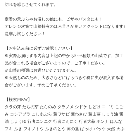
訪れを感じさせてくれます。
定番の天ぷらやお浸しの他にも、ピザやパスタにも！！
アレンジ次第で山菜特有のほろ苦さが良いアクセントになります♪
是非お試しください！
【お申込み前に必ずご確認ください】
※実際お届けする内容は上記の中から5～6種類の山菜です。加工
品が含まれる場合がございますので、ご了承ください。
※山菜の種類はお選びいただけません。
※天然もののため、大きさなどにばらつきや稀に虫が混入する場
合がございます。予めご了承ください。
【検索用KW】
タラの芽 たらの芽 たらのめ タラノメ シドケ しどけ コゴミ こご
み コシアブラ こしあぶら 葉ワサビ 葉わさび 葉山葵 しょう油 醤
油 しょうゆ 行者ニンニク 行者にんにく 行者大蒜 ホンナ ほんな
フキ ふき フキノトウ ふきのとう 蕗の薹 ばっけ バッケ 天然 天ぷ