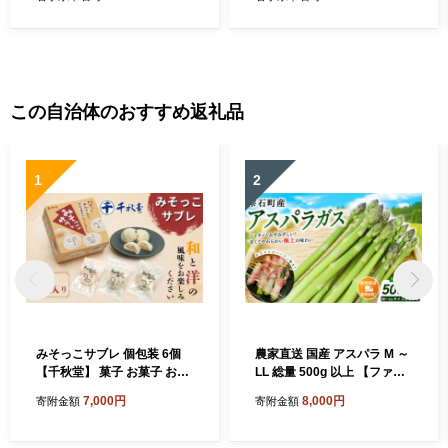
野菜 夏野菜 国産 産地直送 期
い 国産 産地直送 仕送り 春
間限定 数量限定 仕送り 詰合
春野菜 夏 夏野菜 秋 秋野菜
わせ 詰め合わせ 詰め合せ 詰
冬 冬野菜 詰合わせ 詰め合わ
合せ セット おすすめ 予約 予
せ 詰め合せ 詰合せ セット お
約受付 早期予約
すすめ
この自治体のおすすめ返礼品
1
2
みそっこサブレ 個包装 6個
農家直送 国産 アスパラ M ～
【千秋堂】 菓子 お菓子 おか
LL 総量 500g 以上 【ファー
し おやつ 焼菓子 焼き菓子 サ
ム菅久】 アスパラガス グリ
7,000円
8,000円
寄附金額
寄附金額
ブレ クッキー スイーツ 赤味
ーンアスパラ 旬 野菜 やさい
噌 味噌 みそ お土産 おみやげ
冬野菜 新鮮 産地直送 岩手県
手土産 自宅用 家庭用 プレゼ
雫石町 500グラム ５００g 大