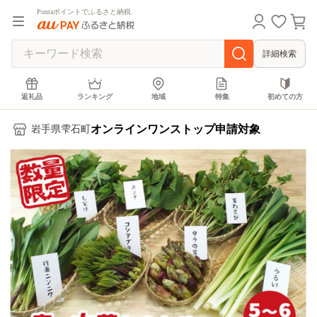
Pontaポイントでふるさと納税
詳細検索
返礼品
ランキング
地域
特集
初めての方
オンラインワンストップ申請対象
岩手県雫石町