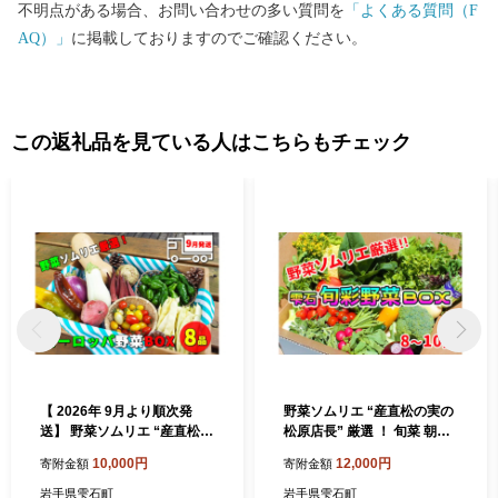
不明点がある場合、お問い合わせの多い質問を
「よくある質問（F
AQ）」
に掲載しておりますのでご確認ください。
この返礼品を見ている人はこちらもチェック
【 2026年 9月より順次発
野菜ソムリエ “産直松の実の
送】 野菜ソムリエ “産直松の
松原店長” 厳選 ！ 旬菜 朝採
実の松原店長” 厳選 ！ ヨー
れ 野菜 BOX 8品 ～ 10品 ／
10,000円
12,000円
寄附金額
寄附金額
ロッパ 野菜 BOX 8品 ／ 人気
人気 産直 採れたて 新鮮野菜
産直 採れたて 新鮮野菜 季節
季節野菜 果物 くだもの やさ
岩手県雫石町
岩手県雫石町