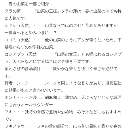
～春の山菜を一部ご紹介～
タラの芽・・・『山菜の王様』タラの芽は、春の山菜の中でも特
に人気です。
シドケ（天然）・・・山菜ならではのクセと苦みがありますが、
一度食べるとやみつきに！？
コゴミ（天然）・・・他の山菜のようにアクが強くないため、下
処理いらずのお手軽な山菜。
コシアブラ（天然）・・・『山菜の女王』とも呼ばれるコシアブ
ラ。天ぷらなどにする場合はアク抜き不要です。
葉わさびの醤油漬け・・・爽やかな香りと後引く辛さが絶品で
す。
行者ニンニク・・・ニンニクと同じような香りがあり、滋養強壮
に効果があると言われています。
ホンナ・・・お浸し、胡麻和え、油炒め、天ぷらなどどんな調理
にも合うオールラウンダー！
フキ・・・独特の食感で煮物や炒め物、みそ汁などにもおすすめ
です。
フキノトウ・・・フキの蕾の部分で、ほろ苦い風味と香りが春の