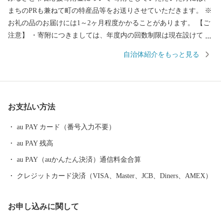
まちのPRも兼ねて町の特産品等をお送りさせていただきます。 ※
お礼の品のお届けには1～2ヶ月程度かかることがあります。 【ご
注意】 ・寄附につきましては、年度内の回数制限は現在設けてお
りません。 ・お礼の品の写真はイメージです。 ・お礼の品の送付
自治体紹介をもっと見る
は、雫石町外にお住まいの方に限らせていただきます。 ■□
■……………………………………………………… お礼の品・証明
書等のお問い合わせはこちらへ 雫石町ふるさと納税事務局 TEL：
050-3146-0795（平日 9：00～18：00） FAX：050-3488-0889 E-Mai
お支払い方法
l：shizukuishi@furusato-bpo.com
………………………………………………………■□■
au PAY カード（番号入力不要）
au PAY 残高
au PAY（auかんたん決済）通信料金合算
クレジットカード決済（VISA、Master、JCB、Diners、AMEX）
お申し込みに関して