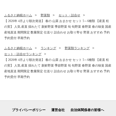
ント ギフト お茶菓子 おいし
容量 甘い みずみずしい おす
い 美味しい ６個 小分け 小袋
すめ 家庭用 プレゼント ギフ
お裾分け おすすめ 人気 岩手
ト 料理 バーベキュー BBQ
ふるさと納税ホーム
野菜類
セット・詰合せ
県 雫石町 送料無料
キャンプ お取り寄せ 冷蔵 人
【 2026年 4月より順次発送】 春の 山菜 おまかせ セット 5～6種類 【産直 松
気 ハウス栽培
の実】 人気 産直 採れたて 新鮮野菜 季節野菜 旬 旬野菜 春野菜 春の味覚 国産
産地直送 期間限定 数量限定 仕送り 詰合わせ お取り寄せ 野菜 おすすめ 予約
予約受付 早期予約
ふるさと納税ホーム
ランキング
野菜類ランキング
セット・詰合せランキング
【 2026年 4月より順次発送】 春の 山菜 おまかせ セット 5～6種類 【産直 松
の実】 人気 産直 採れたて 新鮮野菜 季節野菜 旬 旬野菜 春野菜 春の味覚 国産
産地直送 期間限定 数量限定 仕送り 詰合わせ お取り寄せ 野菜 おすすめ 予約
予約受付 早期予約
プライバシーポリシー
運営会社
自治体関係者の皆様へ