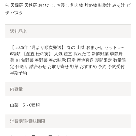
ら 天婦羅 天麩羅 おひたし お浸し 和え物 炒め物 味噌汁 みそ汁 ピ
ザ パスタ
返礼品名
【 2026年 4月より順次発送】 春の 山菜 おまかせ セット 5～
6種類 【産直 松の実】 人気 産直 採れたて 新鮮野菜 季節野
菜 旬 旬野菜 春野菜 春の味覚 国産 産地直送 期間限定 数量限
定 仕送り 詰合わせ お取り寄せ 野菜 おすすめ 予約 予約受付 
早期予約
内容量
山菜　5～6種類
消費期限/賞味期限