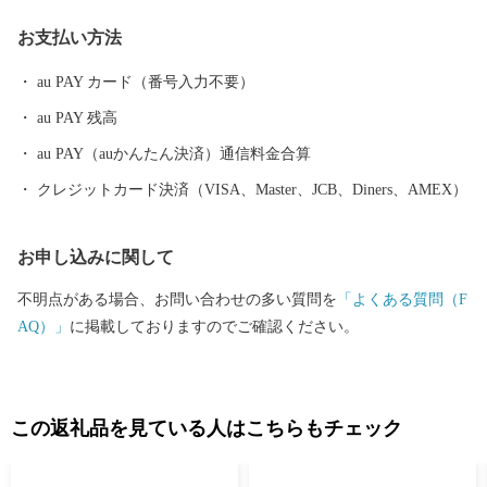
国的に人気を集めています。その他にも、日本一の生産量を誇り
お支払い方法
正月飾りに使われる万年青（おもと）や県内有数のお茶の産地で
もあります。 ふるさと納税をきっかけに一人でも多くの方に那賀
au PAY カード（番号入力不要）
町を知っていただければ幸いです。
au PAY 残高
au PAY（auかんたん決済）通信料金合算
クレジットカード決済（VISA、Master、JCB、Diners、AMEX）
お申し込みに関して
不明点がある場合、お問い合わせの多い質問を
「よくある質問（F
AQ）」
に掲載しておりますのでご確認ください。
この返礼品を見ている人はこちらもチェック