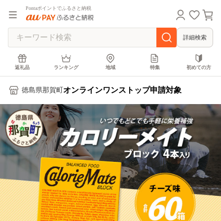
Pontaポイントでふるさと納税
詳細検索
返礼品
ランキング
地域
特集
初めての方
オンラインワンストップ申請対象
徳島県那賀町