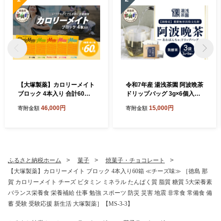
【大塚製薬】カロリーメイト
令和7年産 湯浅茶園 阿波晩茶
ブロック 4本入り 合計60箱 5
ドリップバッグ 3g×6個入×3
種類×各12箱【徳島 那賀 カ
袋 【徳島県 那賀町 徳島 那賀
46,000円
15,000円
寄附金額
寄附金額
ロリーメイト チョコ バニラ
阿波晩茶 相生晩茶 番茶 国産
メープル チーズ フルーツ ビ
生産者直送 乳酸菌 特産品 発
タミン ミネラル たんぱく質
酵茶 ティーパック ティーバ
脂質 糖質 5大栄養素 バラン
ッグ お茶 赤ちゃん 子供 妊婦
ス栄養食 栄養補給 仕事 勉強
さん お取り寄せ お土産 伝統
スポーツ 防災 災害 地震 非常
製法 手作り 数量限定 期間限
ふるさと納税ホーム
菓子
焼菓子・チョコレート
食 常備食 備蓄 受験 受験応援
定】YT-2_2025
【大塚製薬】カロリーメイト ブロック 4本入り60箱 ≪チーズ味≫ ［徳島 那
新生活 大塚製薬】MS-2
賀 カロリーメイト チーズ ビタミン ミネラル たんぱく質 脂質 糖質 5大栄養素
バランス栄養食 栄養補給 仕事 勉強 スポーツ 防災 災害 地震 非常食 常備食 備
蓄 受験 受験応援 新生活 大塚製薬］【MS-3-3】