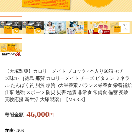
【大塚製薬】カロリーメイト ブロック 4本入り60箱 ≪チー
ズ味≫ ［徳島 那賀 カロリーメイト チーズ ビタミン ミネラ
ル たんぱく質 脂質 糖質 5大栄養素 バランス栄養食 栄養補給
仕事 勉強 スポーツ 防災 災害 地震 非常食 常備食 備蓄 受験
受験応援 新生活 大塚製薬］【MS-3-3】
46,000
寄附金額
円
在庫: あり