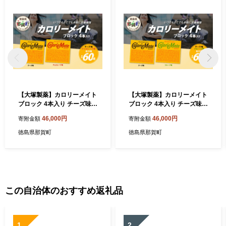
【大塚製薬】カロリーメイト
【大塚製薬】カロリーメイト
ブロック 4本入り チーズ味3
ブロック 4本入り チーズ味3
0箱＋チョコレート味30箱
0箱＋フルーツ味30箱［徳島
46,000円
46,000円
寄附金額
寄附金額
［徳島 那賀 カロリーメイト
那賀 カロリーメイト チーズ
チーズ チョコ ビタミン ミネ
フルーツ ビタミン ミネラル
徳島県那賀町
徳島県那賀町
ラル たんぱく質 脂質 糖質 5
たんぱく質 脂質 糖質 5大栄
大栄養素 バランス栄養食 栄
養素 バランス栄養食 栄養補
養補給 仕事 勉強 スポーツ 防
給 仕事 勉強 スポーツ 防災
災 災害 地震 非常食 常備食
災害 地震 非常食 常備食 備蓄
備蓄 受験 受験応援 新生活 大
受験 受験応援 新生活 大塚製
塚製薬］【MS-4-1】
薬］【MS-4-2】
この自治体のおすすめ返礼品
1
2