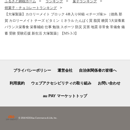
ふるさと納税ホーム
ランキング
菓子ランキング
焼菓子・チョコレートランキング
【大塚製薬】カロリーメイト ブロック 4本入り60箱 ≪チーズ味≫ ［徳島 那
賀 カロリーメイト チーズ ビタミン ミネラル たんぱく質 脂質 糖質 5大栄養素
バランス栄養食 栄養補給 仕事 勉強 スポーツ 防災 災害 地震 非常食 常備食 備
蓄 受験 受験応援 新生活 大塚製薬］【MS-3-3】
プライバシーポリシー
運営会社
自治体関係者の皆様へ
利用規約
ウェブアクセシビリティの取り組み
お問い合わせ
au PAY マーケットトップ
© 2016 KDDI/au Commerce & Life, Inc.