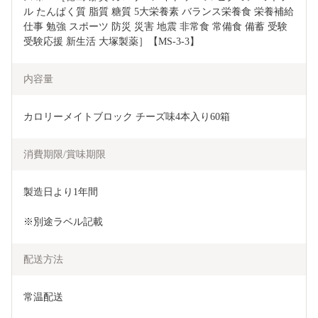
ル たんぱく質 脂質 糖質 5大栄養素 バランス栄養食 栄養補給 
仕事 勉強 スポーツ 防災 災害 地震 非常食 常備食 備蓄 受験 
受験応援 新生活 大塚製薬］【MS-3-3】
内容量
カロリーメイトブロック チーズ味4本入り60箱
消費期限/賞味期限
製造日より1年間
※別途ラベル記載
配送方法
常温配送