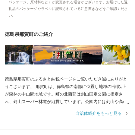
パッケージ、原材料など）が変更される場合がございます。お届けした返
礼品のパッケージやラベルに記載されている注意書きなどをご確認くださ
い。
徳島県那賀町のご紹介
徳島県那賀町のふるさと納税ページをご覧いただき誠にありがと
うございます。 那賀町は、徳島県の南部に位置し地域の9割以上
が森林の中山間地域です。町の北西部は剣山国定公園に指定さ
れ、剣山スーパー林道が縦貫しています。公園内には剣山や高の
瀬峡などの大自然があり、貴重な野生動植物を抱えています。ま
自治体紹介をもっと見る
た、那賀川や坂州木頭川の清流が大釜の滝、大轟の滝などの瀑布
を創造し、秋には辺りの紅葉と一体となって非常に美しい景観で
す。町内では、柚の生産が盛んに行われ、とりわけ木頭ゆずは全