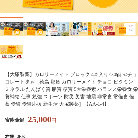
【大塚製薬】カロリーメイト ブロック 4本入り×30箱 ≪チョ
コレート味≫［徳島 那賀 カロリーメイト チョコ ビタミン
ミネラル たんぱく質 脂質 糖質 5大栄養素 バランス栄養食 栄
養補給 仕事 勉強 スポーツ 防災 災害 地震 非常食 常備食 備
蓄 受験 受験応援 新生活 大塚製薬］【AA-1-4】
25,000
寄附金額
円
在庫: あり