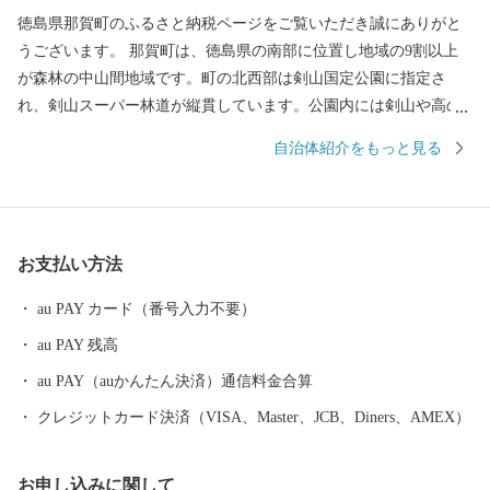
徳島県那賀町のふるさと納税ページをご覧いただき誠にありがと
うございます。 那賀町は、徳島県の南部に位置し地域の9割以上
が森林の中山間地域です。町の北西部は剣山国定公園に指定さ
れ、剣山スーパー林道が縦貫しています。公園内には剣山や高の
瀬峡などの大自然があり、貴重な野生動植物を抱えています。ま
自治体紹介をもっと見る
た、那賀川や坂州木頭川の清流が大釜の滝、大轟の滝などの瀑布
を創造し、秋には辺りの紅葉と一体となって非常に美しい景観で
す。町内では、柚の生産が盛んに行われ、とりわけ木頭ゆずは全
国的に人気を集めています。その他にも、日本一の生産量を誇り
お支払い方法
正月飾りに使われる万年青（おもと）や県内有数のお茶の産地で
もあります。 ふるさと納税をきっかけに一人でも多くの方に那賀
au PAY カード（番号入力不要）
町を知っていただければ幸いです。
au PAY 残高
au PAY（auかんたん決済）通信料金合算
クレジットカード決済（VISA、Master、JCB、Diners、AMEX）
お申し込みに関して