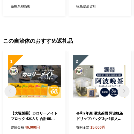
リーメイト フルーツ ビタミ
ーメイト チーズ ビタミン ミ
ン ミネラル たんぱく質 脂質
ネラル たんぱく質 脂質 糖質
徳島県那賀町
徳島県那賀町
糖質 5大栄養素 バランス栄養
5大栄養素 バランス栄養食 栄
食 栄養補給 仕事 勉強 スポー
養補給 仕事 勉強 スポーツ 防
ツ 防災 災害 地震 非常食 常
災 災害 地震 非常食 常備食
備食 備蓄 受験 受験応援 新生
備蓄 受験 受験応援 新生活 大
活 大塚製薬］【AA-1-3】
塚製薬］【AA-1-2】
この自治体のおすすめ返礼品
1
2
【大塚製薬】カロリーメイト
令和7年産 湯浅茶園 阿波晩茶
ブロック 4本入り 合計60箱 5
ドリップバッグ 3g×6個入×3
種類×各12箱【徳島 那賀 カ
袋 【徳島県 那賀町 徳島 那賀
46,000円
15,000円
寄附金額
寄附金額
ロリーメイト チョコ バニラ
阿波晩茶 相生晩茶 番茶 国産