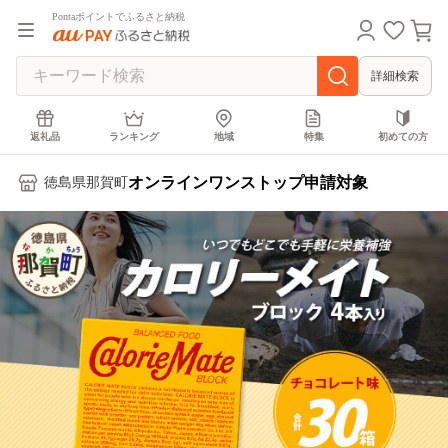
Pontaポイントでふるさと納税
詳細検索
返礼品
ランキング
地域
特集
初めての方
オンラインワンストップ申請対象
徳島県那賀町