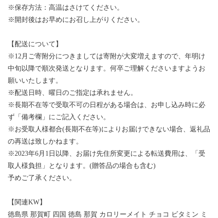
※保存方法：高温はさけてください。
※開封後はお早めにお召し上がりください。
【配送について】
※12月ご寄附分につきましては寄附が大変増えますので、年明け
中旬以降で順次発送となります。何卒ご理解くださいますようお
願いいたします。
※配送日時、曜日のご指定は承れません。
※長期不在等で受取不可の日程がある場合は、お申し込み時に必
ず「備考欄」にご記入ください。
※お受取人様都合(長期不在等)によりお届けできない場合、返礼品
の再送は致しかねます。
※2023年6月1日以降、お届け先住所変更による転送費用は、「受
取人様負担」となります。(贈答品の場合も含む)
予めご了承ください。
【関連KW】
徳島県 那賀町 四国 徳島 那賀 カロリーメイト チョコ ビタミン ミ