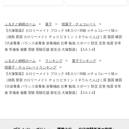
メープル チーズ フルーツ ビ
生産者直送 乳酸菌 特産品 発
タミン ミネラル たんぱく質
酵茶 ティーパック ティーバ
脂質 糖質 5大栄養素 バラン
ッグ お茶 赤ちゃん 子供 妊婦
ス栄養食 栄養補給 仕事 勉強
さん お取り寄せ お土産 伝統
スポーツ 防災 災害 地震 非常
製法 手作り 数量限定 期間限
ふるさと納税ホーム
菓子
焼菓子・チョコレート
食 常備食 備蓄 受験 受験応援
定】YT-2_2025
【大塚製薬】カロリーメイト ブロック 4本入り×30箱 ≪チョコレート味≫
新生活 大塚製薬】MS-2
［徳島 那賀 カロリーメイト チョコ ビタミン ミネラル たんぱく質 脂質 糖質
5大栄養素 バランス栄養食 栄養補給 仕事 勉強 スポーツ 防災 災害 地震 非常
食 常備食 備蓄 受験 受験応援 新生活 大塚製薬］【AA-1-4】
ふるさと納税ホーム
ランキング
菓子ランキング
焼菓子・チョコレートランキング
【大塚製薬】カロリーメイト ブロック 4本入り×30箱 ≪チョコレート味≫
［徳島 那賀 カロリーメイト チョコ ビタミン ミネラル たんぱく質 脂質 糖質
5大栄養素 バランス栄養食 栄養補給 仕事 勉強 スポーツ 防災 災害 地震 非常
食 常備食 備蓄 受験 受験応援 新生活 大塚製薬］【AA-1-4】