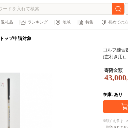
返礼品
ランキング
地域
特集
初めての
トップ申請対象
ゴルフ練習
(左利き用)
ス 素振り棒
グ 練習 素
寄附金額
43,000
き用 【1285
在庫: あり
現在お住まい
贈答されませ