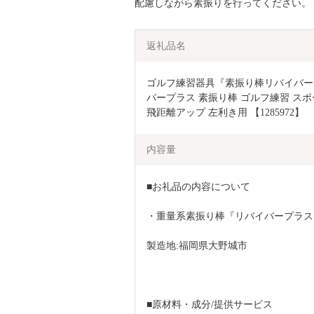
配慮しながら素振りを行ってください。
返礼品名
ゴルフ練習器具『素振り棒リバイバープ
バープラス 素振り棒 ゴルフ練習 スポ
飛距離アップ 左利き用 【1285972】
内容量
■お礼品の内容について
・重量系素振り棒『リバイバープラス』
製造地:福岡県大野城市
■原材料・成分/提供サービス