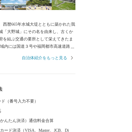
西暦665年水城大堤とともに築かれた我
城「大野城」にその名を由来し、古くか
府を結ぶ交通の要所として栄えてきたま
域内には国道３号や福岡都市高速道路、
島本線、西鉄天神大牟田線が通り、九州
自治体紹介をもっと見る
府ICや福岡空港にも近く、交通の便に恵
ともに、東北部の四王寺山や乙金山、南
ど、貴重な緑も残っており、住みやすい
人口増加が続いています。 今後も魅力
法
よいまちづくりに取り組んでまいりま
歴史・施策・将来像にご理解をいただ
 カード（番号入力不要）
支援いただきますようお願い申し上げま
高
（auかんたん決済）通信料金合算
ード決済（VISA、Master、JCB、Di