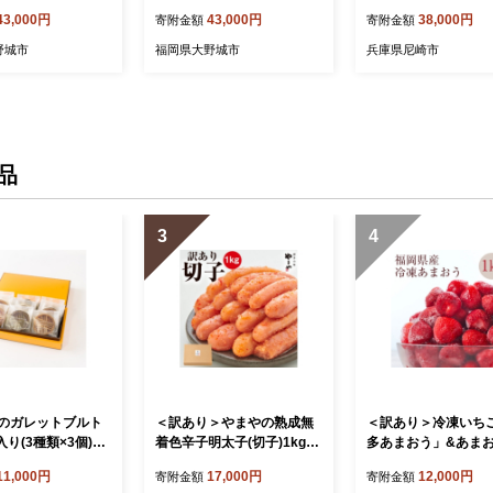
 リバイバー リバイ
_ ゴルフ リバイバー リバイ
【1466062】
43,000円
43,000円
38,000円
寄附金額
寄附金額
ス 素振り棒 ゴルフ
バープラス 素振り棒 ゴルフ
ポーツ ゴルフスイン
練習 スポーツ ゴルフスイン
野城市
福岡県大野城市
兵庫県尼崎市
素振り スイング練
グ 練習 素振り スイング練
アップ 男性用 【1
習 飛距離アップ 女性用 【1
】
285970】
品
3
4
のガレットブルト
＜訳あり＞やまやの熟成無
＜訳あり＞冷凍いち
入り(3種類×3個)
着色辛子明太子(切子)1kg&
多あまおう」&あま
71】
あまおう苺アイスジュレ(大
アイスジュレセット(
11,000円
17,000円
12,000円
寄附金額
寄附金額
野城市)【1757188】
市)【1757186】