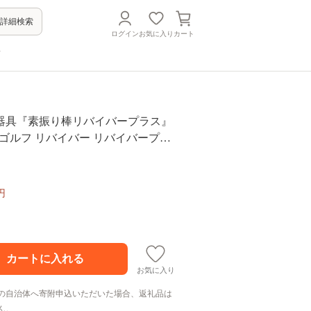
詳細検索
ログイン
お気に入り
カート
方
器具『素振り棒リバイバープラス』
_ ゴルフ リバイバー リバイバープラ
 ゴルフ練習 スポーツ ゴルフスイン
振り スイング練習 飛距離アップ 左利
972】
円
お気に入り
の自治体へ寄附申込いただいた場合、返礼品は
ん。