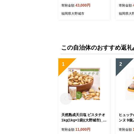
ア用)_ ゴルフ リバイバー リ
_ ゴルフ
43,000円
寄附金額
寄附金額
バイバープラス 素振り棒 ゴ
バープラ
ルフ練習 スポーツ ゴルフス
練習 ス
福岡県大野城市
福岡県大
イング 練習 素振り スイン
グ 練習 
グ練習 飛距離アップ ジュニ
習 飛距離
ア用 【1285971】
285968
この自治体のおすすめ返礼
1
2
天然熟成天日塩 ピスタチオ
ヒュッテ
1kg(1kg×1袋)(大野城市)_
ンヌ 9個
ピスタチオ ナッツ おつまみ
【17601
11,000円
寄附金額
寄附金額
天然 熟成 天日塩 おやつ ス