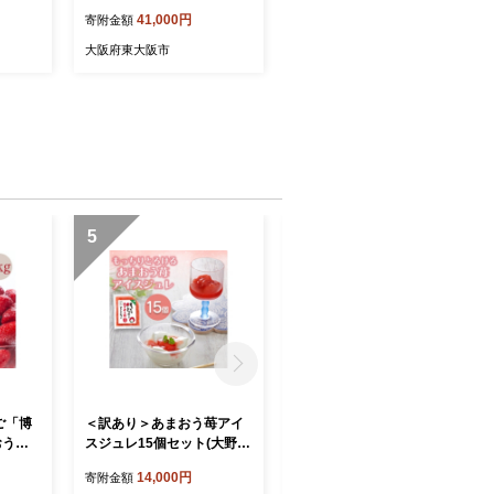
ンスピード」。エリートグ
41,000円
寄附金額
リップでスイングを極め
る！
大阪府東大阪市
5
6
ご「博
＜訳あり＞あまおう苺アイ
＜訳あり＞あまおう苺アイ
おう苺
スジュレ15個セット(大野城
スジュレ10個セット(大野城
大野城
市)【1757183】
市)【1757181】
14,000円
10,000円
寄附金額
寄附金額