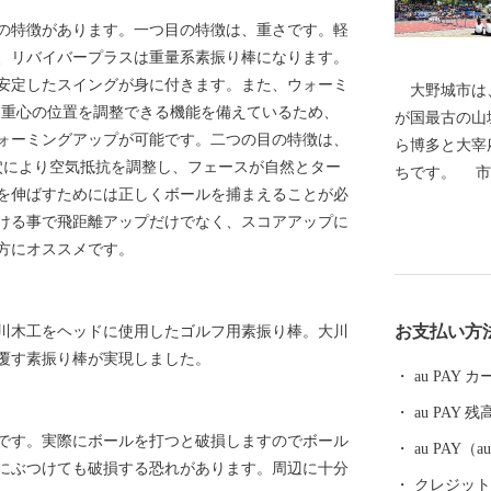
の特徴があります。一つ目の特徴は、重さです。軽
、リバイバープラスは重量系素振り棒になります。
安定したスイングが身に付きます。また、ウォーミ
大野城市は、
!重心の位置を調整できる機能を備えているため、
が国最古の山
ォーミングアップが可能です。二つの目の特徴は、
ら博多と大宰
穴により空気抵抗を調整し、フェースが自然とター
ちです。 市
を伸ばすためには正しくボールを捕まえることが必
ＪＲ九州鹿児
ける事で飛距離アップだけでなく、スコアアップに
自動車道太宰
方にオススメです。
まれていると
部の牛頸山な
まちとして、
お支払い方
川木工をヘッドに使用したゴルフ用素振り棒。大川
あふれる住み
覆す素振り棒が実現しました。
す。 本市の
au PAY
き、ご協力ご
au PAY 残
す。
です。実際にボールを打つと破損しますのでボール
au PAY
にぶつけても破損する恐れがあります。周辺に十分
クレジットカ