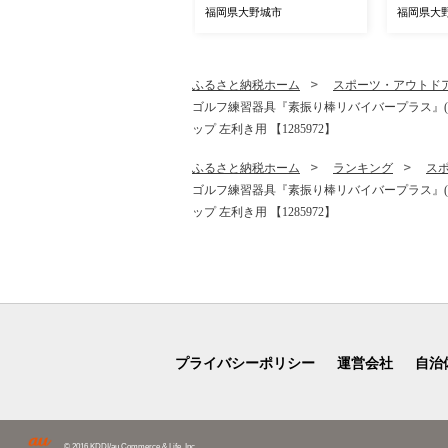
ナック 菓子 風味 コク 大野
福岡県大野城市
福岡県大
城市 ギフト プレゼント 贈
り物 送料無料 人気 おすす
め 1kg 【1081988】
ふるさと納税ホーム
スポーツ・アウトド
ゴルフ練習器具『素振り棒リバイバープラス』(左利
ップ 左利き用 【1285972】
ふるさと納税ホーム
ランキング
ス
ゴルフ練習器具『素振り棒リバイバープラス』(左利
ップ 左利き用 【1285972】
プライバシーポリシー
運営会社
自治
© 2016 KDDI/au Commerce & Life, Inc.