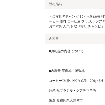
返礼品名
＜焙煎世界チャンピオン＞(粉)豆香洞
ーヒー 珈琲 コーヒ豆 ブラジル グアテ
おすすめ 人気 お取り寄せ チャンピオン 
内容量
■お礼品の内容について
■内容量/原産地・製造地
コーヒー豆(粉:中挽き)2種　200g×2袋
原産地:ブラジル・グアテマラ他
製造地:福岡県大野城市