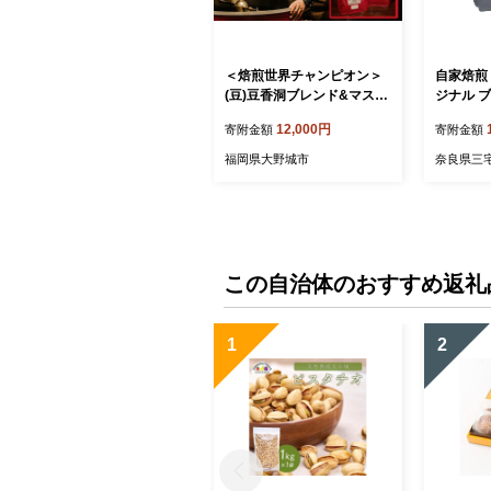
＜焙煎世界チャンピオン＞
自家焙煎 
(豆)豆香洞ブレンド&マスタ
ジナル ブ
ーおすすめコーヒーセット_
ブレンド 
12,000円
寄附金額
寄附金額
コーヒー 珈琲 コーヒ豆 ブ
コーヒー 
ラジル グアテマラ 2種 セッ
リップコ
福岡県大野城市
奈良県三
ト 飲み比べ 贈答 送料無料
コーヒー
ギフト おすすめ 人気 お取
ブラジル
り寄せ チャンピオン 専門店
奈良県 三
常温 【1083233】
0g：粉 
この自治体のおすすめ返礼
1
2