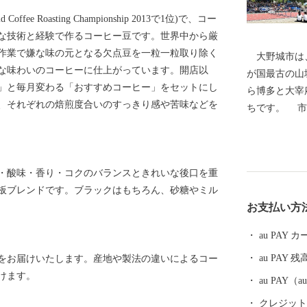
e Roasting Championship 2013で1位)で、コー
な技術と経験で作るコーヒー豆です。世界中から厳
作業で嫌な味の元となる欠点豆を一粒一粒取り除く
大野城市は、
な味わいのコーヒーに仕上がっています。開店以
が国最古の山
」と毎月変わる「おすすめコーヒー」をセットにし
ら博多と大宰
、それぞれの焙煎度合いのすっきり感や苦味などを
ちです。 市
ＪＲ九州鹿児
自動車道太宰
まれていると
・酸味・香り・コクのバランスときれいな後口を重
部の牛頸山な
板ブレンドです。ブラックはもちろん、砂糖やミル
まちとして、
お支払い方
あふれる住み
す。 本市の
au PAY
き、ご協力ご
au PAY 残
をお届けいたします。産地や製法の違いによるコー
す。
けます。
au PAY
クレジットカ