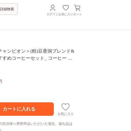
詳細検索
ログイン
お気に入り
カート
方
チャンピオン＞(粉)豆香洞ブレンド&
すめコーヒーセット_ コーヒー 珈
 ブラジル グアテマラ 2種 セット 飲
 送料無料 ギフト おすすめ 人気 お取
ピオン 専門店 常温 【1083234】
円
お気に入り
の自治体へ寄附申込いただいた場合、返礼品は
ん。