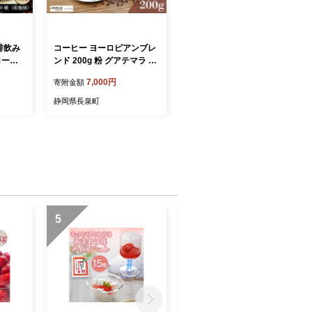
琲飲み
コーヒー ヨーロピアンブレ
コース_
ンド 200g 粉 グアテマラ ブ
セット
ラジル コロンビア 静岡県
7,000円
寄附金額
コロンビ
長泉町 自家焙煎 コーヒー問
ドネシア
屋 アラビカコーヒー
静岡県長泉町
取り寄せ
 真空
01-B
5
6