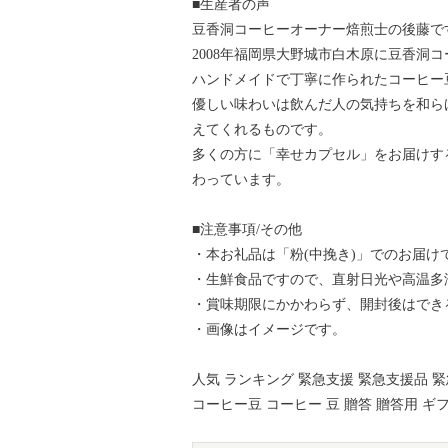
■生産者の声
豆香洞コーヒーオーナー焙煎士の後藤で
2008年福岡県大野城市白木原に豆香洞コ
ハンドメイドで丁寧に作られたコーヒー
優しい味わいは飲んだ人の気持ちを和ら
えてくれるものです。
多くの方に「幸せカプセル」をお届けす
わっています。
■注意事項/その他
・本お礼品は「粉(中挽き)」でのお届け
・生鮮食品ですので、直射日光や高温多
・賞味期限にかかわらず、開封後はでき
・画像はイメージです。
人気 ランキング 緊急支援 緊急支援品 緊
コーヒー豆 コーヒー 豆 贈答 贈答用 ギ