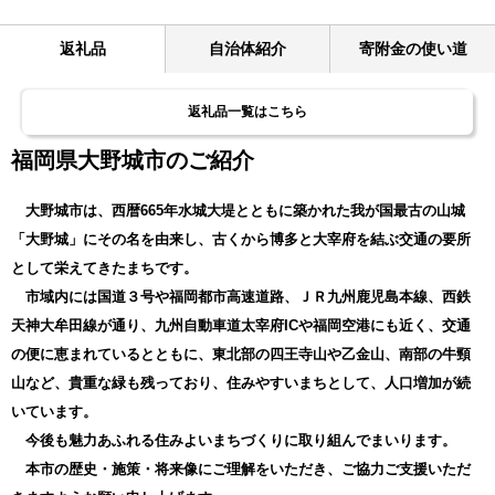
返礼品
自治体紹介
寄附金の使い道
返礼品一覧はこちら
福岡県大野城市のご紹介
大野城市は、西暦665年水城大堤とともに築かれた我が国最古の山城
「大野城」にその名を由来し、古くから博多と大宰府を結ぶ交通の要所
として栄えてきたまちです。
市域内には国道３号や福岡都市高速道路、ＪＲ九州鹿児島本線、西鉄
天神大牟田線が通り、九州自動車道太宰府ICや福岡空港にも近く、交通
の便に恵まれているとともに、東北部の四王寺山や乙金山、南部の牛頸
山など、貴重な緑も残っており、住みやすいまちとして、人口増加が続
いています。
今後も魅力あふれる住みよいまちづくりに取り組んでまいります。
本市の歴史・施策・将来像にご理解をいただき、ご協力ご支援いただ