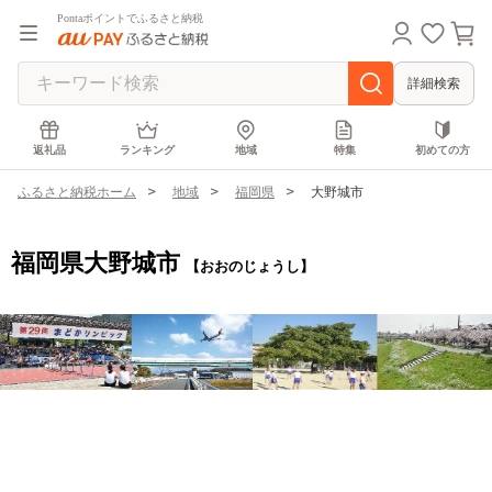
Pontaポイントでふるさと納税
詳細検索
返礼品
ランキング
地域
特集
初めての方
ふるさと納税ホーム
地域
福岡県
大野城市
福岡県大野城市
【おおのじょうし】