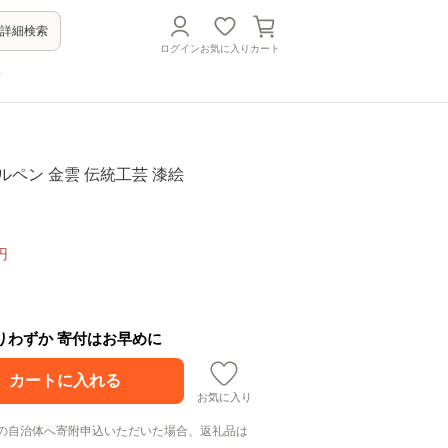
詳細検索
ログイン
お気に入り
カート
方
ルペン 金雲 伝統工芸 漆絵
円
残りわずか 寄付はお早めに
お気に入り
の自治体へ寄附申込いただいた場合、返礼品は