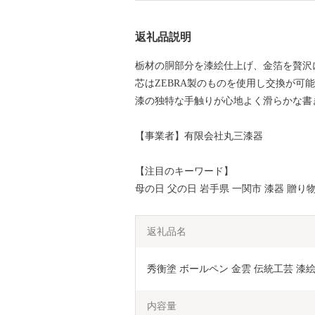
返礼品説明
栃材の胴部分を漆絵仕上げ、金箔を贅沢
芯はZEBRA製のものを使用し交換が可
漆の独特な手触りが心地よく滑らかな書
【事業者】有限会社丸三漆器
【注目のキーワード】
母の日 父の日 岩手県 一関市 漆器 贈り
返礼品名
秀衡塗 ボールペン 金雲 伝統工芸 漆
内容量