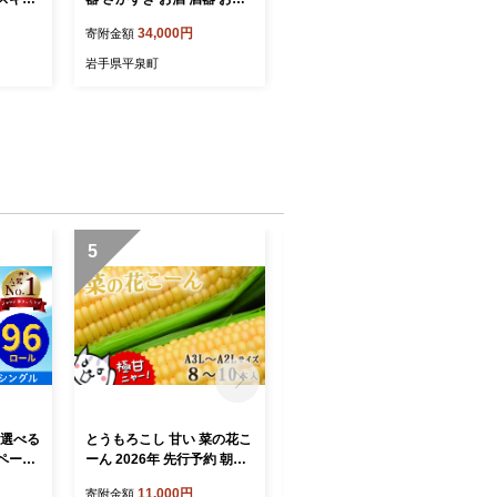
統工芸
酒 漆塗 うるしぬり 手塗り
34,000円
寄附金額
記念
木製 伝統工芸品 和 お正月
高級 結婚 新築祝い お祝い
岩手県平泉町
贈答 贈り物 プレゼント ギ
フト 香典返し お返し おも
てなし
5
6
【選べる
とうもろこし 甘い 菜の花こ
8月発送 トイレットペーパ
ペーパ
ーん 2026年 先行予約 朝採
ー シングル 2倍巻き 無香料
96ロ
れ 極甘 8～10本 A3L～A2L
48ロール(12R×4パック)
11,000円
10,000円
寄附金額
寄附金額