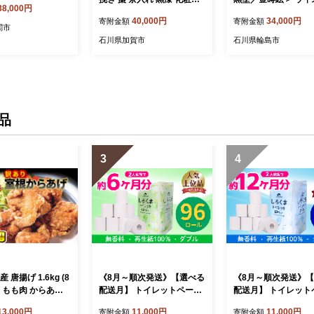
38,000円
贈答 贈り物 ギフト 山中木
酒 日本酒 ワイン 伝
40,000円
34,000円
寄附金額
寄附金額
製漆器 伝統工芸 工芸品 国
ギフト プレゼント 
関市
産 日本製 F6P-0211
石川県加賀市
石川県輪島市
品
3
4
 唐揚げ 1.6kg (8
《8月～順次発送》【選べる
《8月～順次発送》
袋) もも肉 からあげ
配送月】 トイレットペーパ
配送月】 トイレット
カラアゲ 冷凍 冷
ー しろくま ダブル 96ロー
ー しろくま シングル 
13,000円
11,000円
11,000円
寄附金額
寄附金額