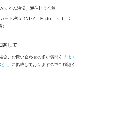
９年に岩手県に編入されました。 昭和
って合併前の８市町村となり、平成17年
（auかんたん決済）通信料金合算
町２村が新設合併、平成23年９月に編入
ード決済（VISA、Master、JCB、Di
す。 ◆自然 本市は、四季
EX）
表情を示すめぐみ豊かな自然に包まれて
の西側にある栗駒山の周囲には深い森が
に関して
豊富な須川温泉をはじめ多くの温泉に恵
。 市の東側にある室根山をはじめ緩や
場合、お問い合わせの多い質問を
「よく
広がる北上高地は穏やかな隆起準平原
Q）」
に掲載しておりますのでご確認く
な高原には牧場が各所に開かれていま
野の南端部にあたる市の中央部には標高
広がり、東北一の大河北上川が緩やかに
。 北上川の支流、磐井川の中流域には
厳美渓、砂鉄川には石灰岩地帯を深く刻
渓があり多くの観光客が訪れる名所とな
産である骨寺村荘園遺跡があるほか、平
りのある遺跡などが各地に残されていま