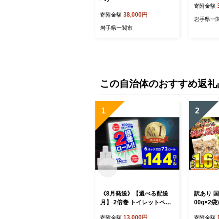
寄附金額
38,000円
寄附金額
岩手県一
岩手県一関市
この自治体のおすすめ返礼
1
2
《8月発送》【選べる配送
訳あり 国産
月】 2倍巻 トイレットペー
00g×2
パー シングル 72ロール 12
から揚げ 
13,000円
寄附金額
寄附金額