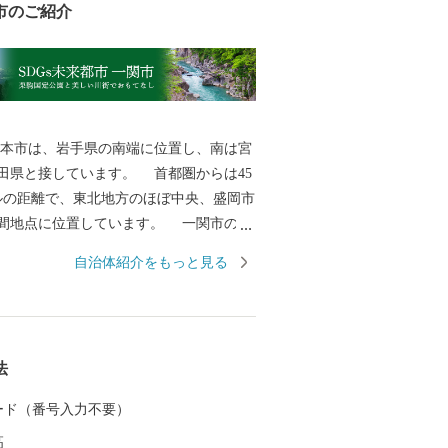
市のご紹介
本市は、岩手県の南端に位置し、南は宮
田県と接しています。 首都圏からは45
ルの距離で、東北地方のほぼ中央、盛岡市
間地点に位置しています。 一関市の総
.42k㎡であり、東西は約63km、南北は約46
自治体紹介をもっと見る
ります。 人口は103,444人（R8.1.1現
は岩手県で３番目、面積は２番目の規模
の歴史は古く、
安倍氏、藤原氏が独自の文化を築き上
法
西氏、伊達氏、田村氏の治世下に置かれ
治の近代化以降の地域の成り立ちは、廃
 カード（番号入力不要）
て、胆沢県、一関県、水沢県、磐井県と
高