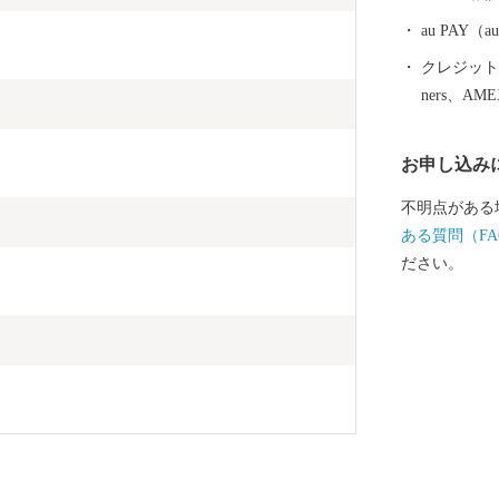
変遷し、明治
の大合併によ
au PAY
９月に１市４
クレジットカ
合併し現在に至っていま
ners、AM
折々に多彩な
います。 市
お申し込み
広がり、湯量
まれています
不明点がある
かな丘陵地が
ある質問（FA
で、なだらか
ださい。
す。 北上平
の低い平地が
流れています
渓谷美を誇る
み込んだ猊鼻
っています。 ◆文化 本市には、世界文化遺産「平
泉」の関連資
泉文化にゆか