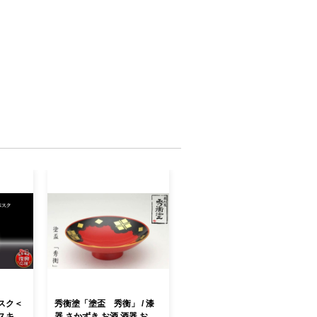
古くから受け継がれてきた南部神楽をは
統芸能や行事が数多く息づいているとと
重要無形民俗文化財の室根神社祭のマツ
内有数の規模を誇る川崎地域の花火大
て知られる大東大原水かけ祭りや縄文の
した藤沢野焼祭など各地で行われる独特
です。 古くから冠婚葬祭や農作業の節
事などの場面で、もちをついてふるまう
」があります。
秀衡塗「塗盃 秀衡」 / 漆
スキー
器 さかずき お酒 酒器 お神