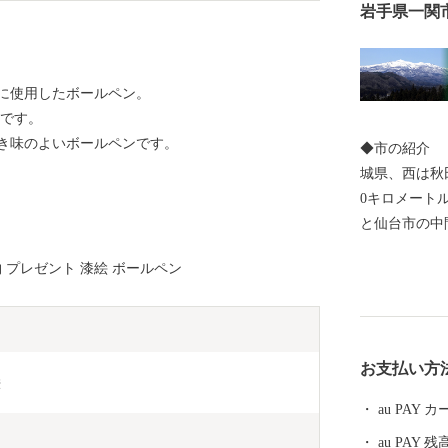
岩手県一関
に使用したボールペン。
能です。
き味のよいボールペンです。
◆市の紹介 
城県、西は秋
0キロメート
と仙台市の中
面積は1,256
物 プレゼント 漆絵 ボールペン
kmの広がりがあ
在）で、人口
となっています。 ◆歴史・沿革 本市
平安時代には
お支払い方
げ、その後葛
絵
ました。 明
au PAY
藩置県によっ
au PAY 残