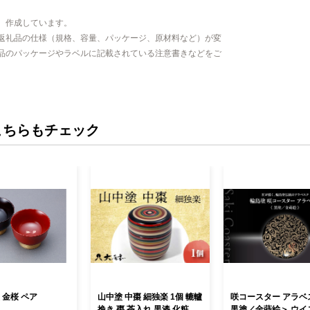
す。 また、
じめとする伝
、作成しています。
もに、国指定
返礼品の仕様（規格、容量、パッケージ、原材料など）が変
品のパッケージやラベルに記載されている注意書きなどをご
リバ行事、県
会、奇祭とし
野焼きを再現
の祭りも豊富
目、季節の行
こちらもチェック
「もち食文化
 金桜 ペア
山中塗 中棗 細独楽 1個 轆轤
咲コースター アラベスク＜
挽き 棗 茶入れ 黒漆 化粧箱
黒塗／金蒔絵＞ ウイ