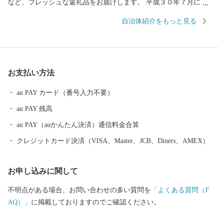
など、フレッシュな返礼品をお届けします。 平成３０年７月には
「長崎と天草地方の潜伏キリシタン関連遺産」が世界遺産に登録
自治体紹介をもっと見る
されました。 五島市には「久賀島の集落」と「奈留の江上集落」
の２つの構成資産があります。 厳しい禁教期を生き抜いた信徒を
見守ってきた教会が、今でも静かに佇んでいます。
お支払い方法
au PAY カード（番号入力不要）
au PAY 残高
au PAY（auかんたん決済）通信料金合算
クレジットカード決済（VISA、Master、JCB、Diners、AMEX）
お申し込みに関して
不明点がある場合、お問い合わせの多い質問を
「よくある質問（F
AQ）」
に掲載しておりますのでご確認ください。