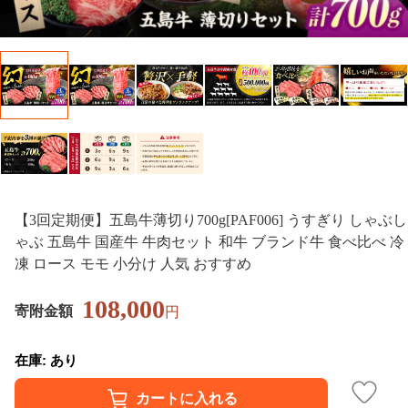
【3回定期便】五島牛薄切り700g[PAF006] うすぎり しゃぶし
ゃぶ 五島牛 国産牛 牛肉セット 和牛 ブランド牛 食べ比べ 冷
凍 ロース モモ 小分け 人気 おすすめ
108,000
寄附金額
円
在庫: あり