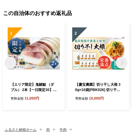
この自治体のおすすめ返礼品
1
2
【エリア限定】鬼鯖鮨 （ダ
【慶宝農園】切り干し大根 3
ブル） 2本【一日限定30】
0g×10袋[PBK026] 切り干し
【指定日必須】【贈答不可】
大根 切干大根 きりぼしだい
31,000円
10,000円
寄附金額
寄附金額
五島市/三井楽水産[PBP002]
こん 小分け 野菜 乾物 乾燥
寿司 すし 鯖 さば 鮨 限定 お
ドライ
取り寄せ鯖寿司 さば サバ 国
産 魚 鯖 復活
ふるさと納税ホーム
肉
牛肉