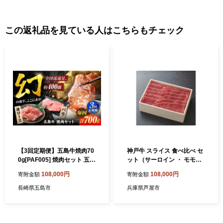
この返礼品を見ている人はこちらもチェック
【3回定期便】五島牛焼肉70
神戸牛 スライス 食べ比べ セ
0g[PAF005] 焼肉セット 五島
ット（サーロイン ・ モモ）6
牛 国産 牛肉 肉 和牛 食べ比
50g【あしや竹園】[ 牛肉 す
108,000円
108,000円
寄附金額
寄附金額
べ 冷凍 肩ロース バラ BBQ
き焼き しゃぶしゃぶ ギフト
バーベキュー 小分け やきに
贈答用 ]
長崎県五島市
兵庫県芦屋市
く 人気 おすすめ