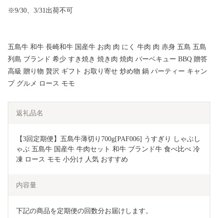
※9/30、3/31出荷不可
五島牛 和牛 長崎和牛 国産牛 お肉 肉 にく 牛肉 肉 赤身 五島 五島
列島 ブランド 希少 すき焼き 焼き肉 焼肉 バーベキュー BBQ 贈答
高級 贈り物 贅沢 ギフト お取り寄せ 炒め物 鍋 パーティー キャン
プ グルメ ロース モモ
返礼品名
【3回定期便】五島牛薄切り700g[PAF006] うすぎり しゃぶし
ゃぶ 五島牛 国産牛 牛肉セット 和牛 ブランド牛 食べ比べ 冷
凍 ロース モモ 小分け 人気 おすすめ
内容量
下記の商品を定期便の回数分お届けします。