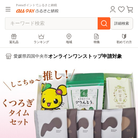
Pontaポイントでふるさと納税
詳細検索
返礼品
ランキング
地域
特集
初めての方
オンラインワンストップ申請対象
愛媛県四国中央市