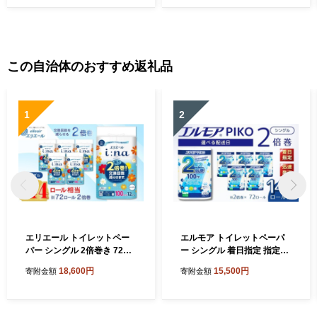
この自治体のおすすめ返礼品
1
2
エリエール トイレットペー
エルモア トイレットペーパ
パー シングル 2倍巻き 72ロ
ー シングル 着日指定 指定日
ール 6パック i:na イーナ 12
配送 72ロール 12R × 6P 2倍
18,600円
15,500円
寄附金額
寄附金額
Ｒ （シングル・100ｍ） × 6
巻き ピュアパルプ100% エ
パック 日用品 消耗品 新生活
ルモアピコ コンパクト収納
備蓄 防災 愛媛県 四国中央市
大容量 長持ち 消耗品 防災 備
蓄 新生活 エコ SDGs 送料無