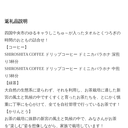
返礼品説明
四国中央市のゆるキャラしこちゅ～が入ったタオルとくつろぎの
時間のおともの詰合せ！
【コーヒー】
SHIROSHITA COFFEE ドリップコーヒー ドミニカバラホナ 深煎
り3杯分
SHIROSHITA COFFEE ドリップコーヒー ドミニカバラホナ 中煎
り3杯分
【緑茶】
大自然の生態系に逆らわず、それを利用し、お茶栽培に適した新
宮の風土と気候の中ですくすくと育ったお茶たちを、とにかく慎
重に丁寧にを心がけて、全てを自社管理で行っているお茶です！
【かりんとう】
お茶の栽培に抜群の新宮の風土と気候の中で、みなさんがお茶
を“楽しむ”姿を想像しながら、家族で栽培しています！