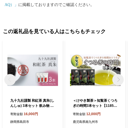
AQ）」
に掲載しておりますのでご確認ください。
この返礼品を見ている人はこちらもチェック
九十九社謹製 和紅茶 真朱(し
＜けやき製茶＞知覧茶くつろ
んしゅ) 3本セット 飲み物 テ
ぎの時間3本セット【118581
ィーバッグ ドリンク ソフト
8】
16,000円
12,000円
寄附金額
寄附金額
ドリンク ティータイム 手軽
静岡県島田市
鹿児島県南九州市