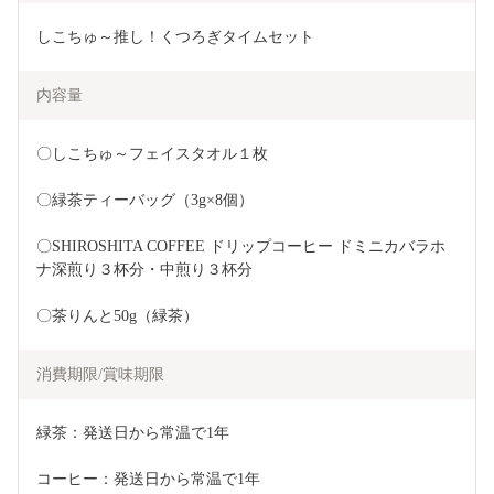
しこちゅ～推し！くつろぎタイムセット
内容量
〇しこちゅ～フェイスタオル１枚
〇緑茶ティーバッグ（3g×8個）
〇SHIROSHITA COFFEE ドリップコーヒー ドミニカバラホ
ナ深煎り３杯分・中煎り３杯分
〇茶りんと50g（緑茶）
消費期限/賞味期限
緑茶：発送日から常温で1年
コーヒー：発送日から常温で1年