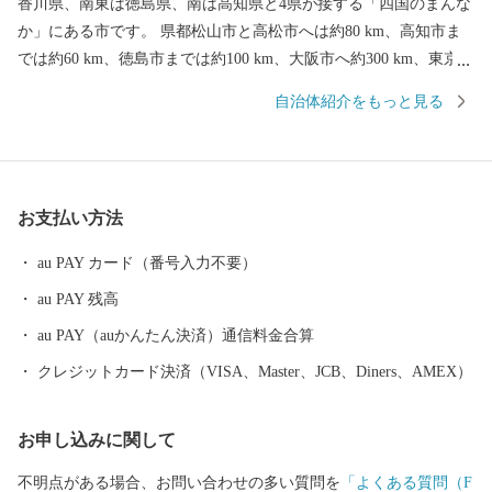
香川県、南東は徳島県、南は高知県と4県が接する「四国のまんな
か」にある市です。 県都松山市と高松市へは約80 km、高知市ま
では約60 km、徳島市までは約100 km、大阪市へ約300 km、東京都
まで約800 kmの距離にあります。 古くから「お札と切手以外は何
自治体紹介をもっと見る
でも揃う」と言われるほど多種多様な紙製品がこの地で現在も生
産されています。 また、紙・パルプ製品分野における自治体別
「製造品出荷額等」で20年連続全国1位となるなど、名実共に「日
本一の紙のまち」です。 【ふるさと納税の対象となる地方団体の
お支払い方法
指定について】 四国中央市は、総務大臣よりふるさと納税の対象
となる地方団体に指定されました。 今後も適正かつ公正な運営に
au PAY カード（番号入力不要）
努めて参りますので、どうか引き続き四国中央市を応援いただき
au PAY 残高
ますようお願い致します。
au PAY（auかんたん決済）通信料金合算
クレジットカード決済（VISA、Master、JCB、Diners、AMEX）
お申し込みに関して
不明点がある場合、お問い合わせの多い質問を
「よくある質問（F