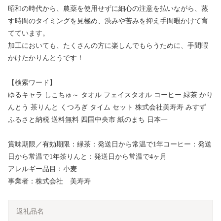
昭和の時代から、農薬を使用せずに細心の注意を払いながら、蒸
す時間のタイミングを見極め、渋みや苦みを抑え手間暇かけて育
てています。
加工においても、たくさんの方に楽しんでもらうために、手間暇
かけたかりんとうです！
【検索ワード】
ゆるキャラ しこちゅ～ タオル フェイスタオル コーヒー 緑茶 かり
んとう 茶りんと くつろぎ タイム セット 株式会社美寿寿 みすず
ふるさと納税 送料無料 四国中央市 紙のまち 日本一
賞味期限／有効期限：緑茶：発送日から常温で1年コーヒー：発送
日から常温で1年茶りんと：発送日から常温で4ヶ月
アレルギー品目：小麦
事業者：株式会社 美寿寿
返礼品名