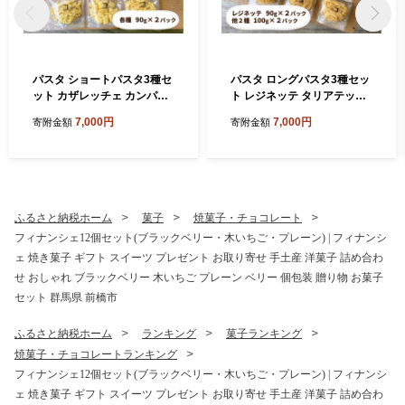
パスタ ショートパスタ3種セ
パスタ ロングパスタ3種セッ
ット カザレッチェ カンパネ
ト レジネッテ タリアテッレ
ッレ リガトーニ｜生パスタ
ビーゴリ｜生パスタ パスタ
7,000円
7,000円
寄附金額
寄附金額
パスタ コナリエ 簡単 本格 シ
コナリエ 簡単 本格 ロングパ
ョートパスタ カザレッチェ
スタ レジネッテ タリアテッ
カンパネッレ リガトーニ 小
レ ビーゴリ 小麦 珍しい めず
麦 珍しい めずらしい おいし
らしい おいしい 楽しい おう
い 楽しい おうちごはん 簡単
ちごはん 簡単ご飯 コナリエ
ご飯 コナリエ 群馬県 前橋市
群馬県 前橋市
ふるさと納税ホーム
菓子
焼菓子・チョコレート
フィナンシェ12個セット(ブラックベリー・木いちご・プレーン) | フィナンシ
ェ 焼き菓子 ギフト スイーツ プレゼント お取り寄せ 手土産 洋菓子 詰め合わ
せ おしゃれ ブラックベリー 木いちご プレーン ベリー 個包装 贈り物 お菓子
セット 群馬県 前橋市
ふるさと納税ホーム
ランキング
菓子ランキング
焼菓子・チョコレートランキング
フィナンシェ12個セット(ブラックベリー・木いちご・プレーン) | フィナンシ
ェ 焼き菓子 ギフト スイーツ プレゼント お取り寄せ 手土産 洋菓子 詰め合わ