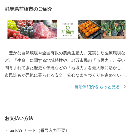
群馬県前橋市のご紹介
豊かな自然環境や全国有数の農業生産力、充実した医療環境な
ど、「生命」に関する地域特性や、34万市民の「市民力」、長い
間育まれてきた歴史や伝統などの「地域力」を最大限に活かし、
市民誰もが元気に暮らせる安全・安心なまちづくりを進めていま
す。 ふるさと納税制度の実施にあたっては、全国の賛同者とと
自治体紹介をもっと見る
もに事業を推進したい13のプロジェクトコース と市長一任コース
の計14通りの使い道を掲載させていただき、多様な本市の特産品
や体験サービスを返礼品としてご用意させていただいておりま
す。 前橋市出身の皆様、全国にお住まいの皆様には、「前橋」
お支払い方法
づくりにご協力いただくとともに、本市在住の皆様におかれて
も、市外でご活躍されている多くの方々に、前橋市への「ふるさ
au PAY カード（番号入力不要）