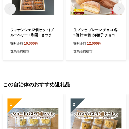
フィナンシェ12個セット(ブ
生ブッセ プレーン チョコ 各
ルーベリー・和栗・さつま
5個 計10個 | 洋菓子 チョコレ
芋) | フィナンシェ 焼き菓子
ート ホワイトチョコレート
10,000円
12,000円
寄附金額
寄附金額
詰め合わせ お取り寄せ 贈り
クーベルチュール 焼き菓子
物 手土産 洋菓子 個包装 ブル
スイーツ 個包装 詰め合わせ
群馬県前橋市
群馬県前橋市
ーベリー 和栗 さつまいも ギ
お取り寄せ 贈り物 ギフト お
フトセット 群馬県 前橋市
もてなし お茶請け 群馬県 前
橋市
この自治体のおすすめ返礼品
1
2