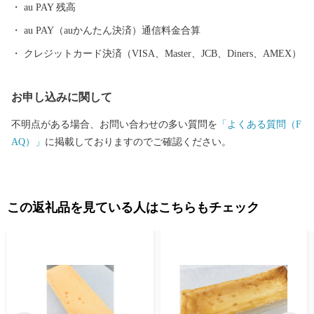
au PAY 残高
田空港からのアクセスも良好ですので，ぜひ一度お越しくださ
い！ ■□■……………………………………………………… ■ お礼の
au PAY（auかんたん決済）通信料金合算
品・証明書等に関するお問い合わせはこちらへ 鹿嶋市ふるさと納
クレジットカード決済（VISA、Master、JCB、Diners、AMEX）
税係 営業時間：平日 9:00～17:00（土日祝日および年末年始を除
く） TEL：050-1740-8134 メール：kashima@furusato-supports.com
お申し込みに関して
※営業時間外のお問い合わせは、翌営業日以降にご連絡いたしま
す。 ※2026年4月30日までにご寄附いただいた方は、下記連絡先
不明点がある場合、お問い合わせの多い質問を
「よくある質問（F
へお問い合わせください。 鹿嶋市ふるさと納税事務局 （運営：一
AQ）」
に掲載しておりますのでご確認ください。
般社団法人 地域資源活用推進協会） TEL：0942-80-4748 メール：
kashima-ibaraki@furusato-ss.com
………………………………………………………■□■
この返礼品を見ている人はこちらもチェック