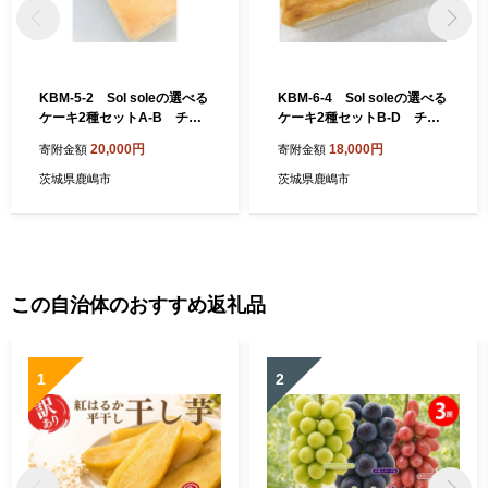
KBM-5-2 Sol soleの選べる
KBM-6-4 Sol soleの選べる
ケーキ2種セットA-B チー
ケーキ2種セットB-D チー
ズケーキ（プレーン）×ヘー
ズケーキ（ゴルゴンゾーラ）
20,000円
18,000円
寄附金額
寄附金額
ゼルナッツとリコッタチーズ
×キャラメルバナナ
のケーキ
茨城県鹿嶋市
茨城県鹿嶋市
この自治体のおすすめ返礼品
1
2