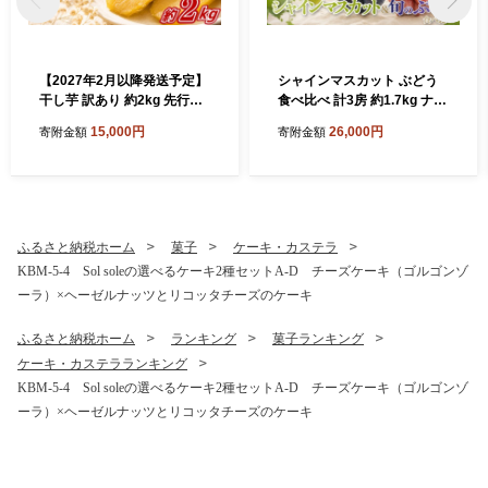
【2027年2月以降発送予定】
シャインマスカット ぶどう
干し芋 訳あり 約2kg 先行予
食べ比べ 計3房 約1.7kg ナガ
約 紅はるか 平干し 干しいも
ノパープル クイーンセブン
15,000円
26,000円
寄附金額
寄附金額
干し芋 干しいも さつまいも
クイーンニーナ ぶどう 葡萄
干し芋 干し芋 hosiimo スイ
グレープ フルーツ マスカッ
ーツ お菓子 おやつ ほしいも
ト 種なし シャインマスカッ
規格外 不揃い お取り寄せ干
ト種なし 果実 旬 産地直送 果
し芋 大人気 高評価 干し芋 ほ
物 くだもの しゃいんますか
しいものおにざわ 茨城県 鹿
っと shainnmasukatto budo
ふるさと納税ホーム
菓子
ケーキ・カステラ
嶋市
u 国産 お取り寄せ ふるさと
KBM-5-4 Sol soleの選べるケーキ2種セットA-D チーズケーキ（ゴルゴンゾ
納税 茨城県 鹿嶋市 【2026年
ーラ）×ヘーゼルナッツとリコッタチーズのケーキ
8月下旬より順次発送】
ふるさと納税ホーム
ランキング
菓子ランキング
ケーキ・カステラランキング
KBM-5-4 Sol soleの選べるケーキ2種セットA-D チーズケーキ（ゴルゴンゾ
ーラ）×ヘーゼルナッツとリコッタチーズのケーキ