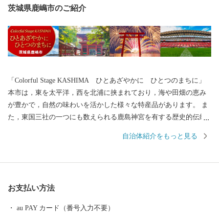
茨城県鹿嶋市のご紹介
「Colorful Stage KASHIMA ひとあざやかに ひとつのまちに」
本市は，東を太平洋，西を北浦に挟まれており，海や田畑の恵み
が豊かで，自然の味わいを活かした様々な特産品があります。 ま
た，東国三社の一つにも数えられる鹿島神宮を有する歴史的伝統
を持ち，更にはJリーグ鹿島アントラーズのホームタウンとして ス
自治体紹介をもっと見る
ポーツが盛んであり，魅力と活力にあふれたまちです。 2021年に
は、2020東京オリンピック・パラリンピック大会のサッカー競技
が，ここ鹿嶋市で開催されました。 歴史とスポーツのまち，鹿嶋
市に，皆様のますますのご支援を是非お願いいたします。 ≪アク
お支払い方法
セス≫ ・鹿嶋⇔東京間 ＪＲ鹿島線，東関東自動車道 約２
時間 ・鹿嶋⇔東京駅 高速バスで約１時間半 １０分おきに発
au PAY カード（番号入力不要）
着 ・鹿嶋⇔成田国際空港 東関東自動車道で約３０分 東京や成