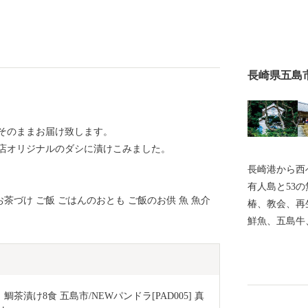
長崎県五島
そのままお届け致します。
店オリジナルのダシに漬けこみました。
長崎港から西
有人島と53
 お茶づけ ご飯 ごはんのおとも ご飯のお供 魚 魚介
椿、教会、再
鮮魚、五島牛
返礼品をお届
天草地方の潜
録されました
の江上集落」
漬け8食 五島市/NEWパンドラ[PAD005] 真
教期を生き抜