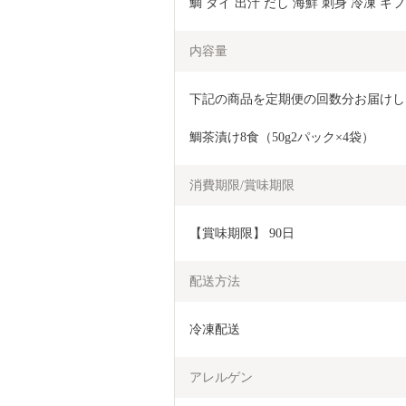
鯛 タイ 出汁 だし 海鮮 刺身 冷凍 ギ
内容量
下記の商品を定期便の回数分お届けし
鯛茶漬け8食（50g2パック×4袋）
消費期限/賞味期限
【賞味期限】 90日
配送方法
冷凍配送
アレルゲン