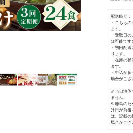
配送時期：
・こちらの商
ます。
・受取日の
は可能です
・初回配送
ります。
・在庫の状
ます。
・申込が多
場合がござ
※当自治体
ません。
※離島のた
け日が前後
は、記載の
場合がござ