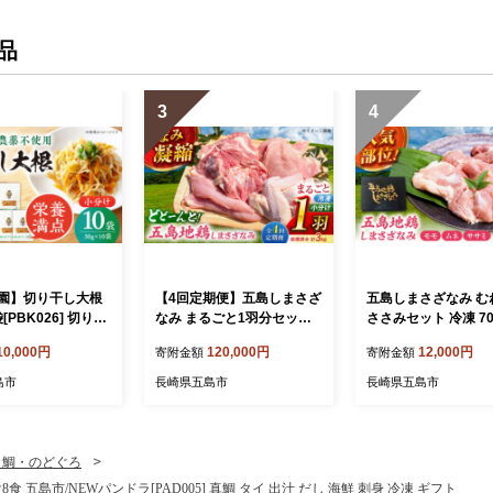
品
3
4
園】切り干し大根
【4回定期便】五島しまさざ
五島しまさざなみ む
袋[PBK026] 切り干
なみ まるごと1羽分セット
ささみセット 冷凍 700
切干大根 きりぼしだ
冷凍 五島市/合同会社五島さ
も肉約400g、むね肉
10,000円
120,000円
12,000円
寄附金額
寄附金額
分け 野菜 乾物 乾
ざなみ農園 [PHH003]
g、ささみ約100g) 五
合同会社五島さざな
島市
長崎県五島市
長崎県五島市
[PHH002]
目鯛・のどぐろ
島市/NEWパンドラ[PAD005] 真鯛 タイ 出汁 だし 海鮮 刺身 冷凍 ギフト