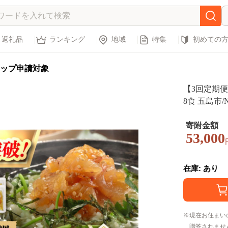
返礼品
ランキング
地域
特集
初めての
ップ申請対象
【3回定期
8食 五島市/
汁 だし 海鮮
寄附金額
53,000
在庫: あり
現在お住まい
贈答されませ