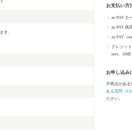
フト
お支払い方
静かに佇んで
au PAY
au PAY 残
ます。
au PAY
クレジットカ
ners、AM
お申し込み
不明点がある
ある質問（FA
ださい。