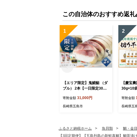
この自治体のおすすめ返礼
1
2
【エリア限定】鬼鯖鮨 （ダ
【慶宝農
ブル） 2本【一日限定30】
30g×10
【指定日必須】【贈答不
し大根 
31,000円
寄附金額
寄附金額
可】 五島市/三井楽水産[PB
いこん 小
P002] 寿司 すし 鯖 さば 鮨
燥 ドライ
長崎県五島市
長崎県五
限定 お取り寄せ鯖寿司 さば
サバ 国産 魚 鯖 復活
ふるさと納税ホーム
魚貝類
鯛・金
【3回定期便】【五島列島の新鮮真鯛】鯛茶漬け8食 五