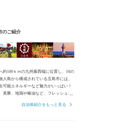
市のご紹介
へ約100ｋｍの九州最西端に位置し、10の
の無人島から構成されている五島市には、
生可能エネルギーなど魅力がいっぱい！
、美豚、地鶏や椿油など、フレッシュな
けします。 平成３０年７月には「長崎と
自治体紹介をもっと見る
伏キリシタン関連遺産」が世界遺産に登
。 五島市には「久賀島の集落」と「奈留
の２つの構成資産があります。 厳しい禁
いた信徒を見守ってきた教会が、今でも