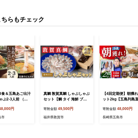
こちらもチェック
8食＆五島あご出汁
真鯛 敦賀真鯛 しゃぶしゃぶ
【4回定期便】朝獲
ぶ2-3人前 （五
セット【鯛 タイ 海鮮 ブラ
ット2kg【五島列島
ラ/あご出汁/〆のう
ンド魚 鯛しゃぶ 刺身 鍋 な
五島市/鯛福丸水産[PD
48,000円
49,500円
48,000円
寄附金額
寄附金額
胡椒） 五島市/NE
べ お中元 お歳暮 ギフト 贈
3]鮮魚BOX 詰め合わ
AD019] 出汁
り物 プレゼント】[041-c00
せ せんぎょ 冷蔵 刺身
島市
福井県敦賀市
長崎県五島市
 魚 出汁茶漬け お
6]
鮮 直送 さかな 新鮮
お鍋 おなべ なべ 肉
すすめ