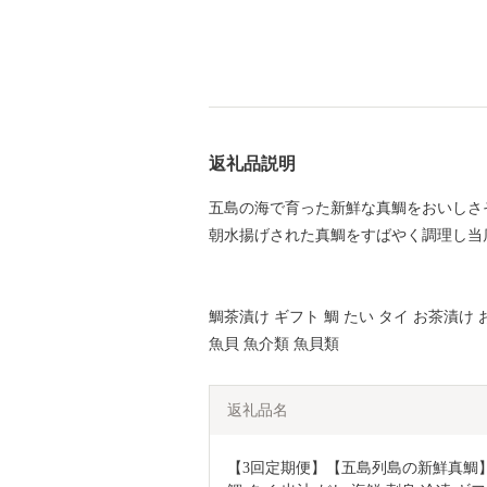
返礼品説明
五島の海で育った新鮮な真鯛をおいしさ
朝水揚げされた真鯛をすばやく調理し当
鯛茶漬け ギフト 鯛 たい タイ お茶漬け
魚貝 魚介類 魚貝類
返礼品名
【3回定期便】【五島列島の新鮮真鯛】鯛茶