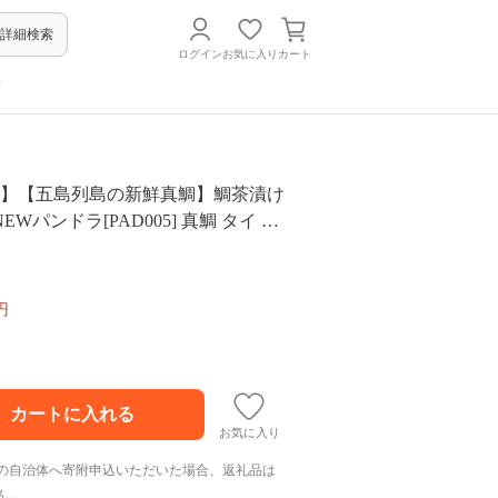
詳細検索
ログイン
お気に入り
カート
方
便】【五島列島の新鮮真鯛】鯛茶漬け
NEWパンドラ[PAD005] 真鯛 タイ 出
 刺身 冷凍 ギフト
円
お気に入り
の自治体へ寄附申込いただいた場合、返礼品は
ん。