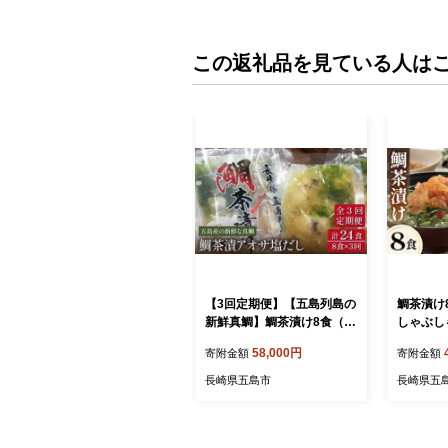
この返礼品を見ている人は
【3回定期便】【五島列島の
鯛茶漬け
新鮮真鯛】鯛茶漬け8食（あ
しゃぶしゃ
おさ塩だし） 五島市/NEW
島産豚バ
58,000円
寄附金額
寄附金額
パンドラ[PAD006] 真鯛 タ
どん/柚子
イ アオサ 出汁 だし 海鮮 刺
Wパンドラ[P
長崎県五島市
長崎県五
身 冷凍 ギフト
だし タイ
出汁 鍋 
豚肉