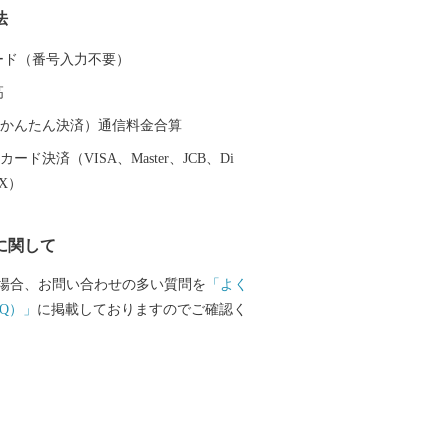
法
います。
 カード（番号入力不要）
高
（auかんたん決済）通信料金合算
ード決済（VISA、Master、JCB、Di
EX）
に関して
場合、お問い合わせの多い質問を
「よく
Q）」
に掲載しておりますのでご確認く