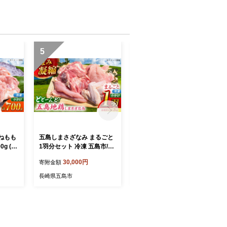
5
6
ねもも
五島しまさざなみ まるごと
【素敵な偶然に出会える
g (も
1羽分セット 冷凍 五島市/合
宿】「SERENDIP HOTEL
約200
同会社五島さざなみ農園 [P
GOTO」宿泊チケット10,00
30,000円
40,000円
寄附金額
寄附金額
島市/
HH001]
0円分 旅行 クーポン チケッ
み農園
ト 五島市/SERENDIP HOTE
長崎県五島市
長崎県五島市
L GOTO[PEQ001]