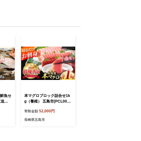
れ鮮魚セ
本マグロブロック詰合せ1k
直送】
g（養殖） 五島市[PCL001]
P01
マグロ まぐろ 鮪 柵まぐろ
52,000円
寄附金額
せ 詰合
養殖マグロ まぐろ刺身 さく
 魚 海
さしみ 五島 五島列島 養殖
長崎県五島市
人気 お
冷凍 人気 おすすめ 魚 鮮魚