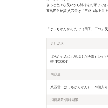
きっと色々な災いから皆様をお守りでき
五島民俗銘菓 八匹雷は「平成14年上皇
「はっちかんかん だご（団子）三つ」災い
返礼品名
ばらかもんにも登場！八匹雷 (はっちかん
軒 [PCC001] 
内容量
八匹雷（はっちかんかん）　20個入り
消費期限/賞味期限