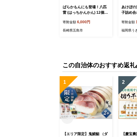
ばらかもんにも登場！八匹
あけぼの
雷 (はっちかんかん) 12個入
子詰め合
り 和菓子 銘菓 五島市/菓舗
洋菓子 お
6,000円
寄附金額
寄附金額
松風軒 [PCC002]
ナカ 最中
のへそ 
長崎県五島市
福岡県う
常温 詰合
県 うき
この自治体のおすすめ返礼
1
2
【エリア限定】鬼鯖鮨 （ダ
【慶宝農