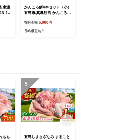
 東濃
かんころ餅4本セット（小）
N-14
五島市/真鳥餅店 かんころも
ち かんころ餅 銘菓 4種セッ
5,000円
寄附金額
ト 4種類 4本 [PAP004]
長崎県五島市
5
6
ねもも
五島しまさざなみ まるごと
【素敵な偶然に出会える