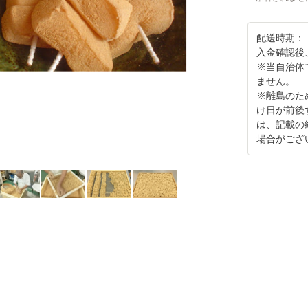
配送時期：
入金確認後
※当自治体
ません。
※離島のた
け日が前後
は、記載の
場合がござ