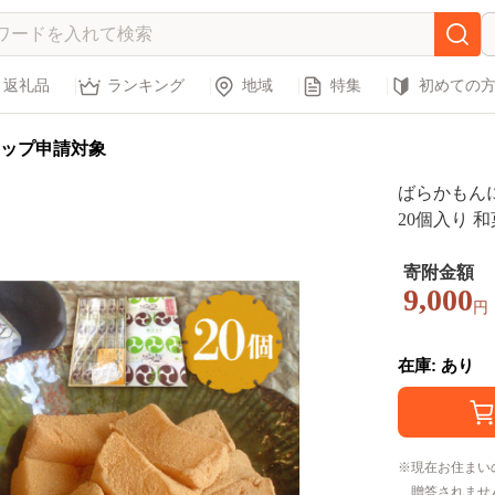
返礼品
ランキング
地域
特集
初めての
ップ申請対象
ばらかもんに
20個入り 和
01]
寄附金額
9,000
円
在庫: あり
現在お住まい
贈答されませ