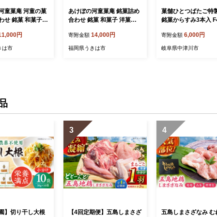
河童菓庵 河童の菓
あけぼの河童菓庵 銘菓詰め
菓舗ひとつばたご特製
わせ 銘菓 和菓子
合わせ 銘菓 和菓子 洋菓子
銘菓からすみ3本入 F4
菓子 スイーツ モ
お菓子 スイーツ モナカ 最
23
11,000円
14,000円
6,000円
寄附金額
寄附金額
 白つぶ餡 雷さん
中 白つぶ餡 雷さんのへそ
河童サブレ サブレ
河童サブレ サブレ 常温 セ
きは市
福岡県うきは市
岐阜県中津川市
わせ セット 福岡
ット 福岡県 うきは市
は市
品
3
4
園】切り干し大根
【4回定期便】五島しまさざ
五島しまさざなみ む