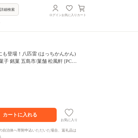
詳細検索
ログイン
お気に入り
カート
方
も登場！八匹雷 (はっちかんかん)
菓子 銘菓 五島市/菓舗 松風軒 [PCC0
お気に入り
の自治体へ寄附申込いただいた場合、返礼品は
ん。