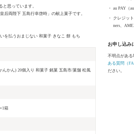
ると思っています。
au PAY
上皇后両陛下 五島行幸啓時」の献上菓子です。
クレジットカ
ners、AM
を払うおまじない 和菓子 きなこ 餅 もち
お申し込み
不明点がある
ある質問（FA
かん) 20個入り 和菓子 銘菓 五島市/菓舗 松風
ださい。
×1箱