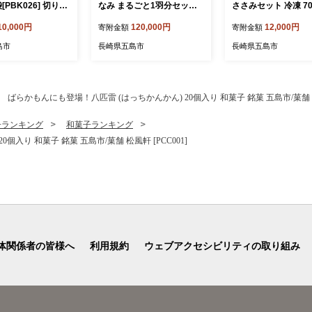
袋[PBK026] 切り干
なみ まるごと1羽分セット
ささみセット 冷凍 700
切干大根 きりぼしだ
冷凍 五島市/合同会社五島さ
も肉約400g、むね肉
10,000円
120,000円
12,000円
寄附金額
寄附金額
分け 野菜 乾物 乾
ざなみ農園 [PHH003]
g、ささみ約100g) 五
合同会社五島さざな
島市
長崎県五島市
長崎県五島市
[PHH002]
ばらかもんにも登場！八匹雷 (はっちかんかん) 20個入り 和菓子 銘菓 五島市/菓舗 松風
子ランキング
和菓子ランキング
入り 和菓子 銘菓 五島市/菓舗 松風軒 [PCC001]
体関係者の皆様へ
利用規約
ウェブアクセシビリティの取り組み