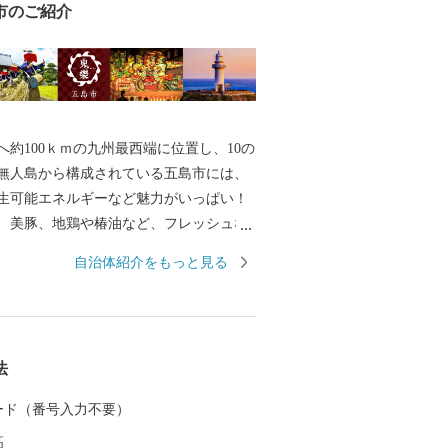
市のご紹介
へ約100ｋｍの九州最西端に位置し、10の
の無人島から構成されている五島市には、
生可能エネルギーなど魅力がいっぱい！
、美豚、地鶏や椿油など、フレッシュな
けします。 平成３０年７月には「長崎と
自治体紹介をもっと見る
伏キリシタン関連遺産」が世界遺産に登
。 五島市には「久賀島の集落」と「奈留
の２つの構成資産があります。 厳しい禁
いた信徒を見守ってきた教会が、今でも
法
います。
 カード（番号入力不要）
高