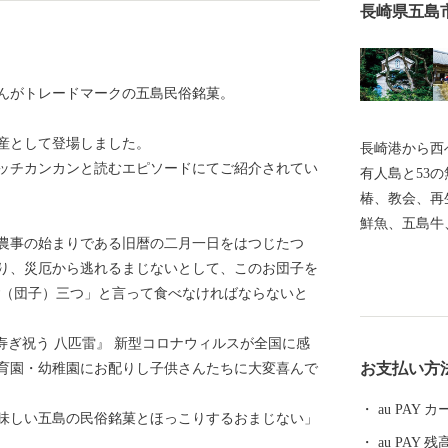
長崎県五島
んがトレードマークの五島民俗銘菓。
産として登場しました。
長崎港から西
ッチカンカンと読むエピソードにてご紹介されてい
有人島と53
椿、教会、再
鮮魚、五島牛
農事の始まりである旧暦の二月一日をはつじたつ
返礼品をお届
り、災厄から逃れるまじないとして、このお団子を
天草地方の潜
ご（団子）三つ」と言って食べなければならないと
録されました
の江上集落」
 寿ぎ祝う 八匹雷』 新型コロナウィルスが全国に感
教期を生き抜
お支払い方
育園・幼稚園にお配りし子供さんたちに大変喜んで
静かに佇んで
au PAY
味しい五島の民俗銘菓とほっこりするおまじない」
au PAY 残