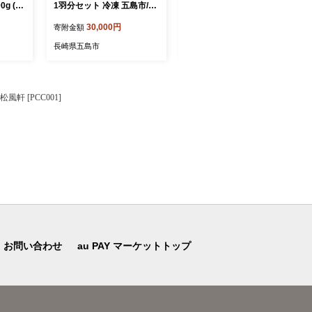
g (も
1羽分セット 冷凍 五島市/合
宿】「SERENDIP HOTEL
約200
同会社五島さざなみ農園 [P
GOTO」宿泊チケット10,00
30,000円
40,000円
寄附金額
寄附金額
島市/
HH001]
0円分 旅行 クーポン チケッ
み農園
ト 五島市/SERENDIP HOTE
長崎県五島市
長崎県五島市
L GOTO[PEQ001]
軒 [PCC001]
お問い合わせ
au PAY マーケットトップ