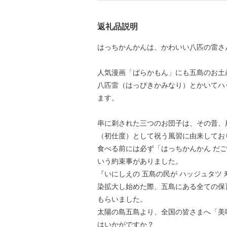
返礼品説明
はっちかんかんは、かわいい八匹の雷さ
人気漫画「ばらかもん」にも五島のお土
八匹雷（はっぴきかみなり）とかいてハ
ます。
串に刺された三つのお団子は、その昔、
（初仕度）として祝う風習に由来してお
食べる前には必ず「はっちかんかん だ
いう約束事がありました。
『いにしえの 五島の民が ハッジュタツ
染拡大し始めた際、五島にある全ての保
もらいました。
太陽の島五島より、全国の皆さまへ「美
はいかがですか？