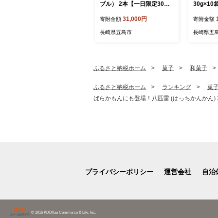
ブル） 2本【一日限定30】
30g×10
【指定日必須】【贈答不
し大根 
31,000円
寄附金額
寄附金額
可】 五島市/三井楽水産[PB
いこん 小
P002] 寿司 すし 鯖 さば 鮨
燥 ドライ
長崎県五島市
長崎県五
限定 お取り寄せ鯖寿司 さば
サバ 国産 魚 鯖 復活
ふるさと納税ホーム
菓子
和菓子
ふるさと納税ホーム
ランキング
菓
ばらかもんにも登場！八匹雷 (はっちかんかん) 20個
プライバシーポリシー
運営会社
自治
© 2016 KDDI/au Commerce & Life, Inc.