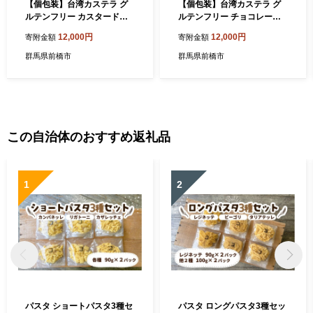
【個包装】台湾カステラ グ
【個包装】台湾カステラ グ
ルテンフリー カスタード
ルテンフリー チョコレート
（大）
（大）
12,000円
12,000円
寄附金額
寄附金額
群馬県前橋市
群馬県前橋市
この自治体のおすすめ返礼品
1
2
パスタ ショートパスタ3種セ
パスタ ロングパスタ3種セッ