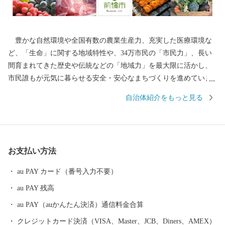
豊かな自然環境や全国有数の農業生産力、充実した医療環境な
ど、「生命」に関する地域特性や、34万市民の「市民力」、長い
間育まれてきた歴史や伝統などの「地域力」を最大限に活かし、
市民誰もが元気に暮らせる安全・安心なまちづくりを進めていま
す。 ふるさと納税制度の実施にあたっては、全国の賛同者とと
自治体紹介をもっと見る
もに事業を推進したい13のプロジェクトコース と市長一任コース
の計14通りの使い道を掲載させていただき、多様な本市の特産品
や体験サービスを返礼品としてご用意させていただいておりま
す。 前橋市出身の皆様、全国にお住まいの皆様には、「前橋」
お支払い方法
づくりにご協力いただくとともに、本市在住の皆様におかれて
も、市外でご活躍されている多くの方々に、前橋市への「ふるさ
au PAY カード（番号入力不要）
と納税」についてご案内いただきますよう、お願い申し上げま
au PAY 残高
す。 全国の皆様からの温かい応援を心からお待ちしています。
au PAY（auかんたん決済）通信料金合算
クレジットカード決済（VISA、Master、JCB、Diners、AMEX）