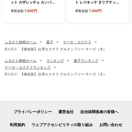
ット カザレッチェ カンパネ
ト レジネッテ タリアテッレ
ッレ リガトーニ｜生パスタ
ビーゴリ｜生パスタ パスタ
7,000円
7,000円
寄附金額
寄附金額
パスタ コナリエ 簡単 本格 シ
コナリエ 簡単 本格 ロングパ
ョートパスタ カザレッチェ
スタ レジネッテ タリアテッ
カンパネッレ リガトーニ 小
レ ビーゴリ 小麦 珍しい めず
麦 珍しい めずらしい おいし
らしい おいしい 楽しい おう
い 楽しい おうちごはん 簡単
ちごはん 簡単ご飯 コナリエ
ご飯 コナリエ 群馬県 前橋市
群馬県 前橋市
ふるさと納税ホーム
菓子
ケーキ・カステラ
R3-33-3 【個包装】台湾カステラ グルテンフリー チーズ（大）
ふるさと納税ホーム
ランキング
菓子ランキング
ケーキ・カステラランキング
R3-33-3 【個包装】台湾カステラ グルテンフリー チーズ（大）
プライバシーポリシー
運営会社
自治体関係者の皆様へ
利用規約
ウェブアクセシビリティの取り組み
お問い合わせ