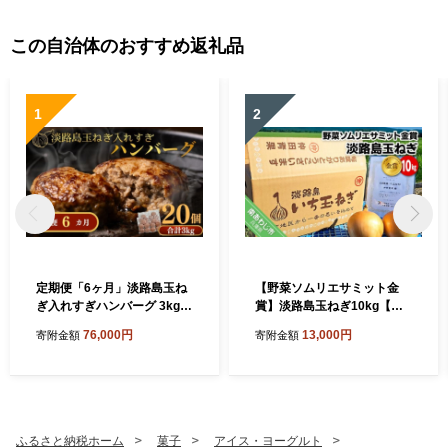
この自治体のおすすめ返礼品
1
2
定期便「6ヶ月」淡路島玉ね
【野菜ソムリエサミット金
ぎ入れすぎハンバーグ 3kg
賞】淡路島玉ねぎ10kg【仲
（150ｇ×20個）冷凍
田青果の淡路島いち玉ねぎ】
76,000円
13,000円
寄附金額
寄附金額
ふるさと納税ホーム
菓子
アイス・ヨーグルト