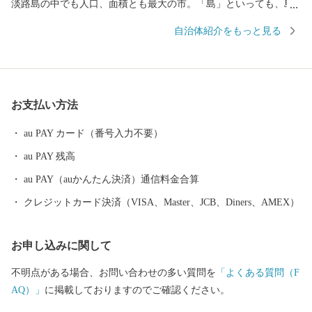
淡路島の中でも人口、面積とも最大の市。「島」といっても、島
の両端は橋とつながっています。 神戸や大阪、四国からもアクセ
自治体紹介をもっと見る
スしやすく、高速バスだと、京阪神から約２時間。徳島方面から
約１時間です。 そんな南あわじ市は多彩な農畜水産物の産地とし
て、その生産とＰＲに力を入れています。
お支払い方法
au PAY カード（番号入力不要）
au PAY 残高
au PAY（auかんたん決済）通信料金合算
クレジットカード決済（VISA、Master、JCB、Diners、AMEX）
お申し込みに関して
不明点がある場合、お問い合わせの多い質問を
「よくある質問（F
AQ）」
に掲載しておりますのでご確認ください。