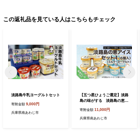
この返礼品を見ている人はこちらもチェック
淡路島牛乳ヨーグルトセット
【五つ星ひょうご選定】淡路
島の味がする 淡路島の恵ア
9,000円
寄附金額
イス（ミルク・ヨーグルト）
11,000円
寄附金額
セット1（6個入）
兵庫県南あわじ市
兵庫県南あわじ市