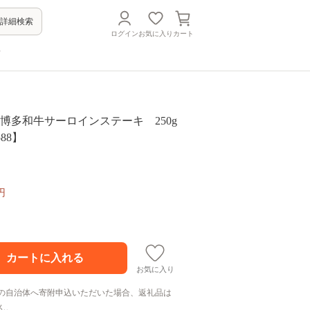
詳細検索
ログイン
お気に入り
カート
方
＞博多和牛サーロインステーキ 250g
588】
円
お気に入り
の自治体へ寄附申込いただいた場合、返礼品は
ん。