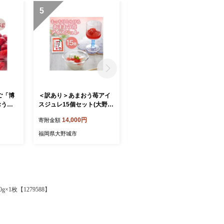
5
6
ご「博
＜訳あり＞あまおう苺アイ
＜訳あり＞あまおう苺アイ
おう苺
スジュレ15個セット(大野城
スジュレ10個セット(大野城
大野城
市)【1757183】
市)【1757181】
14,000円
10,000円
寄附金額
寄附金額
福岡県大野城市
福岡県大野城市
1枚【1279588】