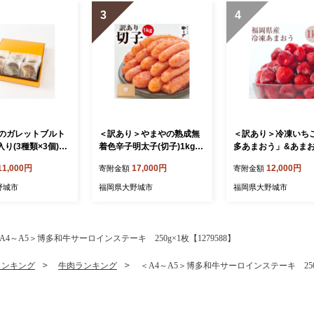
3
4
のガレットブルト
＜訳あり＞やまやの熟成無
＜訳あり＞冷凍いち
入り(3種類×3個)
着色辛子明太子(切子)1kg&
多あまおう」&あま
71】
あまおう苺アイスジュレ(大
アイスジュレセット(
11,000円
17,000円
12,000円
寄附金額
寄附金額
野城市)【1757188】
市)【1757186】
野城市
福岡県大野城市
福岡県大野城市
A4～A5＞博多和牛サーロインステーキ 250g×1枚【1279588】
ランキング
牛肉ランキング
＜A4～A5＞博多和牛サーロインステーキ 250g×