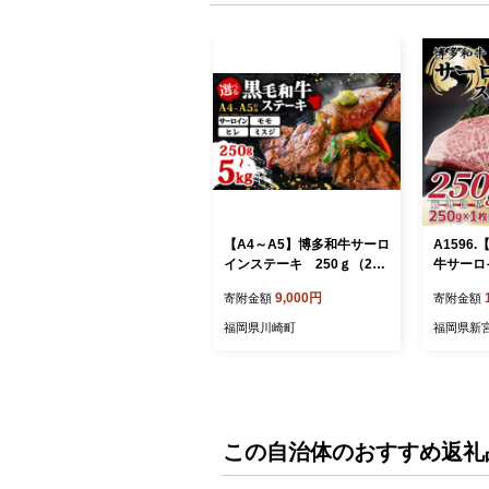
【A4～A5】博多和牛サーロ
A1596
インステーキ 250ｇ（250
牛サーロ
ｇ×1枚）
0g（25
9,000円
寄附金額
寄附金額
牛】
福岡県川崎町
福岡県新
この自治体のおすすめ返礼