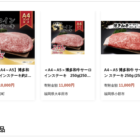
.【A4～A5】博多和
＜A4～A5＞博多和牛サーロ
A4～A5 博多和牛 
インステーキ約25
インステーキ 250g(250g×
ン ステーキ 250g (25
0g×1枚）【博多和
1枚)(大牟田市)【1560556】
枚) 肉 牛肉 ※配送
10,000円
11,000円
11,000円
寄附金額
寄附金額
島
宮町
福岡県大牟田市
福岡県小郡市
品