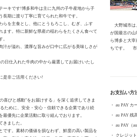
テーキです!博多和牛は主に九州の子牛産地から子
いう長期に渡り丁寧に育てられた和牛です。
わらを主食とし、他にとうもろこし、むぎ、ふす
大野城市は、
れます。特に新鮮な県産の稲わらをたくさん食べて
が国最古の山
す。
ら博多と大宰
肉汁が溢れ、濃厚な旨みが口中に広がる美味しさが
ちです。 市
ＪＲ九州鹿児
その日仕入れた牛肉の中から厳選してお届けいたし
自動車道太宰
まれていると
に是非ご活用ください!
部の牛頸山な
まちとして、
お支払い方
あふれる住み
usの喜びと感動”をお届けする」を深く追求してきま
す。 本市の
au PAY
せるために、安全・安心・信頼できる企業であり続
き、ご協力ご
au PAY 残
を最優先に企業活動に取り組んでおります。
す。
てきました。
au PAY
とです。素材の価値を損なわず、鮮度の高い製品を
クレジットカ