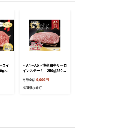
サーロイ
＜A4～A5＞博多和牛サーロ
0g×1
インステーキ 250g[250g×
不可：離
1枚](水巻町)【1279572】
9,000円
寄附金額
福岡県水巻町