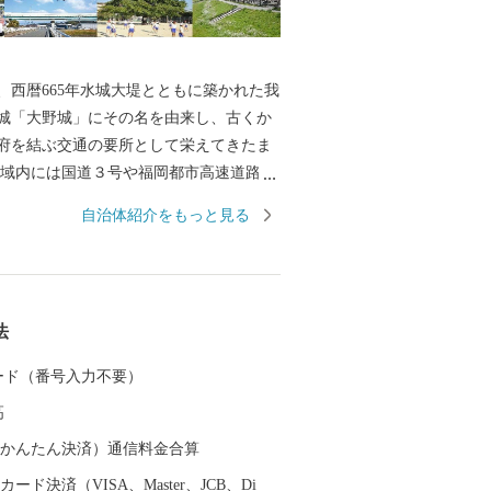
西暦665年水城大堤とともに築かれた我
城「大野城」にその名を由来し、古くか
府を結ぶ交通の要所として栄えてきたま
域内には国道３号や福岡都市高速道路、
島本線、西鉄天神大牟田線が通り、九州
自治体紹介をもっと見る
府ICや福岡空港にも近く、交通の便に恵
ともに、東北部の四王寺山や乙金山、南
ど、貴重な緑も残っており、住みやすい
人口増加が続いています。 今後も魅力
法
よいまちづくりに取り組んでまいりま
歴史・施策・将来像にご理解をいただ
 カード（番号入力不要）
支援いただきますようお願い申し上げま
高
（auかんたん決済）通信料金合算
ード決済（VISA、Master、JCB、Di