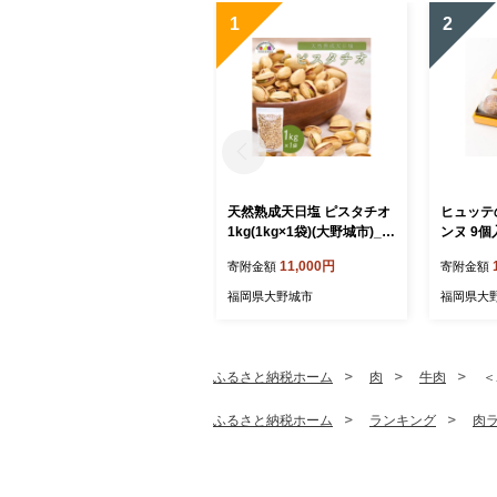
1
2
天然熟成天日塩 ピスタチオ
ヒュッテ
1kg(1kg×1袋)(大野城市)_
ンヌ 9個
ピスタチオ ナッツ おつまみ
【17601
11,000円
寄附金額
寄附金額
天然 熟成 天日塩 おやつ ス
ナック 菓子 風味 コク 大野
福岡県大野城市
福岡県大
城市 ギフト プレゼント 贈
り物 送料無料 人気 おすす
め 1kg 【1081988】
ふるさと納税ホーム
肉
牛肉
＜
ふるさと納税ホーム
ランキング
肉