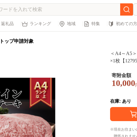
返礼品
ランキング
地域
特集
初めての
トップ申請対象
＜A4～A5
×1枚【1279
寄附金額
10,000
在庫: あり
現在お住まい
贈答されませ