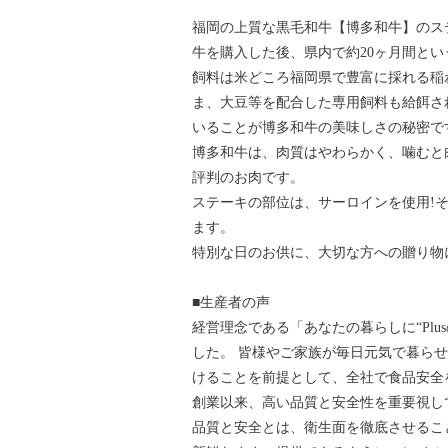
福岡の上質な黒毛和牛【博多和牛】のス
牛を購入した後、県内で約20ヶ月間と
飼料は米どころ福岡県で豊富に採れる稲
ま、大豆等を配合した専用飼料も給餌さ
いることが博多和牛の美味しさの秘密で
博多和牛は、肉質はやわらかく、噛むと
評判のお肉です。
ステーキの部位は、サーロインを使用!
ます。
特別な日のお供に、大切な方への贈り物
■生産者の声
経営理念である「あなたの暮らしに“Pl
した。 皆様やご家族が毎日元気で暮ら
けることを前提として、全社で食品安全
創業以来、高い品質と安全性を重要視し
品質と安全とは、衛生面を徹底させるこ