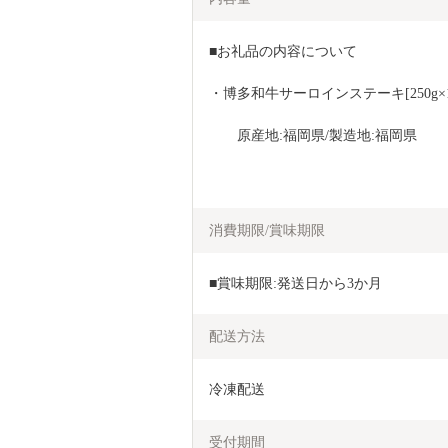
■お礼品の内容について
・博多和牛サーロインステーキ[250g×
　　原産地:福岡県/製造地:福岡県
消費期限/賞味期限
■賞味期限:発送日から3か月
配送方法
冷凍配送
受付期間