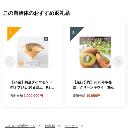
この自治体のおすすめ返礼品
1
2
【24金】純金ダイヤモンド
【先行予約】2026年冬発
型オブジェ 10ｇ以上 K24
送 グリーンキウイ 3kg
24金 金 純金 黄金
27～30個
1,000,000円
10,000円
寄附金額
寄附金額
山吹色 金色 ゴールド g
old Au 地金 金無垢 金
塊 純金小物 金の置物 金
製品 金のオブジェ 金運
財運 幸運 運気上昇 K
24イエローゴールド
ふるさと納税ホーム
飲料類
コーヒー