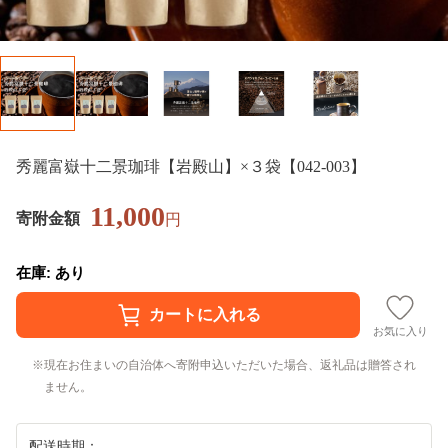
秀麗富嶽十二景珈琲【岩殿山】×３袋【042-003】
11,000
寄附金額
円
在庫: あり
お気に入り
現在お住まいの自治体へ寄附申込いただいた場合、返礼品は贈答され
ません。
配送時期：