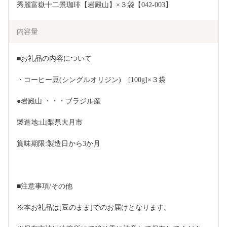
秀麗富嶽十二景珈琲【岩殿山】×３袋【042-003】
内容量
■お礼品の内容について
・コーヒー豆(シングルオリジン)　[100g]×３袋
●岩殿山 ・・・ブラジル産　　
製造地:山梨県大月市
賞味期限:製造日から3か月
■注意事項/その他
※本お礼品は[豆のまま]でのお届けとなります。