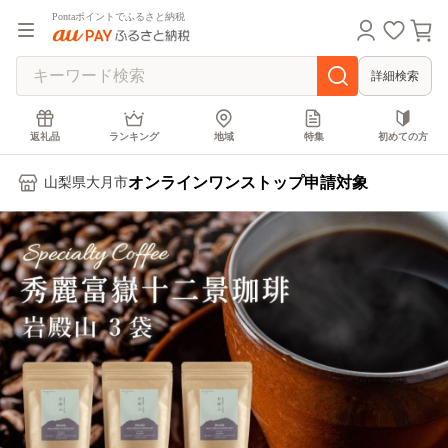
Pontaポイントでふるさと納税
詳細検索
返礼品
ランキング
地域
特集
初めての方
オンラインワンストップ申請対象
山梨県大月市