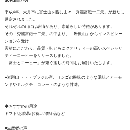
返礼品説明
平成4年、大月市に富士山を臨む山々「秀麗富嶽十二景」が新たに
選定されました。
それぞれの山には表情があり、素晴らしい特徴があります。
その「秀麗富嶽十二景」の中より、「岩殿山」からインスピレー
ションを受け
素材にこだわり、品質・味ともにクオリティーの高いスペシャリ
ティーコーヒーをリリースしました。
「富士とコーヒー」が繋ぐ癒しの時間をお届けいたします。
●岩殿山 ・・・ブラジル産、リンゴの酸味のような風味とアーモ
ンドやミルクチョコレートのような甘味。
◆おすすめの用途
ギフト/お歳暮/お祝い/贈答品など
■生産者の声