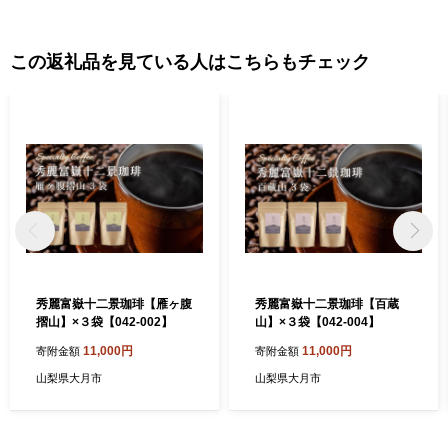
この返礼品を見ている人はこちらもチェック
秀麗富嶽十二景珈琲【雁ヶ腹
秀麗富嶽十二景珈琲【百蔵
摺山】×３袋【042-002】
山】×３袋【042-004】
11,000円
11,000円
寄附金額
寄附金額
山梨県大月市
山梨県大月市