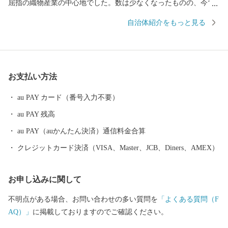
屈指の織物産業の中心地でした。数は少なくなったものの、今で
も、伝統産業として運営を続けております。 また、日本三奇橋の
自治体紹介をもっと見る
一つであり、国の名勝指定地に指定されている「名勝猿橋」や、
樹齢１０００年とも言われる「矢立の杉」があり、人形浄瑠璃
「笹子追分人形芝居」の伝統芸能が受け継がれ、先人からの歴
史・文化が今も息づいています。 市域の約90％を山林が占めてお
お支払い方法
り、「秀麗富嶽十二景」に代表される山々から望む富士山は「富
士の眺めが日本一美しい街」と言われるほど絶景であり、豊かな
au PAY カード（番号入力不要）
自然を生かした様々なアクティビティ－が体験出来ます。 大月市
au PAY 残高
の歴史と文化を後世に伝えるため、ふるさと大月に特別な思いを
お持ちの皆様のご支援とご協力をお願いいたします。。
au PAY（auかんたん決済）通信料金合算
クレジットカード決済（VISA、Master、JCB、Diners、AMEX）
お申し込みに関して
不明点がある場合、お問い合わせの多い質問を
「よくある質問（F
AQ）」
に掲載しておりますのでご確認ください。