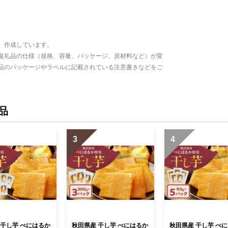
、作成しています。
返礼品の仕様（規格、容量、パッケージ、原材料など）が変
品のパッケージやラベルに記載されている注意書きなどをご
品
3
4
 干し芋 べにはるか
秋田県産 干し芋 べにはるか
秋田県産 干し芋 べ