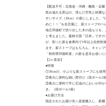
【配送不可：北海道・沖縄・離島・近畿
恵み溢れる里山の、澄んだ空気と綺麗な
すいサイズ（30cm）の薪にしました。”Green E
めに！！ ”を合言葉に、薪ストーブや
地元羽後町で切り出した木の温もりを、
と考えました。森林大国『日本』ですの
が、割った薪を倉庫内で1年以上自然乾
ます。薪ストーブはもちろん、キャンプ
「秋田県羽後町産」の薪を是非お使いに
【2㎥直送】
●特徴
①30cmの、小ぶりな薪ストーブにも使
②着火に便利な細い焚付け（段ボール2
③着火に便利で手に石油のにおいが付か
き。（段ボール1箱）
●お届け方法
指定されたお届け先へ直接搬入し、薪棚