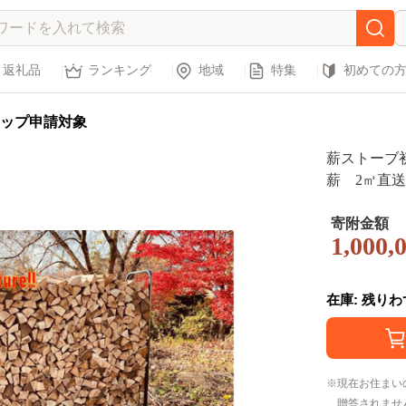
返礼品
ランキング
地域
特集
初めての
ップ申請対象
薪ストーブ
薪 2㎥直送
寄附金額
1,000,
在庫: 残り
現在お住まい
贈答されませ