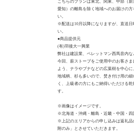
こちらのプランは東北、関東、中部（新
愛知）の離島を除く地域へのお届けの方
い。
※配送は10月以降になりますが、直送
い。
●商品提供元
(有)羽後大一興業
弊社は建設業、ペレットマン西馬音内な
今回、薪ストーブをご使用中のお客さま
よう、ナラやブナなどの広葉樹を中心に
地域柄、杉も多いので、焚き付け用の細
く、上級者の方にもご納得いただける乾
す。
※画像はイメージです。
※北海道・沖縄・離島・近畿・中国・四
※上記のエリアからの申し込みは返礼品
附のみ」とさせていただきます。