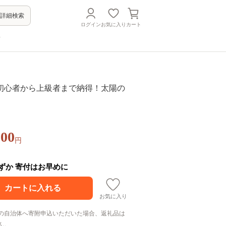
詳細検索
ログイン
お気に入り
カート
方
初心者から上級者まで納得！太陽の
000
円
わずか 寄付はお早めに
お気に入り
の自治体へ寄附申込いただいた場合、返礼品は
ん。