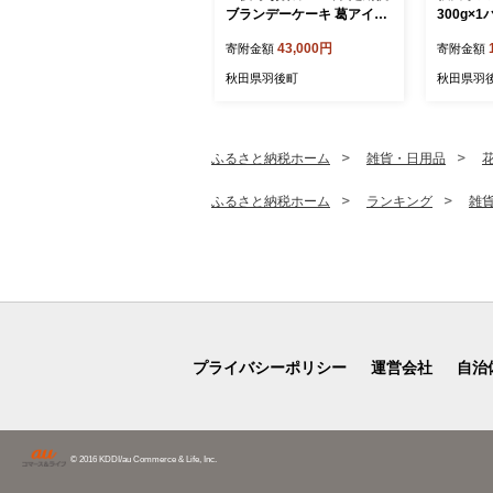
ブランデーケーキ 葛アイス
300g×1
和風スイートポテト 焼きド
[自然の
43,000円
寄附金額
寄附金額
ーナツ 【 菓子 スイーツ ケ
お菓子 
ーキ アイス 焼菓子 スイー
おやつ 自
秋田県羽後町
秋田県羽
トポテト ドーナツ 秋田 羽
っとり】
後 】
ふるさと納税ホーム
雑貨・日用品
ふるさと納税ホーム
ランキング
雑
プライバシーポリシー
運営会社
自治
© 2016 KDDI/au Commerce & Life, Inc.