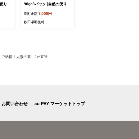
の便り]
90g×3パック [自然の便り]
マヨソース 200g×各2本
 スイ
【国産 平干し お菓子 スイ
［須藤健太郎商店］【ソー
7,000円
21,000円
寄附金額
寄附金額
つ 自
ーツ 砂糖不使用 おやつ 自
ス 味噌ソース マヨネーズ
とり】
然派 低温乾燥 しっとり】
秋田 ディップ 炒め物】
秋田県羽後町
秋田県羽後町
まで納得！太陽の薪 2㎥直送
お問い合わせ
au PAY マーケットトップ