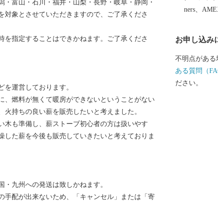
潟・富山・石川・福井・山梨・長野・岐阜・静岡・
ners、AM
を対象とさせていただきますので、ご了承くださ
日時を指定することはできかねます。ご了承くださ
お申し込み
不明点がある
ある質問（FA
ださい。
どを運営しております。
に、燃料が無くて暖房ができないということがない
、火持ちの良い薪を販売したいと考えました。
い木も準備し、薪ストーブ初心者の方は扱いやす
燥した薪を今後も販売していきたいと考えておりま
国・九州への発送は致しかねます。
の手配が出来ないため、「キャンセル」または「寄