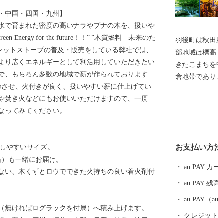
・中国・四国・九州】
水で育まれた密度の高いナラやブナの木を、扱いや
nergy for the future！！” ”木質燃料 未来のた
羽後町は秋田
ペレットストーブの普及・販売をしている弊社では、
部地域は標高
より広くエネルギーとして利活用していただきたい
きたこまちを
で、もちろん多数の地域で薪が作られております
倉地帯であり
燥させ、火付きが良く、扱いやすい薪に仕上げてい
は標高２００
や焚き火などにもお使いいただけますので、一度
山間・高原地
なってみてください。
２ｍを超える
が、夏には国
「西馬音内（
お支払い方
用しやすいサイズ。
１６～１８日
箱）も一緒にお届け。
したような幽
au PAY
ない、木くずとロウでできた火持ちの良い着火剤付
０年、１町６
au PAY 残
に推進されて
民の顔がみえ
au PAY
（無ければログラックを付属）へ積み上げます。
ます。
クレジットカ