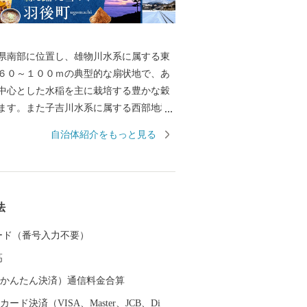
県南部に位置し、雄物川水系に属する東
６０～１００ｍの典型的な扇状地で、あ
中心とした水稲を主に栽培する豊かな穀
ます。また子吉川水系に属する西部地域
～３５０ｍの出羽丘陵八塩山塊に属する
自治体紹介をもっと見る
帯となっております。冬は多いところで
ほどの積雪がある豪雪地帯でもあります
の重要無形民俗文化財に指定されている
にしもない）盆踊り」が開催され（８月
法
）、多くの観光客が優雅で先祖と一体化
玄な世界に酔いしれております。昭和３
 カード（番号入力不要）
村が合併して誕生した羽後町は、全国的
高
きた平成の大合併には参加せず、地域住
る単独立町を宣言し、現在に至っており
（auかんたん決済）通信料金合算
ード決済（VISA、Master、JCB、Di