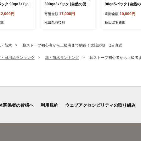
パック 90g×3パック
300g×3パック [自然の便り]
90g×5パック [自然
便り]【国産 平干し
【国産 平干し お菓子 スイ
【国産 平干し お菓子
12,000円
17,000円
10,000円
寄附金額
寄附金額
スイーツ 砂糖不使用
ーツ 砂糖不使用 おやつ 自
ーツ 砂糖不使用 おや
然派 低温乾燥 し
然派 低温乾燥 しっとり】
然派 低温乾燥 しっ
後町
秋田県羽後町
秋田県羽後町
花・苗木
薪ストーブ初心者から上級者まで納得！太陽の薪 2㎥直送
貨・日用品ランキング
花・苗木ランキング
薪ストーブ初心者から上級者
体関係者の皆様へ
利用規約
ウェブアクセシビリティの取り組み