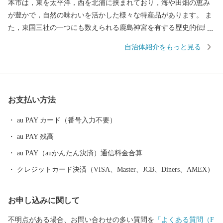
本市は，東を太平洋，西を北浦に挟まれており，海や田畑の恵み
が豊かで，自然の味わいを活かした様々な特産品があります。 ま
た，東国三社の一つにも数えられる鹿島神宮を有する歴史的伝統
を持ち，更にはJリーグ鹿島アントラーズのホームタウンとして ス
自治体紹介をもっと見る
ポーツが盛んであり，魅力と活力にあふれたまちです。 2021年に
は、2020東京オリンピック・パラリンピック大会のサッカー競技
が，ここ鹿嶋市で開催されました。 歴史とスポーツのまち，鹿嶋
市に，皆様のますますのご支援を是非お願いいたします。 ≪アク
お支払い方法
セス≫ ・鹿嶋⇔東京間 ＪＲ鹿島線，東関東自動車道 約２
時間 ・鹿嶋⇔東京駅 高速バスで約１時間半 １０分おきに発
au PAY カード（番号入力不要）
着 ・鹿嶋⇔成田国際空港 東関東自動車道で約３０分 東京や成
au PAY 残高
田空港からのアクセスも良好ですので，ぜひ一度お越しくださ
い！ ■□■……………………………………………………… ■ お礼の
au PAY（auかんたん決済）通信料金合算
品・証明書等に関するお問い合わせはこちらへ 鹿嶋市ふるさと納
クレジットカード決済（VISA、Master、JCB、Diners、AMEX）
税係 営業時間：平日 9:00～17:00（土日祝日および年末年始を除
く） TEL：050-1740-8134 メール：kashima@furusato-supports.com
お申し込みに関して
※営業時間外のお問い合わせは、翌営業日以降にご連絡いたしま
す。 ※2026年4月30日までにご寄附いただいた方は、下記連絡先
不明点がある場合、お問い合わせの多い質問を
「よくある質問（F