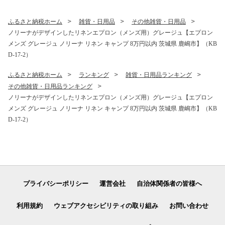
し芋 大人気 高評価 干し芋 ほ
ーツ お菓子 和菓子 和スイー
しいものおにざわ 茨城県 鹿
ツ おやつ お取り寄せ グルメ
ふるさと納税ホーム
雑貨・日用品
その他雑貨・日用品
嶋市
ギフト プレゼント 10000円
ノリーナがデザインしたリネンエプロン（メンズ用）グレージュ【エプロン
1万円 ふるさと納税 茨城県
メンズ グレージュ ノリーナ リネン キャンプ 8万円以内 茨城県 鹿嶋市】（KB
鹿嶋市 【2027年1月中旬以
降発送予定】
D-17-2）
ふるさと納税ホーム
ランキング
雑貨・日用品ランキング
その他雑貨・日用品ランキング
ノリーナがデザインしたリネンエプロン（メンズ用）グレージュ【エプロン
メンズ グレージュ ノリーナ リネン キャンプ 8万円以内 茨城県 鹿嶋市】（KB
D-17-2）
プライバシーポリシー
運営会社
自治体関係者の皆様へ
利用規約
ウェブアクセシビリティの取り組み
お問い合わせ