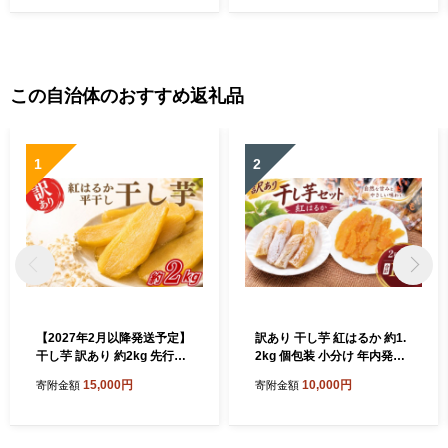
この自治体のおすすめ返礼品
1
2
【2027年2月以降発送予定】
訳あり 干し芋 紅はるか 約1.
干し芋 訳あり 約2kg 先行予
2kg 個包装 小分け 年内発送
約 紅はるか 平干し 干しいも
平干し 丸干し 国産 小分け ほ
15,000円
10,000円
寄附金額
寄附金額
干し芋 干しいも さつまいも
し芋 ほしいも 食べ比べ 冷蔵
干し芋 干し芋 hosiimo スイ
べにはるか ひらぼし まるぼ
ーツ お菓子 おやつ ほしいも
し 干しいも 干芋 さつまいも
規格外 不揃い お取り寄せ干
サツマイモ お芋 おいも スイ