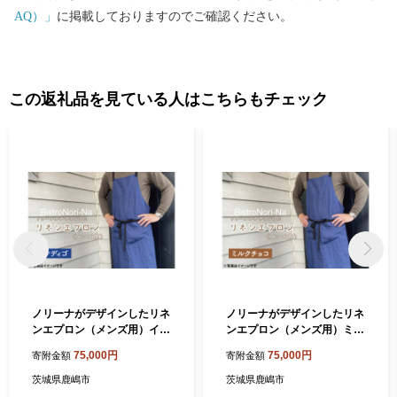
へお問い合わせください。 鹿嶋市ふるさと納税事務局 （運営：一
AQ）」
に掲載しておりますのでご確認ください。
般社団法人 地域資源活用推進協会） TEL：0942-80-4748 メール：
kashima-ibaraki@furusato-ss.com
………………………………………………………■□■
この返礼品を見ている人はこちらもチェック
ノリーナがデザインしたリネ
ノリーナがデザインしたリネ
ンエプロン（メンズ用）イン
ンエプロン（メンズ用）ミル
ディゴ 【エプロン メンズ イ
クチョコ【エプロン メンズ
75,000円
75,000円
寄附金額
寄附金額
ンディゴ ノリーナ リネン キ
ミルクチョコ ノリーナ リネ
ャンプ 8万円以内 茨城県 鹿
ン キャンプ 8万円以内 茨城
茨城県鹿嶋市
茨城県鹿嶋市
嶋市 】(KBD-17-1)
県 鹿嶋市】（KBD-17-3）