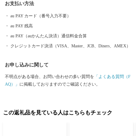
お支払い方法
セス≫ ・鹿嶋⇔東京間 ＪＲ鹿島線，東関東自動車道 約２
時間 ・鹿嶋⇔東京駅 高速バスで約１時間半 １０分おきに発
au PAY カード（番号入力不要）
着 ・鹿嶋⇔成田国際空港 東関東自動車道で約３０分 東京や成
au PAY 残高
田空港からのアクセスも良好ですので，ぜひ一度お越しくださ
い！ ■□■……………………………………………………… ■ お礼の
au PAY（auかんたん決済）通信料金合算
品・証明書等に関するお問い合わせはこちらへ 鹿嶋市ふるさと納
クレジットカード決済（VISA、Master、JCB、Diners、AMEX）
税係 営業時間：平日 9:00～17:00（土日祝日および年末年始を除
く） TEL：050-1740-8134 メール：kashima@furusato-supports.com
お申し込みに関して
※営業時間外のお問い合わせは、翌営業日以降にご連絡いたしま
す。 ※2026年4月30日までにご寄附いただいた方は、下記連絡先
不明点がある場合、お問い合わせの多い質問を
「よくある質問（F
へお問い合わせください。 鹿嶋市ふるさと納税事務局 （運営：一
AQ）」
に掲載しておりますのでご確認ください。
般社団法人 地域資源活用推進協会） TEL：0942-80-4748 メール：
kashima-ibaraki@furusato-ss.com
………………………………………………………■□■
この返礼品を見ている人はこちらもチェック