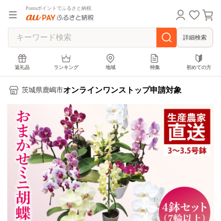
Pontaポイントでふるさと納税
詳細検索
返礼品
ランキング
地域
特集
初めての方
オンラインワンストップ申請対象
茨城県鹿嶋市