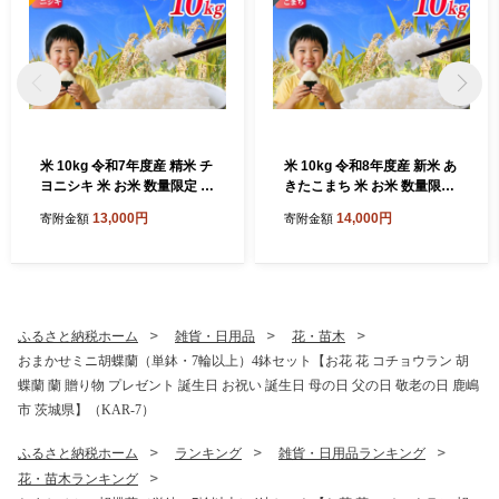
米 10kg 令和7年度産 精米 チ
米 10kg 令和8年度産 新米 あ
ヨニシキ 米 お米 数量限定 単
きたこまち 米 お米 数量限定
一原料米 精米10kg 米10kg
単一原料米 ブランド米 精米1
13,000円
14,000円
寄附金額
寄附金額
白米 弁当 こめ おこめ kome
0kg 米10kg 白米 弁当 こめ
okome R7 10キロ 米10kg 国
おこめ kome okome R8 10
産米 お弁当 家族 ファミリー
キロ 米10kg 国産米 お弁当
国産 rice ライス 新生活 新潟
家族 ファミリー 国産 rice ラ
に負けない美味しさ 送料無
イス 新生活 新潟 に負けない
料 茨城県 鹿嶋市
美味しさ 送料無料 茨城県 鹿
ふるさと納税ホーム
雑貨・日用品
花・苗木
嶋市
おまかせミニ胡蝶蘭（単鉢・7輪以上）4鉢セット【お花 花 コチョウラン 胡
蝶蘭 蘭 贈り物 プレゼント 誕生日 お祝い 誕生日 母の日 父の日 敬老の日 鹿嶋
市 茨城県】（KAR-7）
ふるさと納税ホーム
ランキング
雑貨・日用品ランキング
花・苗木ランキング