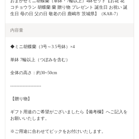
おまかせミニ胡蝶蘭（単鉢・7輪以上）4鉢セット【お花 花 
コチョウラン 胡蝶蘭 蘭 贈り物 プレゼント 誕生日 お祝い 誕
生日 母の日 父の日 敬老の日 鹿嶋市 茨城県】（KAR-7）
内容量
◆ミニ胡蝶蘭（3号～3.5号鉢）×4
単鉢 7輪以上（つぼみを含む）
全体の高さ：約30~50cm
--------------------
【贈り物】
ギフト用途のご希望がございましたら【備考欄】へご記入を
お願いいたします。
※ご用途に合わせてピックをお付けいたします。