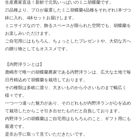
生産農家直送！新鮮で元気いっぱいのミニ胡蝶蘭です。
25品種より、プロが厳選したミニ胡蝶蘭4品種をそれぞれ1本づつ
鉢に入れ、4鉢セットお届けします。
ミニサイズなので、飾るスペースが限られた空間でも、胡蝶蘭を
お楽しみいただけます。
ご自宅用にはもちろん、ちょっとしたプレゼントや、大切な方へ
の贈り物としてもオススメです。
【内野洋ランとは】
鹿嶋市で唯一の胡蝶蘭農家である内野洋ランは、広大な土地で毎
日丹精込めて胡蝶蘭を栽培しております。
その種類は多岐に渡り、大きいものから小さいものまで幅広く
様々です。
一つ一つ違った魅力があり、そのどれもが内野洋ランが心を込め
て栽培したからこそ引き出せたものだと自負しております。
内野洋ランの胡蝶蘭はご自宅用はもちろんのこと、ギフト用にも
最適です。
是非お手に取って見ていただきたいです。