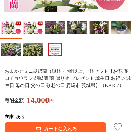
おまかせミニ胡蝶蘭（単鉢・7輪以上）4鉢セット【お花 花
コチョウラン 胡蝶蘭 蘭 贈り物 プレゼント 誕生日 お祝い 誕
生日 母の日 父の日 敬老の日 鹿嶋市 茨城県】（KAR-7）
14,000
寄附金額
円
在庫: あり