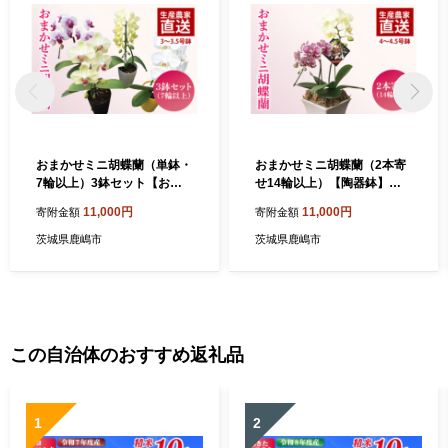
おまかせミニ胡蝶蘭（単鉢・
おまかせミニ胡蝶蘭（2本寄
7輪以上）3鉢セット【お花
せ14輪以上）【陶器鉢】
花 コチョウラン 胡蝶蘭 蘭 贈
【お花 花 コチョウラン 胡蝶
11,000円
11,000円
寄附金額
寄附金額
り物 プレゼント 誕生日 お祝
蘭 蘭 贈り物 プレゼント 誕生
い 誕生日 母の日 父の日 敬老
日 お祝い 誕生日 母の日 父の
茨城県鹿嶋市
茨城県鹿嶋市
の日 鹿嶋市 茨城県】（KAR-
日 敬老の日 鹿嶋市 茨城県】
8）
（KAR-4）
この自治体のおすすめ返礼品
1
2