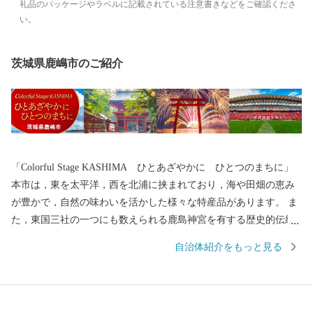
礼品のパッケージやラベルに記載されている注意書きなどをご確認くださ
い。
茨城県鹿嶋市のご紹介
「Colorful Stage KASHIMA ひとあざやかに ひとつのまちに」
本市は，東を太平洋，西を北浦に挟まれており，海や田畑の恵み
が豊かで，自然の味わいを活かした様々な特産品があります。 ま
た，東国三社の一つにも数えられる鹿島神宮を有する歴史的伝統
を持ち，更にはJリーグ鹿島アントラーズのホームタウンとして ス
自治体紹介をもっと見る
ポーツが盛んであり，魅力と活力にあふれたまちです。 2021年に
は、2020東京オリンピック・パラリンピック大会のサッカー競技
が，ここ鹿嶋市で開催されました。 歴史とスポーツのまち，鹿嶋
市に，皆様のますますのご支援を是非お願いいたします。 ≪アク