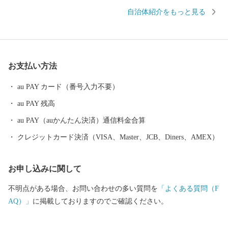
は古く、奈良時代には府中におかれた国の役所の外港として栄え
自治体紹介をもっと見る
ていました。交通の要として人の往来も多く、随筆や紀行の中に
も、「小津の泊」「小津の浦なる岸の松原」「大津の浦」の名で
登場する名勝の地です。 昭和17年4月1日に市制を施行、泉大津
市と改称。大阪府の南部に位置し、北部・東部は高石市と和泉
お支払い方法
市、南部は大津川を境として泉北郡忠岡町と隣接しています。西
北部は大阪湾に面し、はるかに六甲山、淡路島を望むことができ
au PAY カード（番号入力不要）
ます。市内全域がほぼ平坦で、市街化区域になっています。
au PAY 残高
au PAY（auかんたん決済）通信料金合算
クレジットカード決済（VISA、Master、JCB、Diners、AMEX）
お申し込みに関して
不明点がある場合、お問い合わせの多い質問を
「よくある質問（F
AQ）」
に掲載しておりますのでご確認ください。