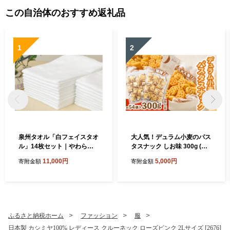
この自治体のおすすめ返礼品
1
2
泉州タオル「白フェイスタオ
大人気！デュラム小麦のパス
ル」14枚セット｜やわらか
タスナック しお味 300g (約5
フェイスタオル セット 吸水
4個装) | お菓子 スナック菓子
11,000円
5,000円
寄附金額
寄附金額
性 普段使い 泉州タオル [381
個包装 パスタ スナック 塩味
0]
しお味 おやつ おつまみ 晩酌
おかし スナック菓子 詰め合
わせ[4641]
ふるさと納税ホーム
ファッション
服
日本製 カシミヤ100% レディース クルーネック ローズピンク 2Lサイズ [2676]