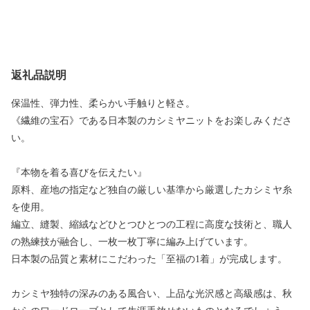
返礼品説明
保温性、弾力性、柔らかい手触りと軽さ。
《繊維の宝石》である日本製のカシミヤニットをお楽しみくださ
い。
『本物を着る喜びを伝えたい』
原料、産地の指定など独自の厳しい基準から厳選したカシミヤ糸
を使用。
編立、縫製、縮絨などひとつひとつの工程に高度な技術と、職人
の熟練技が融合し、一枚一枚丁寧に編み上げています。
日本製の品質と素材にこだわった「至福の1着」が完成します。
カシミヤ独特の深みのある風合い、上品な光沢感と高級感は、秋