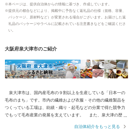
本ページは、提供自治体からの情報に基づき、作成しています。
提供元の都合などにより、掲載中に予告なく返礼品の仕様（規格、容量、
パッケージ、原材料など）が変更される場合がございます。お届けした返
礼品のパッケージやラベルに記載されている注意書きなどをご確認くださ
い。
大阪府泉大津市のご紹介
泉大津市は、国内産毛布の９割以上を生産している「日本一の
毛布のまち」です。市内の繊維および衣服・その他の繊維製品を
つくっている工場は、紡績・織り・起毛などの分業で得た競争力
でもって毛布産業の発展を支えています。 また、泉大津の歴史
は古く、奈良時代には府中におかれた国の役所の外港として栄え
自治体紹介をもっと見る
ていました。交通の要として人の往来も多く、随筆や紀行の中に