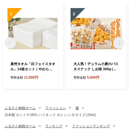
1
2
泉州タオル「白フェイスタオ
大人気！デュラム小麦のパス
ル」14枚セット｜やわらか
タスナック しお味 300g (約5
フェイスタオル セット 吸水
4個装) | お菓子 スナック菓子
11,000円
5,000円
寄附金額
寄附金額
性 普段使い 泉州タオル [381
個包装 パスタ スナック 塩味
0]
しお味 おやつ おつまみ 晩酌
おかし スナック菓子 詰め合
わせ[4641]
ふるさと納税ホーム
ファッション
服
日本製 カシミヤ100% ハイネック オレンジ 2Lサイズ [2664]
ふるさと納税ホーム
ランキング
ファッションランキング