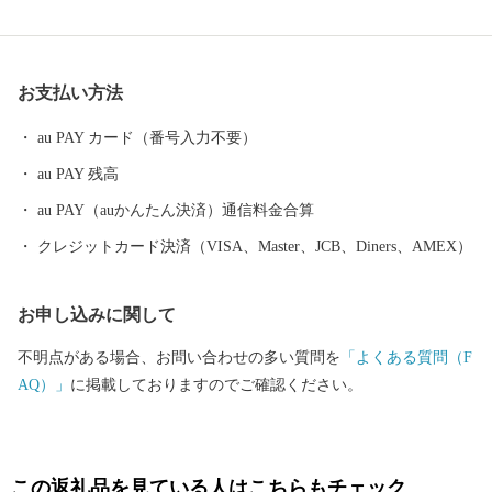
も、「小津の泊」「小津の浦なる岸の松原」「大津の浦」の名で
登場する名勝の地です。 昭和17年4月1日に市制を施行、泉大津
市と改称。大阪府の南部に位置し、北部・東部は高石市と和泉
お支払い方法
市、南部は大津川を境として泉北郡忠岡町と隣接しています。西
北部は大阪湾に面し、はるかに六甲山、淡路島を望むことができ
au PAY カード（番号入力不要）
ます。市内全域がほぼ平坦で、市街化区域になっています。
au PAY 残高
au PAY（auかんたん決済）通信料金合算
クレジットカード決済（VISA、Master、JCB、Diners、AMEX）
お申し込みに関して
不明点がある場合、お問い合わせの多い質問を
「よくある質問（F
AQ）」
に掲載しておりますのでご確認ください。
この返礼品を見ている人はこちらもチェック