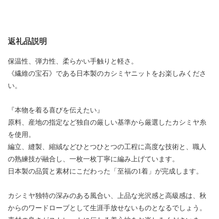
返礼品説明
保温性、弾力性、柔らかい手触りと軽さ。
《繊維の宝石》である日本製のカシミヤニットをお楽しみくださ
い。
『本物を着る喜びを伝えたい』
原料、産地の指定など独自の厳しい基準から厳選したカシミヤ糸
を使用。
編立、縫製、縮絨などひとつひとつの工程に高度な技術と、職人
の熟練技が融合し、一枚一枚丁寧に編み上げています。
日本製の品質と素材にこだわった「至福の1着」が完成します。
カシミヤ独特の深みのある風合い、上品な光沢感と高級感は、秋
からのワードローブとして生涯手放せないものとなるでしょう。