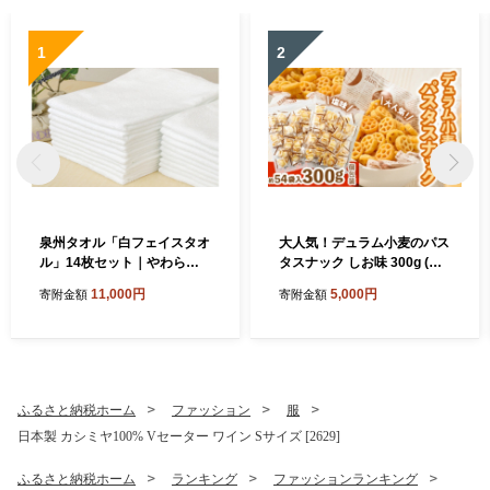
1
2
泉州タオル「白フェイスタオ
大人気！デュラム小麦のパス
ル」14枚セット｜やわらか
タスナック しお味 300g (約5
フェイスタオル セット 吸水
4個装) | お菓子 スナック菓子
11,000円
5,000円
寄附金額
寄附金額
性 普段使い 泉州タオル [381
個包装 パスタ スナック 塩味
0]
しお味 おやつ おつまみ 晩酌
おかし スナック菓子 詰め合
わせ[4641]
ふるさと納税ホーム
ファッション
服
日本製 カシミヤ100% Vセーター ワイン Sサイズ [2629]
ふるさと納税ホーム
ランキング
ファッションランキング