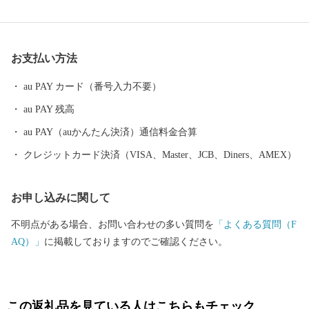
も、「小津の泊」「小津の浦なる岸の松原」「大津の浦」の名で
登場する名勝の地です。 昭和17年4月1日に市制を施行、泉大津
市と改称。大阪府の南部に位置し、北部・東部は高石市と和泉
お支払い方法
市、南部は大津川を境として泉北郡忠岡町と隣接しています。西
北部は大阪湾に面し、はるかに六甲山、淡路島を望むことができ
au PAY カード（番号入力不要）
ます。市内全域がほぼ平坦で、市街化区域になっています。
au PAY 残高
au PAY（auかんたん決済）通信料金合算
クレジットカード決済（VISA、Master、JCB、Diners、AMEX）
お申し込みに関して
不明点がある場合、お問い合わせの多い質問を
「よくある質問（F
AQ）」
に掲載しておりますのでご確認ください。
この返礼品を見ている人はこちらもチェック