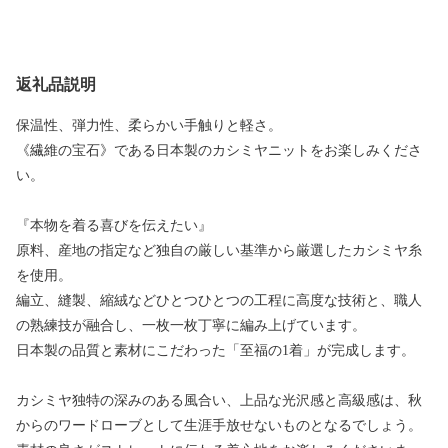
返礼品説明
保温性、弾力性、柔らかい手触りと軽さ。
《繊維の宝石》である日本製のカシミヤニットをお楽しみくださ
い。
『本物を着る喜びを伝えたい』
原料、産地の指定など独自の厳しい基準から厳選したカシミヤ糸
を使用。
編立、縫製、縮絨などひとつひとつの工程に高度な技術と、職人
の熟練技が融合し、一枚一枚丁寧に編み上げています。
日本製の品質と素材にこだわった「至福の1着」が完成します。
カシミヤ独特の深みのある風合い、上品な光沢感と高級感は、秋
からのワードローブとして生涯手放せないものとなるでしょう。