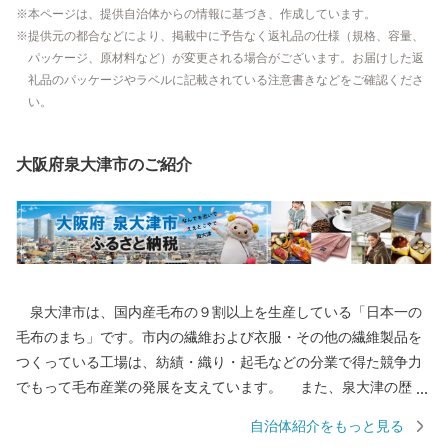
本ページは、提供自治体からの情報に基づき、作成しています。
提供元の都合などにより、掲載中に予告なく返礼品の仕様（規格、容量、
パッケージ、原材料など）が変更される場合がございます。お届けした返
礼品のパッケージやラベルに記載されている注意書きなどをご確認くださ
い。
大阪府泉大津市のご紹介
泉大津市は、国内産毛布の９割以上を生産している「日本一の
毛布のまち」です。市内の繊維および衣服・その他の繊維製品を
つくっている工場は、紡績・織り・起毛などの分業で得た競争力
でもって毛布産業の発展を支えています。 また、泉大津の歴史
は古く、奈良時代には府中におかれた国の役所の外港として栄え
自治体紹介をもっと見る
ていました。交通の要として人の往来も多く、随筆や紀行の中に