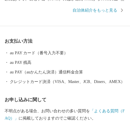
に囲まれ、南側の山地は分水れいの一部を成しています。 面積30
自治体紹介をもっと見る
3．09平方キロメートルの農山村で、このうち約83％を森林が占
め、この間を縫って耕地が広り、集落が点在しています。 京丹波
町がめざすまちづくりは、営々と受け継がれてきた「森林」
「食」「子育て力」「地元力」といった「あるもの＝地域資源」
お支払い方法
を活かし、「資源の循環」「経済の循環」「人材の循環」「暮ら
しの循環」を生み出し、京丹波町に住んでいる豊かさや誇り、喜
au PAY カード（番号入力不要）
びを実感できる、そんな「日本のふるさと。自給自足的循環社
au PAY 残高
会」をまちの将来像として施策を展開しています。 京丹波町は、
丹波ブランド食材の丹波栗や丹波黒大豆、京野菜の数々をはじ
au PAY（auかんたん決済）通信料金合算
め、京都府随一の酪農地帯でもあるなど、まさに食材の宝庫で
クレジットカード決済（VISA、Master、JCB、Diners、AMEX）
す。そんな京丹波町の豊かな土壌、きれいな水、澄んだ空気がは
ぐくんだ豊富な食を全国の皆様にお届けすることで、京丹波町の
お申し込みに関して
基幹産業である農業や食産業の活性化にもつなげていきたいと考
えています。
不明点がある場合、お問い合わせの多い質問を
「よくある質問（F
AQ）」
に掲載しておりますのでご確認ください。