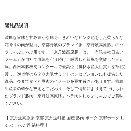
返礼品説明
濃厚な旨味と甘み豊かな脂身、きれいなピンク色をした柔らかな
霜降りの肉が魅力、京都丹波のブランド豚「京丹波高原豚」のバ
ラしゃぶしゃぶ用です。「京丹波高原豚」は、「有限会社日吉フ
ァーム」が自社で血統を守り続け、厳選した親豚を交雑した三元
豚。西日本豚枝肉コンクールで最高位（農林水産大臣賞）を3回受
賞し、2019年のＧ２０大阪サミットのレセプションにも提供した
逸品。今まで食べた豚肉のイメージを覆す旨さがあります。熟練
生産者の確かな技術とこだわり、そして情熱により育て上げられ
たブランド豚肉「京丹波高原豚」バラ肉をしゃぶしゃぶでご賞味
ください。
【 京丹波高原豚 京都 京丹波町産 国産 豚肉 ポーク 京都ポーク し
ゃぶしゃぶ 鍋 鍋料理 】