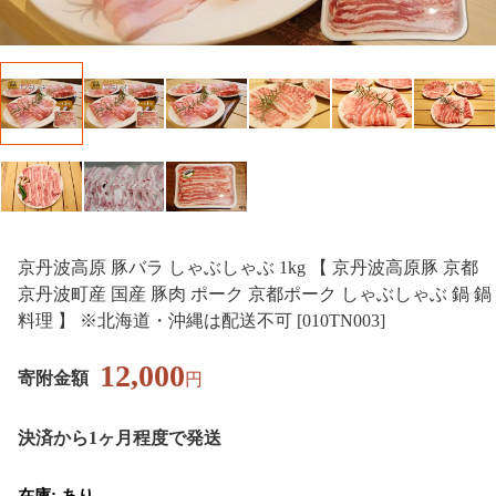
京丹波高原 豚バラ しゃぶしゃぶ 1kg 【 京丹波高原豚 京都
京丹波町産 国産 豚肉 ポーク 京都ポーク しゃぶしゃぶ 鍋 鍋
料理 】 ※北海道・沖縄は配送不可 [010TN003]
12,000
寄附金額
円
決済から1ヶ月程度で発送
在庫: あり