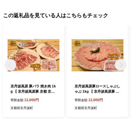
この返礼品を見ている人はこちらもチェック
京丹波高原 豚バラ 焼き肉 1k
京丹波高原豚ロースしゃぶし
g 【 京丹波高原豚 京都 京丹
ゃぶ 1kg 【 京丹波高原豚 京
波町産 国産 豚肉 ポーク 京都
都 京丹波町産 国産 豚肉 ポー
12,000円
12,000円
寄附金額
寄附金額
ポーク 焼き肉 豚丼 お弁当 】
ク 京都ポーク 焼き肉 しゃぶ
※北海道・沖縄は配送不可
しゃぶ 豚丼 お弁当 】 ※北海
京都府京丹波町
京都府京丹波町
[010TN004]
道・沖縄は配送不可 [010TN
001]