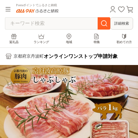
Pontaポイントでふるさと納税
詳細検索
返礼品
ランキング
地域
特集
初めての方
オンラインワンストップ申請対象
京都府京丹波町