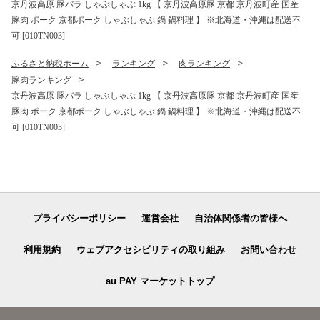
京丹波高原 豚バラ しゃぶしゃぶ 1kg 【 京丹波高原豚 京都 京丹波町産 国産
豚肉 ポーク 京都ポーク しゃぶしゃぶ 鍋 鍋料理 】 ※北海道・沖縄は配送不
可 [010TN003]
ふるさと納税ホーム
ランキング
肉ランキング
豚肉ランキング
京丹波高原 豚バラ しゃぶしゃぶ 1kg 【 京丹波高原豚 京都 京丹波町産 国産
豚肉 ポーク 京都ポーク しゃぶしゃぶ 鍋 鍋料理 】 ※北海道・沖縄は配送不
可 [010TN003]
プライバシーポリシー
運営会社
自治体関係者の皆様へ
利用規約
ウェブアクセシビリティの取り組み
お問い合わせ
au PAY マーケットトップ