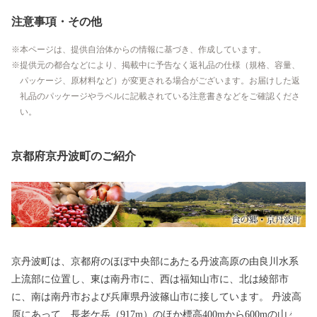
注意事項・その他
本ページは、提供自治体からの情報に基づき、作成しています。
提供元の都合などにより、掲載中に予告なく返礼品の仕様（規格、容量、
パッケージ、原材料など）が変更される場合がございます。お届けした返
礼品のパッケージやラベルに記載されている注意書きなどをご確認くださ
い。
京都府京丹波町のご紹介
京丹波町は、京都府のほぼ中央部にあたる丹波高原の由良川水系
上流部に位置し、東は南丹市に、西は福知山市に、北は綾部市
に、南は南丹市および兵庫県丹波篠山市に接しています。 丹波高
原にあって、長老ケ岳（917m）のほか標高400mから600mの山々