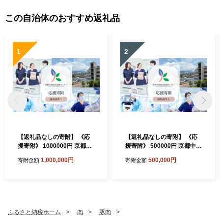
この自治体のおすすめ返礼品
1
2
【返礼品なしの寄附】 《応
【返礼品なしの寄附】 《応
援寄附》 1000000円 京都中
援寄附》 500000円 京都中部
部総合医療センター ~地域の
総合医療センター ~地域の拠
1,000,000円
500,000円
寄附金額
寄附金額
拠点病院として、患者さん中
点病院として、患者さん中心
心の良質な医療を行い、地域
の良質な医療を行い、地域に
に愛され信頼される病院を目
愛され信頼される病院を目指
指す~ 純粋寄附 応援 医療 救
す~ 純粋寄附 応援 医療 救急
急 診療 医学 介護 福祉 支援
診療 医学 介護 福祉 支援 ふ
ふるさと納税
るさと納税
ふるさと納税ホーム
肉
豚肉