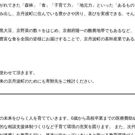
がれてきた「森林」「食」「子育て力」「地元力」といった「あるもの
み出し、京丹波町に住んでいる豊かさや誇り、喜びを実感できる、そん
黒大豆、京野菜の数々をはじめ、京都府随一の酪農地帯でもあるなど、
豊富な食を全国の皆様にお届けすることで、京丹波町の基幹産業である
使わせて頂きます。
来の京丹波町のためにも寄附先をご検討ください。
の未来をひらく人を育てていきます。0歳から高校卒業までの医療費助
的な相談支援体制づくりなど子育て環境の充実を図ります。 また、次
が連携した教育を行い、将来に向かっていきいきと学べる教育環境づく