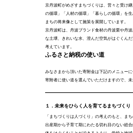
京丹波町がめざすまちづくりは、営々と受け継
の循環」「人材の循環」「暮らしの循環」を生
まちの将来像として施策を展開しています。
京丹波町は、丹波ブランド食材の丹波栗や丹波
な土壌、きれいな水、澄んだ空気がはぐくんだ
考えています。
ふるさと納税の使い道
みなさまから頂いた寄附金は下記のメニューに
寄附者に使い道を選んでいただけますので、未
１．未来をひらく人を育てるまちづくり
「まちづくりは人づくり」の考えのもと、まち
出産期から子育て期にわたる切れ目のない総合
体をはぐくむことができるように、学校と地域