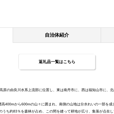
自治体紹介
返礼品一覧はこちら
高原の由良川水系上流部に位置し、東は南丹市に、西は福知山市に、北
標高400mから600mの山々に囲まれ、南側の山地は分水れいの一部を成
このうち約83％を森林が占め、この間を縫って耕地が広り、集落が点在