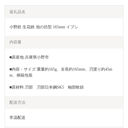
返礼品名
小野鉄 生花鋏 池の坊型 165mm イブシ
内容量
■原産地:兵庫県小野市
■内容・サイズ:重量約165g、全長約165mm、刃渡り約45m
m、桐箱包装
■原材料:刃部　刃部日本鋼SK5　軸部軟鉄
配送方法
常温配送