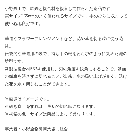
小野鉄工で、軟鉄と複合材を接着して作られた逸品です。
実サイズ165mmのよく使われるサイズです、手のひらに収まって
使い心地良好です。
華道やフラワーアレンジメントなど、花や草を切る時に使う花
鋏。
伝統的な華道用の鋏で、持ち手の端をわらびのように丸めた池の
坊型です。
新製法複合材SK5を使用し、刃の角度を鋭角にすることで、断面
の繊維を潰さずに切れることが出来、水の吸い上げが良く、活け
た花を永く楽しむことができます。
※画像はイメージです。
※研ぎ直しをすれば、最初の切れ味に戻ります。
※桐箱の色、サイズは商品によって異なります。
事業者：小野金物卸商業協同組合