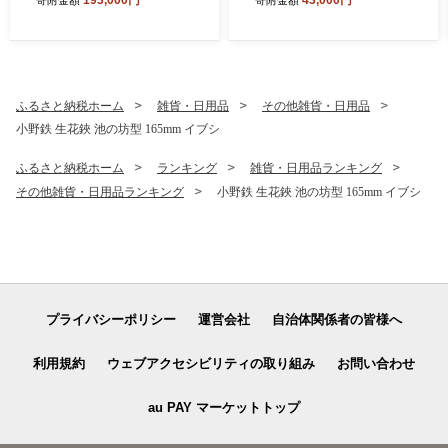
り機 芝刈り 家庭用 静音 軽量
品 椅子 チェア 家具 インテリ
庭 園芸 園芸用品 ガーデニン
ア
グ用品 兵庫 兵庫県 小野市
ふるさと納税ホーム
雑貨・日用品
その他雑貨・日用品
小野鉄 生花鋏 池の坊型 165mm イブシ
ふるさと納税ホーム
ランキング
雑貨・日用品ランキング
その他雑貨・日用品ランキング
小野鉄 生花鋏 池の坊型 165mm イブシ
プライバシーポリシー
運営会社
自治体関係者の皆様へ
利用規約
ウェブアクセシビリティの取り組み
お問い合わせ
au PAY マーケットトップ