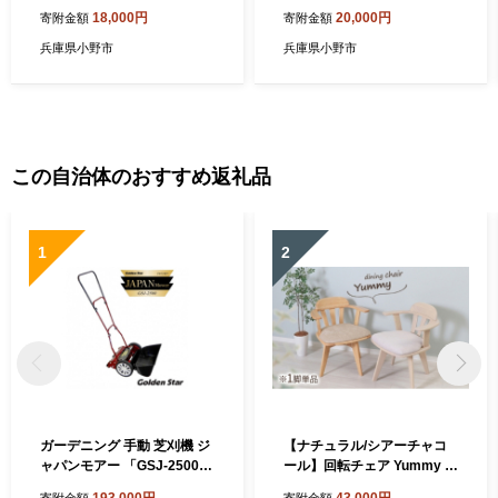
18,000円
20,000円
寄附金額
寄附金額
兵庫県小野市
兵庫県小野市
この自治体のおすすめ返礼品
1
2
ガーデニング 手動 芝刈機 ジ
【ナチュラル/シアーチャコ
ャパンモアー 「GSJ-2500」
ール】回転チェア Yummy gr
リール式 芝刈り機 手動芝刈
ace(ヤミーグレース) 1脚単
193,000円
43,000円
寄附金額
寄附金額