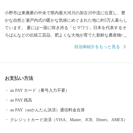
小野市は東播磨の中央で県内最大河川の加古川中流に位置し、豊
かな自然と瀬戸内式の暖かな気候にめぐまれた地に約5万人暮らし
ています。 夏には一面に咲き誇る「ヒマワリ」日本を代表するそ
ろばんなどの伝統工芸品、肥よくな大地が育てた新鮮な農産物な
ど小野市には皆さまにお伝えしたい魅力がたっぷりと詰まってい
自治体紹介をもっと見る
ます。 そんな小野市の魅力をふるさと納税を通じて知っていただ
き、小野市の豊かさ人の優しさに触れていただければ幸いです。
【お知らせ：システム切替に伴う対応について】 現在、システム
切替作業を行っております。 これに伴い、以下の期間にお申し込
お支払い方法
みいただいた新規寄附につきましては通常よりも対応にお時間を
いただく場合がございます。 対象期間：2026年2月12日(木) ～ 3月
au PAY カード（番号入力不要）
4日(水)頃 寄附金受領証明書：システム切替完了予定の3月4日
au PAY 残高
（水）以降、順次発行・郵送いたします。 返礼品の配送：通常よ
りお届けにお時間をいただく場合がございます。 ご寄附をご検討
au PAY（auかんたん決済）通信料金合算
中の皆さまにはご不便をおかけいたしますが、何卒ご理解賜りま
クレジットカード決済（VISA、Master、JCB、Diners、AMEX）
すようお願い申し上げます。