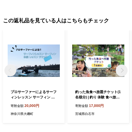
この返礼品を見ている人はこちらもチェック
プロサーファーによるサーフ
釣った魚食べ放題チケット(1
ィンレッスン サーフィン 体
名様分) | 釣り 体験 食べ放題
験 レッスン チケット【 神奈
利用券 1枚 から揚げ 塩焼き
20,000円
17,000円
寄附金額
寄附金額
川県 大磯町 サーフィン レッ
調理 レジャー 旅行 アウトド
スン レジャー アクティビテ
ア 釣り堀 チケット 宮城県 白
神奈川県大磯町
宮城県白石市
ィ マリンスポーツ ビーチス
石市 白石【520003】
ポーツ 観光 旅行 】