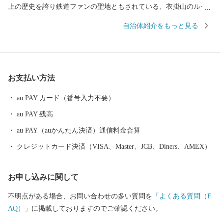
上の歴史を誇り鉄道ファンの聖地ともされている、衣掛山のルー
プ線や山中隧道をはじめとする鉄道遺産群。 「越前がに」や「敦
自治体紹介をもっと見る
賀ふぐ」等豊富な海の幸。 日本最北限、甘さが自慢の「東浦みか
ん」。 ”御食国”のルーツとして、食物の神・伊奢沙別神（いささ
わけのみこと）が祀られている「氣比神宮」。 これが全て敦賀の
魅力。 ================================ 敦賀の魅力発信
お支払い方法
サイトできました。 詳しくは、下記ページをご覧ください。 http
s://kuras-tsuruga.jp/ （上記URLをコピー＆ペーストしアドレスバー
au PAY カード（番号入力不要）
へ貼り付けてご覧ください。） ■お問い合わせ先 福井県敦賀市ふ
au PAY 残高
るさと納税コールセンター TEL：050-3090-1336 Mail：f.tsuruga
@do-furusato.jp 受付時間 午前9時00分～午後5時45分 (土曜日・
au PAY（auかんたん決済）通信料金合算
日曜日・祝日及び12月30日～1月3日を除く) ■ワンストップ特例申
クレジットカード決済（VISA、Master、JCB、Diners、AMEX）
請書および変更届出書送付先 〒584-8790 富田林市中野町東2の
3の69 コーユービジネス内 18202 福井県敦賀市ふるさと納税 ワン
お申し込みに関して
ストップ特例申請書類受付係 宛
不明点がある場合、お問い合わせの多い質問を
「よくある質問（F
AQ）」
に掲載しておりますのでご確認ください。