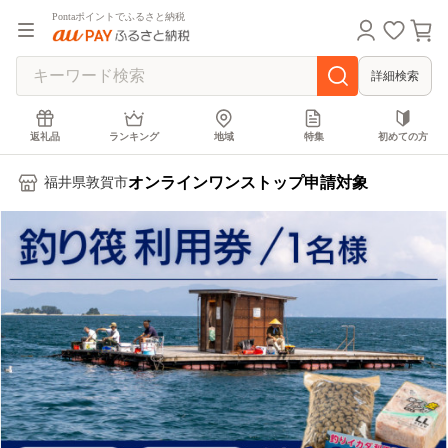
Pontaポイントでふるさと納税
詳細検索
返礼品
ランキング
地域
特集
初めての方
オンラインワンストップ申請対象
福井県敦賀市