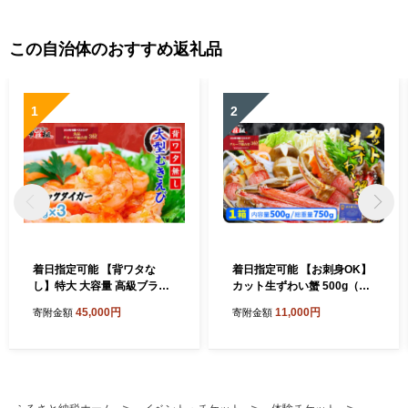
この自治体のおすすめ返礼品
1
2
着日指定可能 【背ワタな
着日指定可能 【お刺身OK】
し】特大 大容量 高級ブラッ
カット生ずわい蟹 500g（総
クタイガー（大型むきえび）
重量約700g）×1箱【甲羅組
45,000円
11,000円
寄附金額
寄附金額
約1kg (解凍時800g前後) / 約
敦賀 かに カニ 蟹 ズワイガニ
40〜70尾 × 3セット【甲羅組
ずわいがに 刺身 生 生食可 む
敦賀 下処理不要 むきエビ え
き身 殻むき不要 カニしゃぶ
び エビ 海老 人気 冷凍 使い
カニ鍋 鍋 むき身 お中元 お歳
やすい 時短 便利 ランキング
暮 ギフト 贈り物 プレゼン
感謝祭】[024-a042_A20]
ト】[024-a027_A(20)]