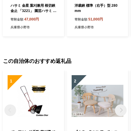
ハサミ 金星 葉刈兼用 根切鋏
洋裁鋏 標準（右手）型 280
金止 「3221」 園芸ハサミ 園
mm
芸用はさみ 植木鋏 剪定 刃物
47,000円
51,000円
寄附金額
寄附金額
刃 ツール 道具 盆栽 庭 家庭
菜園 園芸 園芸用品 ガーデニ
兵庫県小野市
兵庫県小野市
ング ガーデニング用品 兵庫
兵庫県 小野市
この自治体のおすすめ返礼品
1
2