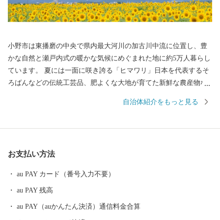
小野市は東播磨の中央で県内最大河川の加古川中流に位置し、豊
かな自然と瀬戸内式の暖かな気候にめぐまれた地に約5万人暮らし
ています。 夏には一面に咲き誇る「ヒマワリ」日本を代表するそ
ろばんなどの伝統工芸品、肥よくな大地が育てた新鮮な農産物な
ど小野市には皆さまにお伝えしたい魅力がたっぷりと詰まってい
自治体紹介をもっと見る
ます。 そんな小野市の魅力をふるさと納税を通じて知っていただ
き、小野市の豊かさ人の優しさに触れていただければ幸いです。
【お知らせ：システム切替に伴う対応について】 現在、システム
切替作業を行っております。 これに伴い、以下の期間にお申し込
お支払い方法
みいただいた新規寄附につきましては通常よりも対応にお時間を
いただく場合がございます。 対象期間：2026年2月12日(木) ～ 3月
au PAY カード（番号入力不要）
4日(水)頃 寄附金受領証明書：システム切替完了予定の3月4日
au PAY 残高
（水）以降、順次発行・郵送いたします。 返礼品の配送：通常よ
りお届けにお時間をいただく場合がございます。 ご寄附をご検討
au PAY（auかんたん決済）通信料金合算
中の皆さまにはご不便をおかけいたしますが、何卒ご理解賜りま