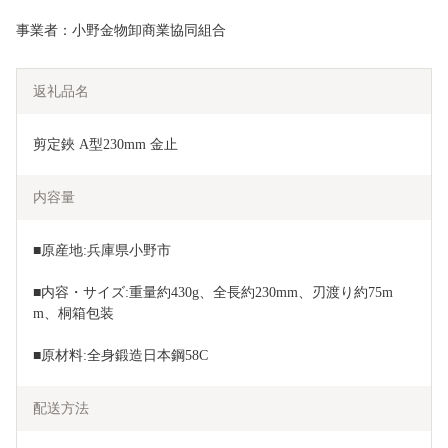
事業者：小野金物卸商業協同組合
返礼品名
剪定鋏 A型230mm 金止
内容量
■原産地:兵庫県小野市
■内容・サイズ:重量約430g、全長約230mm、刃渡り約75m
m、桐箱包装
■原材料:全身鍛造日本鋼58C
配送方法