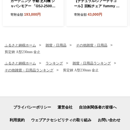
ガーデニング 手動 芝刈機 ジ
【ナチュラル/シアーチャコ
ャパンモアー 「GSJ-2500」
ール】回転チェア Yummy gr
リール式 芝刈り機 手動芝刈
ace(ヤミーグレース) 1脚単
193,000円
43,000円
寄附金額
寄附金額
り機 芝刈り 家庭用 静音 軽量
品 椅子 チェア 家具 インテリ
庭 園芸 園芸用品 ガーデニン
ア
グ用品 兵庫 兵庫県 小野市
ふるさと納税ホーム
雑貨・日用品
その他雑貨・日用品
剪定鋏 A型230mm 金止
ふるさと納税ホーム
ランキング
雑貨・日用品ランキング
その他雑貨・日用品ランキング
剪定鋏 A型230mm 金止
プライバシーポリシー
運営会社
自治体関係者の皆様へ
利用規約
ウェブアクセシビリティの取り組み
お問い合わせ