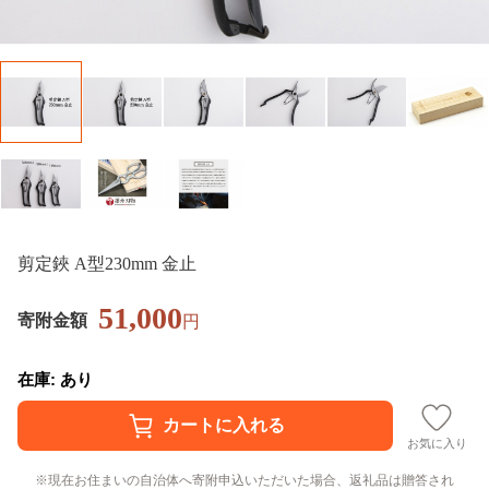
剪定鋏 A型230mm 金止
51,000
寄附金額
円
在庫: あり
お気に入り
現在お住まいの自治体へ寄附申込いただいた場合、返礼品は贈答され