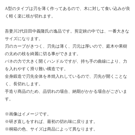
A型のタイプは刃を薄く作ってあるので、木に対して食い込みが良
く軽く楽に枝が切れます。
吾妻川2代目田中義隆氏の逸品です。剪定鋏の中では、一番大きな
サイズになります。
刃のカーブがきつく、刃先は薄く、刃元は厚いので、庭木や果樹
の太めの枝を綺麗に切る事ができます。
バネの力で大きく開くハンドルですが、持ち手の曲線により、力
を入れやすく滑り難い構造です。
全身鍛造で刃先全体を本焼入れしているので、刃先が開くことな
く、長切れします。
手造り商品のため、品切れの場合、納期がかかる場合がございま
す。
※画像はイメージです。
※研ぎ直しをすれば、最初の切れ味に戻ります。
※桐箱の色、サイズは商品によって異なります。