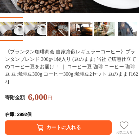
《プランタン珈琲商会 自家焙煎レギュラーコーヒー》プラ
ンタンブレンド 300g×1袋入り (豆のまま) 当社で焙煎仕立て
のコーヒー豆をお届け！ ｜ コーヒー豆 珈琲 コーヒー 珈琲
豆 豆 珈琲豆300g コーヒー300g 珈琲豆2セット 豆のまま [162
2]
6,000
寄附金額
円
在庫: 2992個
お気に入り