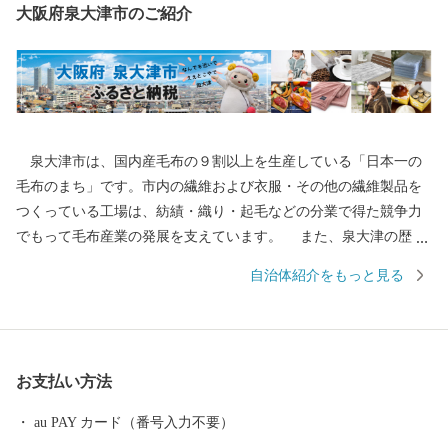
大阪府泉大津市のご紹介
泉大津市は、国内産毛布の９割以上を生産している「日本一の
毛布のまち」です。市内の繊維および衣服・その他の繊維製品を
つくっている工場は、紡績・織り・起毛などの分業で得た競争力
でもって毛布産業の発展を支えています。 また、泉大津の歴史
は古く、奈良時代には府中におかれた国の役所の外港として栄え
自治体紹介をもっと見る
ていました。交通の要として人の往来も多く、随筆や紀行の中に
も、「小津の泊」「小津の浦なる岸の松原」「大津の浦」の名で
登場する名勝の地です。 昭和17年4月1日に市制を施行、泉大津
市と改称。大阪府の南部に位置し、北部・東部は高石市と和泉
お支払い方法
市、南部は大津川を境として泉北郡忠岡町と隣接しています。西
北部は大阪湾に面し、はるかに六甲山、淡路島を望むことができ
au PAY カード（番号入力不要）
ます。市内全域がほぼ平坦で、市街化区域になっています。