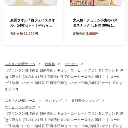
泉州タオル「白フェイスタオ
大人気！デュラム小麦のパス
ル」14枚セット｜やわらか
タスナック しお味 300g (約5
フェイスタオル セット 吸水
4個装) | お菓子 スナック菓子
11,000円
5,000円
寄附金額
寄附金額
性 普段使い 泉州タオル [381
個包装 パスタ スナック 塩味
0]
しお味 おやつ おつまみ 晩酌
おかし スナック菓子 詰め合
わせ[4641]
ふるさと納税ホーム
飲料類
コーヒー
《プランタン珈琲商会 自家焙煎レギュラーコーヒー》プランタンブレンド 30
0g×1袋入り (豆のまま) 当社で焙煎仕立てのコーヒー豆をお届け！ ｜ コーヒ
ー豆 珈琲 コーヒー 珈琲豆 豆 珈琲豆300g コーヒー300g 珈琲豆2セット 豆のま
ま [1622]
ふるさと納税ホーム
ランキング
飲料類ランキング
コーヒーランキング
《プランタン珈琲商会 自家焙煎レギュラーコーヒー》プランタンブレンド 30
0g×1袋入り (豆のまま) 当社で焙煎仕立てのコーヒー豆をお届け！ ｜ コーヒ
ー豆 珈琲 コーヒー 珈琲豆 豆 珈琲豆300g コーヒー300g 珈琲豆2セット 豆のま