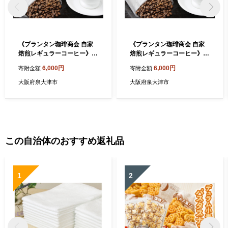
《プランタン珈琲商会 自家
《プランタン珈琲商会 自家
焙煎レギュラーコーヒー》プ
焙煎レギュラーコーヒー》モ
ランタンブレンド 300g×1袋
カブレンド 300g×1袋入り(豆
6,000円
6,000円
寄附金額
寄附金額
入り (中挽き) 当社で焙煎仕
のまま) 当社で焙煎仕立ての
立てのコーヒー豆をお届け！
コーヒー豆をお届け！ ｜ コ
大阪府泉大津市
大阪府泉大津市
｜ コーヒー豆 珈琲 コーヒー
ーヒー豆 珈琲 コーヒー 珈琲
珈琲豆 豆 珈琲豆300g コーヒ
豆 豆 コーヒー300g 珈琲セッ
ー300g 珈琲豆2セット 中挽
ト 豆のまま 本格派 鑑定士 こ
き [1623]
だわり [1572]
この自治体のおすすめ返礼品
1
2